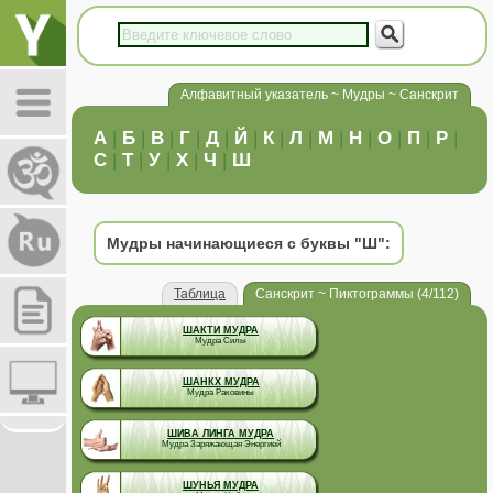
Алфавитный указатель ~ Мудры ~ Санскрит
А
|
Б
|
В
|
Г
|
Д
|
Й
|
К
|
Л
|
М
|
Н
|
О
|
П
|
Р
|
С
|
Т
|
У
|
Х
|
Ч
|
Ш
Мудры начинающиеся с буквы "Ш":
Таблица
Санскрит ~ Пиктограммы (4/112)
ШАКТИ МУДРА
Мудра Силы
ШАНКХ МУДРА
Мудра Раковины
ШИВА ЛИНГА МУДРА
Мудра Заряжающая Энергией
ШУНЬЯ МУДРА