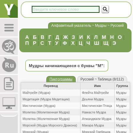
Алфавитный указатель ~ Мудры ~ Русский
А
|
Б
|
В
|
Г
|
Д
|
Ж
|
З
|
И
|
К
|
Л
|
М
|
Н
|
О
|
П
|
Р
|
С
|
Т
|
У
|
Ф
|
Х
|
Ц
|
Ч
|
Ш
|
Щ
|
Э
Мудры начинающиеся с буквы "М":
Пиктограммы
Русский ~ Таблица (8/112)
Перевод
Имя
Группа
Майтрейя (Мудра)
Флейта Майтрейи
Мудры
Медитация (Мудра Медитации)
Дхьяни Мудра
Мудры
Мистическая (Мудра)
Мистическая Птица
Мудры
Молитва (Молитвенная Мудра)
Намасте Мудра
Мудры
Молитва (Молитвенная Мудра)
Атманджали Мудра
Мудры
Морской (Мудра Морского Дракона)
Макара Мудра
Мудры
Морской (Мудра)
Морской Гребешок
Мудры