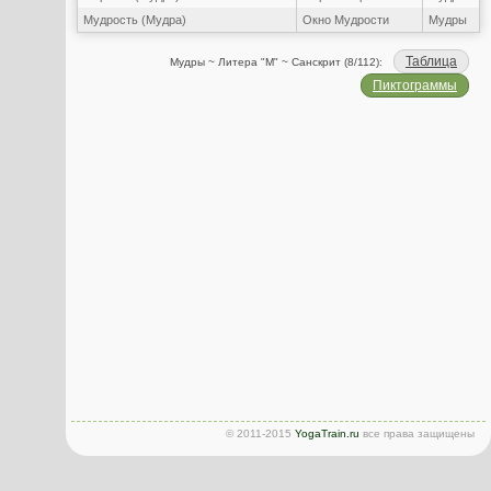
Мудрость (Мудра)
Окно Мудрости
Мудры
Таблица
Мудры ~ Литера "М" ~ Санскрит (8/112):
Пиктограммы
© 2011-2015
YogaTrain.ru
все права защищены