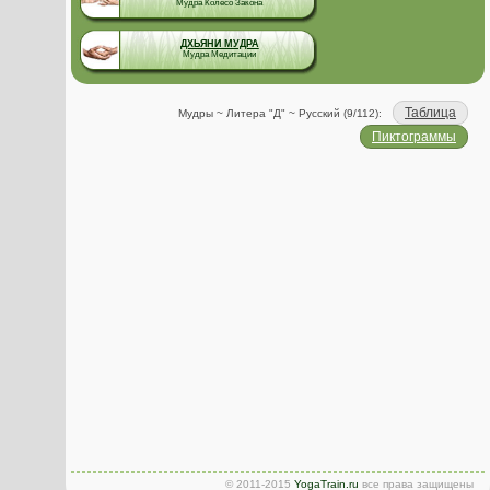
Мудра Колесо Закона
ДХЬЯНИ МУДРА
Мудра Медитации
Таблица
Мудры ~ Литера "Д" ~ Русский (9/112):
Пиктограммы
© 2011-2015
YogaTrain.ru
все права защищены