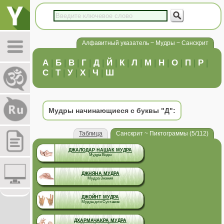
Алфавитный указатель ~ Мудры ~ Санскрит
А
|
Б
|
В
|
Г
|
Д
|
Й
|
К
|
Л
|
М
|
Н
|
О
|
П
|
Р
|
С
|
Т
|
У
|
Х
|
Ч
|
Ш
Мудры начинающиеся с буквы "Д":
Таблица
Санскрит ~ Пиктограммы (5/112)
ДЖАЛОДАР НАШАК МУДРА
Мудра Воды
ДЖНЯНА МУДРА
Мудра Знания
ДЖОЙНТ МУДРА
Мудра для Суставов
ДХАРМАЧАКРА МУДРА