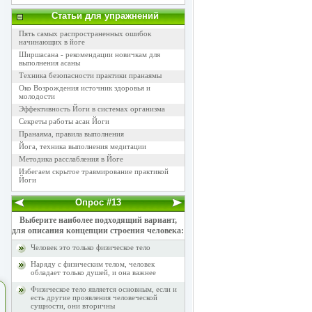
Статьи для упражнений
Пять самых распространенных ошибок
начинающих в йоге
Ширшасана - рекомендации новичкам для
выполнения асаны
Техника безопасности практики пранаямы
Око Возрождения источник здоровья и
молодости
Эффективность Йоги в системах организма
Секреты работы асан Йоги
Пранаяма, правила выполнения
Йога, техника выполнения медитации
Методика расслабления в Йоге
Избегаем скрытое травмирование практикой
Йоги
Опрос #13
Выберите наиболее подходящий вариант,
для описания концепции строения человека:
Человек это только физическое тело
Наряду с физическим телом, человек
обладает только душей, и она важнее
Физическое тело является основным, если и
есть другие проявления человеческой
сущности, они вторичны