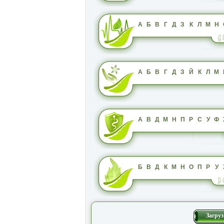
А
Б
В
Г
Д
З
К
Л
М
Н
А
Б
В
Г
Д
З
Й
К
Л
М
А
В
Д
М
Н
П
Р
С
У
Ф
Б
В
Д
К
М
Н
О
П
Р
У
Загруз