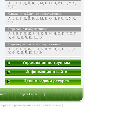
А
,
Б
,
В
,
Г
,
Д
,
Й
,
К
,
Л
,
М
,
Н
,
О
,
П
,
Р
,
С
,
Т
,
У
,
Х
,
Ч
,
Ш
Санскрит, табличное представление
А
,
Б
,
В
,
Г
,
Д
,
Й
,
К
,
Л
,
М
,
Н
,
О
,
П
,
Р
,
С
,
Т
,
У
,
Х
,
Ч
,
Ш
Перевод, с изображениями
А
,
Б
,
В
,
Г
,
Д
,
Ж
,
З
,
И
,
К
,
Л
,
М
,
Н
,
О
,
П
,
Р
,
С
,
Т
,
У
,
Ф
,
Х
,
Ц
,
Ч
,
Ш
,
Щ
,
Э
Перевод, табличное представление
А
,
Б
,
В
,
Г
,
Д
,
Ж
,
З
,
И
,
К
,
Л
,
М
,
Н
,
О
,
П
,
Р
,
С
,
Т
,
У
,
Ф
,
Х
,
Ц
,
Ч
,
Ш
,
Щ
,
Э
Упражнения по группам
Информация о сайте
Цели и задачи ресурса
ание
|
Карта Сайта
|
атериалов размещение ссылки обязательно |