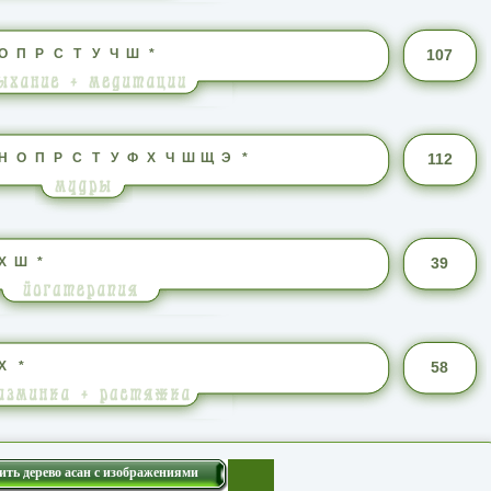
О
П
Р
С
Т
У
Ч
Ш
*
107
Н
О
П
Р
С
Т
У
Ф
Х
Ч
Ш
Щ
Э
*
112
Х
Ш
*
39
Х
*
58
ить дерево асан с изображениями