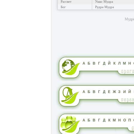
Рассвет
Ушас Мудра
Бог
Рудра Мудра
Мудры
А
Б
В
Г
Д
Й
К
Л
М
Н
А
Б
В
Г
Д
Е
Ж
З
И
Й
А
Б
В
Г
Д
К
М
Н
О
П