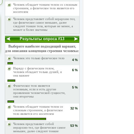
Человек обладает тонким телом со сложным
строением, а физическое тело является его
носителем
Человек представляет собой иерархию тел,
где физическое самое меньшее, далее
следуют тонкие тела, которые не менее, а
может и более значимы
Результаты опроса #13
Выберите наиболее подходящий вариант,
для описания концепции строения человека:
Человек это только физическое тело
4 %
Наряду с физическим телом,
6 %
человек обладает только душей, и
она важнее
Физическое тело является
5 %
основным, если и есть другие
проявления человеческой сущности,
они вторичны
Человек обладает тонким телом со
32 %
сложным строением, а физическое
тело является его носителем
Человек представляет собой
53 %
иерархию тел, где физическое самое
меньшее, далее следуют тонкие