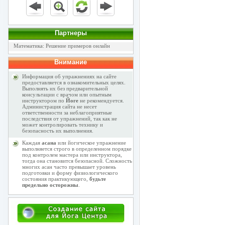
Партнеры
Математика: Решение примеров онлайн
Внимание
Информация об упражнениях на сайте
предоставляется в ознакомительных целях.
Выполнять их без предварительной
консультации с врачом или опытным
инструктором по
Йоге
не рекомендуется.
Администрация сайта не несет
ответственности за неблагоприятные
последствия от упражнений, так как не
может контролировать технику и
безопасность их выполнения.
Каждая
асана
или йогическое упражнение
выполняется строго в определенном порядке
под контролем мастера или инструктора,
тогда она становится безопасной. Сложность
многих асан часто превышает уровень
подготовки и форму физиологического
состояния практикующего,
будьте
предельно осторожны
.