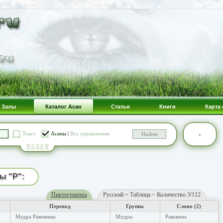
Залы
Каталог Асан
Статьи
Книги
Карта 
-
Текст
Асаны
|
Все упражнения
ы "Р":
Пиктограммы
Русский ~ Таблица ~ Количество 3/112
Перевод
Группа
Слово (2)
Мудра Раковины
Мудры
Раковина