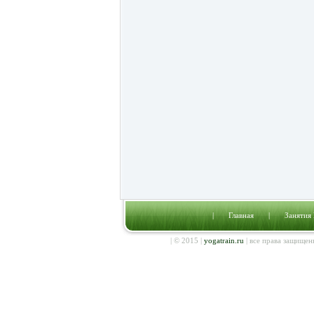
|
Главная
|
Занятия
| © 2015 |
yogatrain.ru
| все права защищен