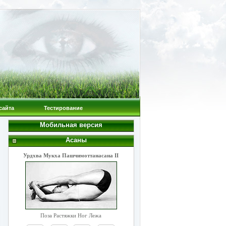
сайта
Тестирование
Мобильная версия
Асаны
Урдхва Мукха Пашчимоттанасана II
Поза Растяжки Ног Лежа