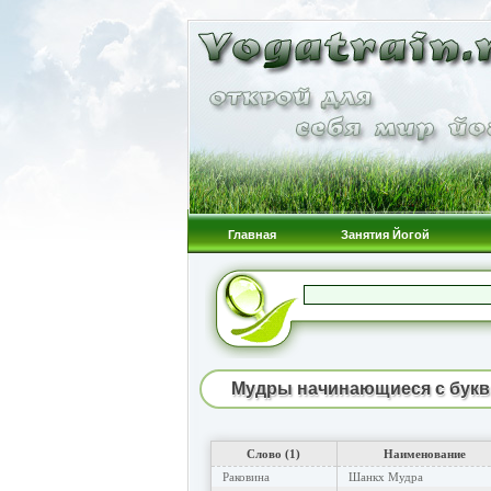
Главная
Занятия Йогой
Мудры начинающиеся с букв
Слово (1)
Наименование
Раковина
Шанкх Мудра