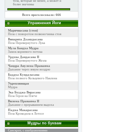
тела, которые не менее, а может и
более значимы
Всего проголосовало: 666
Упражнения Йоги
Маричиасана (стоя)
Поза с поворотом позвоночника стоя
Випарита Дханурасана
Поза Перевернутого Лука
Мула Бандха Мудра
Замок корневого потока
Урдхва Дандасана II
Поза Перевернутого Жезла
Чандра Анулома Пранаяма
Дыхание через левую ноздрю
Баддха Кундаласана
Поза полного Кольцевого Наклона
Укрепляющая
Мудра
Эка Бхуджа Вирасана
Поза Героя на Плече
Вилома Пранаяма II
Дыхание с прерыванием выдоха
Падма Макарасана
Поза Крокодила в Лотосе
Мудры по буквам
Санскрит, с изображениями