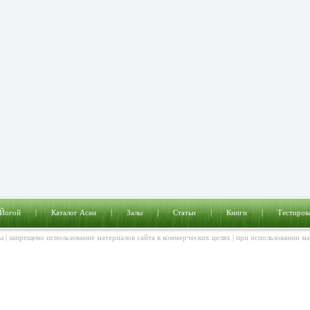
 Йогой
|
Каталог Асан
|
Залы
|
Статьи
|
Книги
|
Тестиров
ы | запрещено использование материалов сайта в коммерческих целях | при использовании м