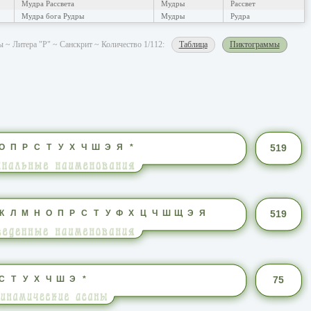
Мудра Рассвета
Мудры
Рассвет
Мудра бога Рудры
Мудры
Рудра
 ~ Литера "Р" ~ Санскрит ~ Количество 1/112:
Таблица
Пиктограммы
О
П
Р
С
Т
У
Х
Ч
Ш
Э
Я
*
519
К
Л
М
Н
О
П
Р
С
Т
У
Ф
Х
Ц
Ч
Ш
Щ
Э
Я
519
С
Т
У
Х
Ч
Ш
Э
*
75