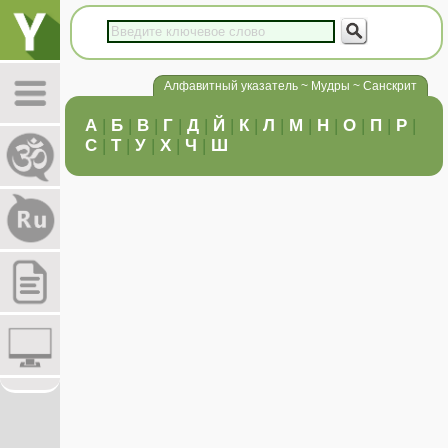
Алфавитный указатель ~ Мудры ~ Санскрит
А
|
Б
|
В
|
Г
|
Д
|
Й
|
К
|
Л
|
М
|
Н
|
О
|
П
|
Р
|
С
|
Т
|
У
|
Х
|
Ч
|
Ш