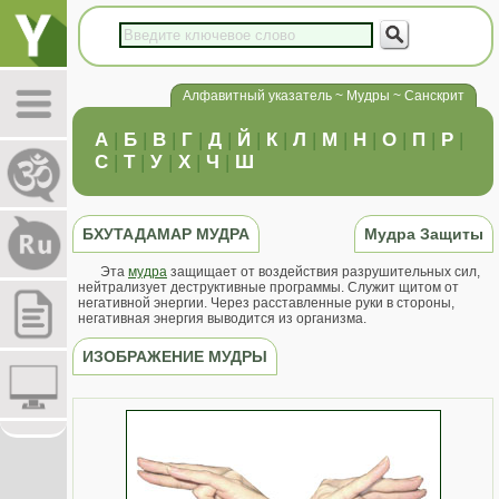
Алфавитный указатель ~ Мудры ~ Санскрит
А
|
Б
|
В
|
Г
|
Д
|
Й
|
К
|
Л
|
М
|
Н
|
О
|
П
|
Р
|
С
|
Т
|
У
|
Х
|
Ч
|
Ш
БХУТАДАМАР МУДРА
Мудра Защиты
Эта
мудра
защищает от воздействия разрушительных сил,
нейтрализует деструктивные программы. Служит щитом от
негативной энергии. Через расставленные руки в стороны,
негативная энергия выводится из организма.
ИЗОБРАЖЕНИЕ МУДРЫ