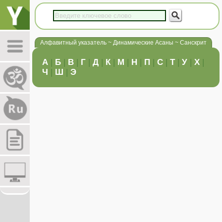
Алфавитный указатель ~ Динамические Асаны ~ Санскрит
А
|
Б
|
В
|
Г
|
Д
|
К
|
М
|
Н
|
П
|
С
|
Т
|
У
|
Х
|
Ч
|
Ш
|
Э