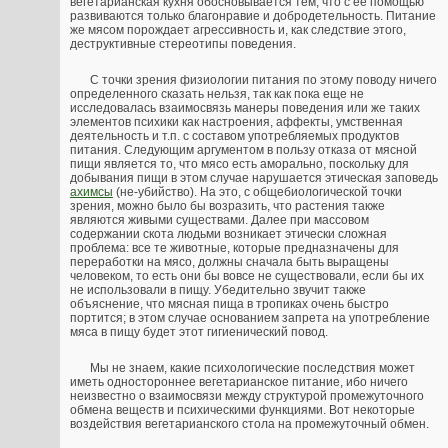
вегетарианская кухня обосновывается тем, что с ее помощью
развиваются только благонравие и добродетельность. Питание
же мясом порождает агрессивность и, как следствие этого,
деструктивные стереотипы поведения.
С точки зрения физиологии питания по этому поводу ничего
определенного сказать нельзя, так как пока еще не
исследовалась взаимосвязь манеры поведения или же таких
элементов психики как настроения, аффекты, умственная
деятельность и т.п. с составом употребляемых продуктов
питания. Следующим аргументом в пользу отказа от мясной
пищи является то, что мясо есть аморально, поскольку для
добывания пищи в этом случае нарушается этическая заповедь
ахимсы
(не-убийство). На это, с общебиологической точки
зрения, можно было бы возразить, что растения также
являются живыми существами. Далее при массовом
содержании скота людьми возникает этически сложная
проблема: все те животные, которые предназначены для
переработки на мясо, должны сначала быть выращены
человеком, то есть они бы вовсе не существовали, если бы их
не использовали в пищу. Убедительно звучит также
объяснение, что мясная пища в тропиках очень быстро
портится; в этом случае основанием запрета на употребление
мяса в пищу будет этот гигиенический повод.
Мы не знаем, какие психологические последствия может
иметь одностороннее вегетарианское питание, ибо ничего
неизвестно о взаимосвязи между структурой промежуточного
обмена веществ и психическими функциями. Вот некоторые
воздействия вегетарианского стола на промежуточный обмен.