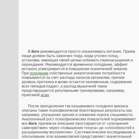
В
йоге
рекомендуется просто ограничивать питание. Прием
пищи должен быть закончен тогда, когда утолен голод, -
установка, имеющая своей целью избежать перенасыщения и
переедания. Рекомендуется временное голодание, эффект
которого усматривается в повышении психической энергии.
При
голодании
собственные энергетические потребности
покрываются за счет распада запасов организма, причем
уровень протеина в крови остается неизменным, содержание
всех липидов падает, а распад мышечной ткани
предотвращается регулярными тренировками, например,
практикой
асан
.
После преодоления так называемого голодного кризиса
описаны такие психофизически благотворные результаты как,
например, улучшение зрения и снижение порога слышимости.
Аналогичный рост психофизических показателей подчеркивают
все
йоги
, причем их описания простираются от «улучшения
самочувствия» через «повышение тонуса» до «способностей к
расширенному восприятию». Систематическое исследование и
обоснование этих взаимосвязей представляет значительный