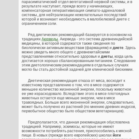
парасимпатический отдел вегетативной нервной системы, и в
результате наступает, прежде всего у начинающих,
компенсаторная гиперактивизация симпато-адреналовой
системы, для нейтрализации нежелательных последствий
которой и возникает необходимость в малобелковой диете с
ограничением соли.
Ряд диетических рекомендаций базируется в основном на
традициях
Аюрведы
. Аюрведа - это система древнеиндийской
медицины, в которой содержатся также сведения по
биологически активным веществам (фармациям) и
диете
. Здесь
можно увидеть много общего с древнекитайскими
представлениями относительно здоровья и
диеты
, когда цель
достигается хорошо сбалансированным питанием. Следование
этим диетологическим рекомендациям в отдельных случаях
могло бы стать достойной задачей для клинической биохимии.
Диетическая рекомендация отказа от мяса, восходит к
известному представлению о том, что в мясе содержится
меньшее количество жизненной энергии, поскольку животное
ее уже израсходовало. Вследствие этого в мясе плотоядных
животных остается еще меньше энергии, чем в мясе
травоядных. Больше всего жизненной энергии, следовательно,
может быть получено из растений (по мнению древних индусов,
первобытное общество было обществом вегетарианцев).
Предполагается, что данная рекомендация обусловлена
традицией. Например, эскимосы, которые не имеют
возможности потреблять растения, приспособились к мясной
пище. В новых (прежде всего европейских) школах
йоги