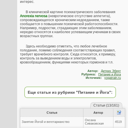
интерес.
В клинической картине психиатрического заболевания
Anorexia nervosa
(невротическое отсутствие аппетита),
сопровождающегося хроническим недоеданием, также
сообщается о повышении психической работоспособности.
Например, подростки, страдающие этим заболеванием,
нередко относятся к наиболее успевающим ученикам в своих
возрастных группах.
Здесь необходимо отметить, что любое лечебное
голодание, помимо соблюдения соответствующих правил,
требует врачебного контроля. Сюда относится, к примеру,
контроль за выведением воды и электролитов,
кровообращением, функциями некоторых гормонов и т.п.
Автор:
Дитрих Эберт
Рубрика:
Питание и Йога
Источник:
yogatrain.ru
Еще статьи из рубрики "Питание и Йога":
Статьи (13/161)
Статья
Автор
Оксана
Занятие Йогой и вегетарианство
4519
Сиваковская