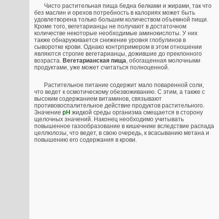
Чисто растительная пища бедна белками и жирами, так что
без маслин и орехов потребность в калориях может быть
удовлетворена только большим количеством объемной пищи.
Кроме того, вегетарианцы не получают в достаточном
количестве некоторые необходимые аминокислоты. У них
также обнаруживается снижение уровня глобулинов в
сыворотке крови. Однако контрпримером в этом отношении
являются строгие вегетарианцы, дожившие до преклонного
возраста.
Вегетарианская пища
, обогащенная молочными
продуктами, уже может считаться полноценной.
Растительное питание содержит мало поваренной соли,
что ведет к осмотическому обезвоживанию. С этим, а также с
высоким содержанием витаминов, связывают
противовоспалительное действие продуктов растительного.
Значение
рН
жидкой среды организма смещается в сторону
щелочных значений. Наконец необходимо учитывать
повышенное газообразование в кишечнике вследствие распада
целлюлозы, что ведет, в свою очередь, к всасыванию метана и
повышению его содержания в крови.