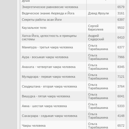
душа
Энергетическое равновесие человека
6579
Ведическое знание Аюрведа и Йога
Дэвид Фроули
3161
Секреты работы асан Йоги
6397
Сергей
Каузальное тело
9502
Киризлеев
Хатха-Йога, целостность и принципы
Андрей
6410
системы
Сидерский
Ольга
Манипура - третья чакра человека
6377
Тарабашкина
Ольга
Аура - восьмая чакра человека
7966
Тарабашкина
Ольга
Анахата - четвертая чакра человека
8345
Тарабашкина
Ольга
Муладхара - первая чакра человека
7121
Тарабашкина
Ольга
Свадиштана - вторая чакра человека
3764
Тарабашкина
Ольга
Вишудха - пятая чакра человека
6041
Тарабашкина
Ольга
Ажна - шестая чакра человека
5333
Тарабашкина
Ольга
Сахасрара - седьмая чакра человека
4148
Тарабашкина
Ольга
Чакры человека
6572
Тарабашкина