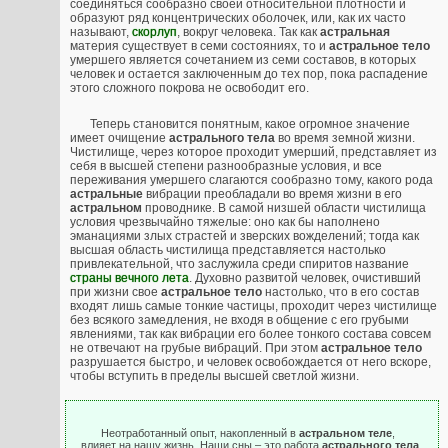
соединяться сообразно своей относительной плотности и
образуют ряд концентрических оболочек, или, как их часто
называют,
скорлуп
, вокруг человека. Так как
астральная
материя существует в семи состояниях, то и
астральное тело
умершего является сочетанием из семи составов, в которых
человек и остается заключенным до тех пор, пока распадение
этого сложного покрова не освободит его.
Теперь становится понятным, какое огромное значение
имеет очищение
астрального тела
во время земной жизни.
Чистилище, через которое проходит умерший, представляет из
себя в высшей степени разнообразные условия, и все
переживания умершего слагаются сообразно тому, какого рода
астральные
вибрации преобладали во время жизни в его
астральном
проводнике. В самой низшей области чистилища
условия чрезвычайно тяжелые: оно как бы наполнено
эманациями злых страстей и зверских вожделений; тогда как
высшая область чистилища представляется настолько
привлекательной, что заслужила среди спиритов название
страны вечного лета
. Духовно развитой человек, очистивший
при жизни свое
астральное тело
настолько, что в его состав
входят лишь самые тонкие частицы, проходит через чистилище
без всякого замедления, не входя в общение с его грубыми
явлениями, так как вибрации его более тонкого состава совсем
не отвечают на грубые вибраций. При этом
астральное тело
разрушается быстро, и человек освобождается от него вскоре,
чтобы вступить в пределы высшей светлой жизни.
Неотработанный опыт, накопленный в
астральном теле
,
влияет на нашу жизнь. Наши сны – это работа
астрального тела