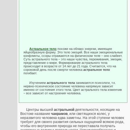
Астральное тело
похоже на облако энергии, имеющее
яйцеобразную форму. Это тело эмоций. Все наши эмоциональные
конфликты, ссоры отражаются на физическом теле – оно слабеет.
Суть астрального тела – это наши чувства, переживания, эмоции,
представление о мире. Формирование астрального тела
происходит в возрасте от 14 лет до 21 года. Считается, что на
сороковой день после смерти человека
астральное тело
погибает.
Изучением
астрального тела
занимаются психологи, т.к.
нервно-психическое состояние человека напрямую зависит
именно от состояния этого тела. Цвет астрального тела изменчив
– все зависит от настроения человека.
Центры высшей
астральной
деятельности, носящие на
Востоке название
чакрамов
, или светящихся колес, у
неразвитого человека едва заметны. На этой ступени человек
требует для своего развития сильных ощущений всякою рода,
чтобы его внутренняя природа не переставала получать