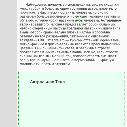
Наблюдения, делаемые ясновидящими, вполне сходятся
между собой: в бодрствующем состоянии
астральное тело
проникает в физический организм человека, но оно по
размерам больше последнего и окружает человека световым
облаком, которое носит название
ауры
человека.
Астральное
тело
неразвитого человека представляет собой облачную,
неясно очерченную массу
астральной
материи низшего типа,
ткань которой сравнительно плотна и груба и способна
отвечать на все раздражения, связанные с животными
вожделениями. Окраска его — тусклых оттенков: коричневые,
мутно-красные и грязно-зеленые являются преобладающими
цветами. Они лишены игры света, и различные страсти
проявляются в них как тяжелые волны, или же, если страсти
сильны, как взрывы молний; так, половая страсть вызывает
волну мутно-карминного цвета, а порыв злобы — красную
молнию с синеватым оттенком.
Астральное Тело