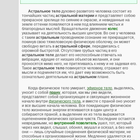
Астральное тело
духовно развитого человека состоит из
тончайших частиц
астральной материи
и представляет собою
прекрасное зрелище по сиянию и окраске, и невиданные на
земле оттенки появляются в нем под влиянием чистых и
благородных мыслей. Вращательное движение
колес
указывает на деятельность высших центров. Во сне у человека
с таким
астральным
проводником сознание не прекращается,
покинув свою тяжеловесную физическую оболочку, он может
свободно витать в
астральной сфере
, передвигаясь с
огромной быстротой. Отсутствие грубых частиц в его
астральном теле
делает его неспособным отвечать на
вибрации, идущие от низших объектов желания, и они
проносятся мимо него, не притягиваясь к нему и не задевая его.
Такое
астральное тело
повинуется человеку, отражает его
мысли и подчиняется им, что дает ему возможность быть
сознательно деятельным на
астральном
плане.
Когда физическое тело умирает,
эфирное тело
, выделяясь,
уносит с собой
прану
, которая, как мы уже видели,
представляет собой организующее и связующее жизненное
начало внутри
физического тела
, и вместе с праной оно уносит
и все высшие начала человека. Все покидающие физическое
тело жизненные энергии втягиваются в один центр и
собираются праной, а выделение их из тела выражается
оцепенением физических органов чувств. Последние остаются
невредимыми, но
внутренний повелитель
ушел, тот, который
через них видел, слышал, обонял, вкушал и осязал, а без него
они — лишь случайные соединения физической материи, не
способные к организованной жизни. Медленно удаляется из