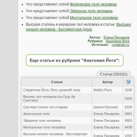
Что представляет собой
Физическое тело человека
.
Что представляет собой
Эфирное тело человека
.
Что представляет собой
Ментальное тело человека
.
Высшая ступень в иерархии тел человека в статье:
Высшее
начало человека - Бессмертная душа
.
Автор:
Елена Писарева
Рубрика:
Анатомия Йоги
Источник:
yogatrain.ru
Еще статьи из рубрики "Анатомия Йоги":
Статьи (26/161)
Статья
Автор
Сердечная Йога. Пять уровней тела.
Майкл Роуч
3190
Восемь тел человека (по Гуру Ар
3184
Сантэму)
Система тонких тел и карма
Шанти Натхини
6338
Физическое тело
Елена Писарева
3881
Эфирное тело человека
Елена Писарева
8863
Ментальное тело человека
Елена Писарева
6436
Высшее начало человека - Бессмертная
Елена Писарева
3787