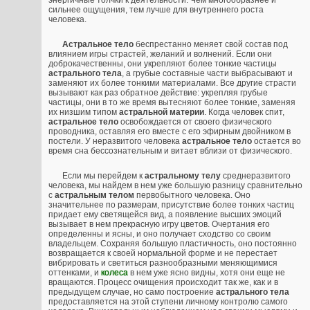
энергичные толчки к деятельности. Чем многообразнее и
сильнее ощущения, тем лучше для внутреннего роста
человека.
Астральное тело
беспрестанно меняет свой состав под
влиянием игры страстей, желаний и волнений. Если они
доброкачественны, они укрепляют более тонкие частицы
астрального тела
, а грубые составные части выбрасывают и
заменяют их более тонкими материалами. Все другие страсти
вызывают как раз обратное действие: укрепляя грубые
частицы, они в то же время вытесняют более тонкие, заменяя
их низшим типом
астральной материи
. Когда человек спит,
астральное тело
освобождается от своего физического
проводника, оставляя его вместе с его эфирным двойником в
постели. У неразвитого человека
астральное тело
остается во
время сна бессознательным и витает вблизи от физического.
Если мы перейдем к
астральному телу
среднеразвитого
человека, мы найдем в нем уже большую разницу сравнительно
с
астральным телом
первобытного человека. Оно
значительнее по размерам, присутствие более тонких частиц
придает ему светящейся вид, а появление высших эмоций
вызывает в нем прекрасную игру цветов. Очертания его
определенны и ясны, и оно получает сходство со своим
владельцем. Сохраняя большую пластичность, оно постоянно
возвращается к своей нормальной форме и не перестает
вибрировать и светиться разнообразными меняющимися
оттенками, и
колеса
в нем уже ясно видны, хотя они еще не
вращаются. Процесс очищения происходит так же, как и в
предыдущем случае, но само построение
астрального тела
предоставляется на этой ступени личному контролю самого