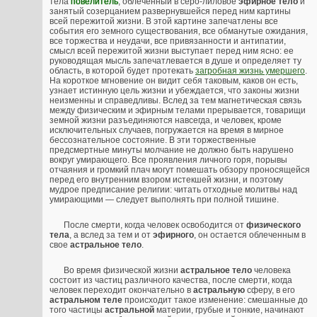
тела
повелитель
, облеченный в серо-лиловое
эфирное тело
и
занятый созерцанием развернувшейся перед ним картины
всей пережитой жизни. В этой картине запечатлены все
события его земного существования, все обманутые ожидания,
все торжества и неудачи, все привязанности и антипатии,
смысл всей пережитой жизни выступает перед ним ясно: ее
руководящая мысль запечатлевается в душе и определяет ту
область, в которой будет протекать
загробная жизнь умершего
.
На короткое мгновение он видит себя таковым, каков он есть,
узнает истинную цель жизни и убеждается, что законы жизни
неизменны и справедливы. Вслед за тем магнетическая связь
между физическим и эфирным телами прерывается, товарищи
земной жизни разъединяются навсегда, и человек, кроме
исключительных случаев, погружается на время в мирное
бессознательное состояние. В эти торжественные
предсмертные минуты молчание не должно быть нарушено
вокруг умирающего. Все проявления личного горя, порывы
отчаяния и громкий плач могут помешать обзору проносящейся
перед его внутренним взором истекшей жизни, и поэтому
мудрое предписание религии: читать отходные молитвы над
умирающими — следует выполнять при полной тишине.
После смерти, когда человек освободится от
физического
тела
, а вслед за тем и от
эфирного
, он остается облеченным в
свое
астральное тело
.
Во время физической жизни
астральное тело
человека
состоит из частиц различного качества, после смерти, когда
человек переходит окончательно в
астральную
сферу, в его
астральном теле
происходит такое изменение: смешанные до
того частицы
астральной
материи, грубые и тонкие, начинают