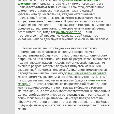
живем в нем, так как все наши
чувства
,
страсти
,
эмоции
и
влечения
принадлежат этому миру и имеют свои центры в
нашем
астральном теле
. Все наши свойства, окрашенные
элементом страсти, все, что можно назвать жаждой
чувственного существования, жаждой материальных
наслаждений, алчностью плоти, имеет своим источником
астральное начало человека
. В действительности самое
грубое из наших начал — не физическая материя, а именно это
среднее
астральное начало
, которое есть истинный центр
всего животного, тогда как
физическое тело
— лишь
неответственный проводник, через который страстное
животное начало действует в течение земной жизни человека.
Большинство наших обыденных мыслей так тесно
перемешано со страстным началом, так проникнуто
астральными
вибрациями, что восточная психология строго
отграничила наш земной, или малый, разум, который работает
под импульсами нашей низшей, эгоистической, природы, от
высшего разума, который получает импульсы от высшей,
сверхличной, природы человека.
Астральное тело
является
передаточной инстанцией между
высшим началом человека
,
между самим Мыслителем, и его физическим мозгом. Каждый
раз, когда мы мыслим, мы вызываем вибрации в
ментальной
материи
, но, чтобы проявиться на физической ступени, наша
мысль должна совершать круг: вызвав вибрации в материи
ментальной, она затем вызывает соответственные вибрации в
астральной материи
и через
астральные центры
приходит в
соприкосновение с физической, действуя прежде всего на
эфирную субстанцию нашего тела и лишь после того на более
грубую, физическую, материю, т.е. на серое вещество головною
мозга.