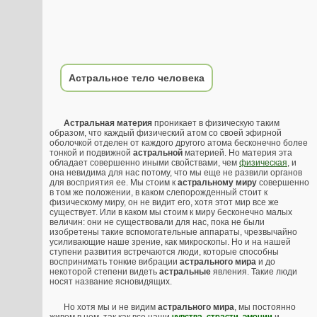
Астральное тело человека
Астральная материя
проникает в физическую таким
образом, что каждый физический атом со своей эфирной
оболочкой отделен от каждого другого атома бесконечно более
тонкой и подвижной
астральной
материей. Но материя эта
обладает совершенно иными свойствами, чем
физическая
, и
она невидима для нас потому, что мы еще не развили органов
для восприятия ее. Мы стоим к
астральному миру
совершенно
в том же положении, в каком слепорожденный стоит к
физическому миру, он не видит его, хотя этот мир все же
существует. Или в каком мы стоим к миру бесконечно малых
величин: они не существовали для нас, пока не были
изобретены такие вспомогательные аппараты, чрезвычайно
усиливающие наше зрение, как микроскопы. Но и на нашей
ступени развития встречаются люди, которые способны
воспринимать тонкие вибрации
астрального мира
и до
некоторой степени видеть
астральные
явления. Такие люди
носят название ясновидящих.
Но хотя мы и не видим
астрального мира
, мы постоянно