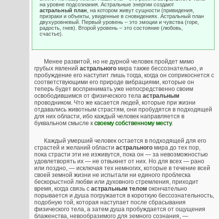
на уровне подсознания. Астральные энергии создают
астральный план
, на котором живут сущности (привидения,
призраки и объекты, увиденные в сновидениях. Астральный план
двухуровневый. Первый уровень – это эмоции и чувства (горе,
радость, гнев). Второй уровень – это состояние (любовь,
счастье).
Менее развитой, но не дурной человек пройдет мимо
грубых явлений
астрального
мира также бессознательно, и
пробуждение его наступит лишь тогда, когда он соприкоснется с
соответствующими его природе вибрациями, которые он
теперь будет воспринимать уже непосредственно своим
освободившимся от физического тела
астральным
проводником. Что же касается людей, которые при жизни
отдавались животным страстям, они пробудятся в подходящей
для них области, ибо каждый человек направляется в
буквальном смысле к
своему собственному месту
.
Каждый умерший человек остается в подходящей для его
страстей и желаний области
астрального
мира до тех пор,
пока страсти эти не изживутся, пока он — за невозможностью
удовлетворять их — не отвыкнет от них. Но для всех — рано
или поздно, — исключая тех немногих, которые в течение всей
своей земной жизни не испытали ни единого проблеска
бескорыстной любви или духовного стремления, приходит
время, когда связь с
астральным телом
окончательно
порывается и душа погружается в короткую бессознательность,
подобную той, которая наступает после сбрасывания
физического тела, а затем душа пробуждается от ощущения
блаженства, невообразимого для земного сознания, —