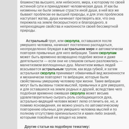
блаженства высшего, или небесного, мира, к которому по своей
истинной сути и принадлежит человеческая душа. И как бы
низменны ни были земные страсти иной души, в ней все же
бывают проблески ее высшей природы, и для этих проблесков
наступает жатва, душа начинает претворять все, что она
пережила на земле бескорыстного и благородного, в
непреходящие свойства и наклонности своей бессмертной
природы.
Астральный
труп, или
скорлупа
, оставшаяся после
умершего человека, начинает постепенно распадаться,
неопределенно блуждая в
астральном мире
и автоматически
повторяя привычные для него вибрации. Таким
скорлупам
может быть временно возвращено подобие жизни и даже
деятельности — если они не слишком сильно разложились —
магнетизмом воплощенных душ. Магнетизм живых людей
всасывается
астральным
трупом, как вода губкой, и затем
астральная
скорлупа
принимает обманчивый вид жизненности
и механически повторяет те вибрации, которые были
свойственны умершему человеку при жизни. Такие вибрации
могут быть вызваны током мыслей, привычных и для умершего,
и для оставшихся на земле родных и друзей, вследствие чего
подобная временно ожившая
скорлупа
может весьма
удовлетворительно сыграть роль сообщающегося духа,
астрально-видящий человек может легко отличить ее, но, и
помимо ясновидения, ее можно узнать по автоматическому
повторению обычных для умершего человека мыслей и по
полному отсутствию оригинальности и каких-либо знаний,
которыми покойный не владел на земле.
Другие статьи на подобную тематику: