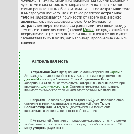
человека. Внимательным наблюдением над своими мыслями и
чувствами и сознательным направлением их человек может
самым решительным образом влиять на свое
астральное тело
и быстро улучшать его. Во сне такое развитое
астральное
тело
не задерживается поблизости от своего физического
двойника, как в предыдущем случае. Оно блуждает в
астральном мире
, носимое
астральными
течениями, между
тем как сознание человека (высший
Манас
, не нуждающийся в
посредничестве) способно воспринимать впечатления и даже
запечатлевать их в мозгу, как, например, пророческие сны или
видения.
Астральная Йога
Астральная Йога
предназначена для искоренения
кармы
в
Астральном плане, подобно тому, как это делается с помощью
Джняна Йоги
в мире Явлений. Опыт
Астральной Йоги
совершенно отличен от того опыта, который вы испытываете при
выходе из
физического тела
. Сознание человека, как правило,
покидает физическое тело и наблюдает различные явления.
Напротив, человек входит в Астральный мир, перенося свое
сознание в тело, называемое в Астральной Йоге
Телом
Вознаграждения
. И тогда он действительно может сам
переживать явления, а не просто наблюдать их.
К Астральной Йоге имеют предрасположенность те, кто всеми
любим, или те, вокруг кого много людей, способных заявить: "
Я
могу умереть ради него
".