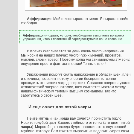
Аффирмация
: Мой голос выражает меня. Я выражаю себя
свободно.
Аффирмация
- фраза, которую необходимо выполнять во время
упражнения, чтобы позитивный заряд поступил в наше сознание.
В плечах скапливается за день очень много напряжения.
Мы носим на наших плечах много чужих мнений, проектов,
мыслей, слов и тревог. Поэтому, когда мы стимилируем эту зону,
ощущения просто фантастические! Тонны с плеч!
Упражнения помогут снять напряжение в области шеи, плеч
и ключицы, позволят потоку энергии беспрепятственно
проходить от нижних чакр до верхних. Согласно энергонаукам о
человеческой энергоанатомии, шея считается мостом между
нашим физическим телом и высшим сознанием. Так что
заботьтесь о своей шее.
И еще совет для пятой чакры...
Пейте мятный чай, когда вам хочется прочистить горло.
Носите голубой цвет Вашего любимого оттенка (это цвет пятой
чакры
). Морской цвет всегда будет напоминать о внутренней
глубине, которую Вам хочется выразить и подарить через свои