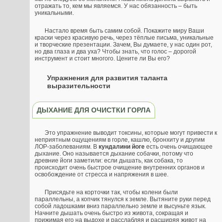
отражать то, кем мы являемся. У нас обязанность – быть
уникальными.
Настало время быть самим собой. Покажите миру Ваши
краски через красивую речь, через тёплые письма, уникальные
и творческие презентации. Зачем, Вы думаете, у нас один рот,
но два глаза и два уха? Чтобы знать, что голос – дорогой
инструмент и стоит многого. Цените ли Вы его?
Упражнения для развития таланта
выразительности
ДЫХАНИЕ ДЛЯ ОЧИСТКИ ГОРЛА
Это упражнение выводит токсины, которые могут привести к
неприятным ощущениям в горле, кашлю, бронхиту и другим
ЛОР-заболеваниям. В
кундалини йоге
есть очень очищающее
дыхание. Оно называется дыхание собачки, потому что
древние йоги заметили: если дышать, как собака, то
происходит очень быстрое очищение внутренних органов и
освобождение от стресса и напряжения в шее.
Присядьте на корточки так, чтобы колени были
параллельны, а копчик тянулся к земле. Вытяните руки перед
собой ладошками вниз параллельно земле и высуньте язык.
Начните дышать очень быстро из живота, сокращая и
прижимая его на выдохе и расслабляя и расширяя живот на