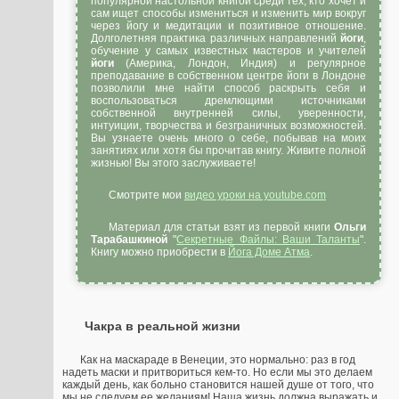
популярной настольной книгой среди тех, кто хочет и
сам ищет способы измениться и изменить мир вокруг
через йогу и медитации и позитивное отношение.
Долголетняя практика различных направлений
йоги
,
обучение у самых известных мастеров и учителей
йоги
(Америка, Лондон, Индия) и регулярное
преподавание в собственном центре йоги в Лондоне
позволили мне найти способ раскрыть себя и
воспользоваться дремлющими источниками
собственной внутренней силы, уверенности,
интуиции, творчества и безграничных возможностей.
Вы узнаете очень много о себе, побывав на моих
занятиях или хотя бы прочитав книгу. Живите полной
жизнью! Вы этого заслуживаете!
Смотрите мои
видео уроки на youtube.com
Материал для статьи взят из первой книги
Ольги
Тарабашкиной
"
Секретные Файлы: Ваши Таланты
".
Книгу можно приобрести в
Йога Доме Атма
.
Чакра в реальной жизни
Как на маскараде в Венеции, это нормально: раз в год
надеть маски и притвориться кем-то. Но если мы это делаем
каждый день, как больно становится нашей душе от того, что
мы не следуем ее желаниям! Наша жизнь должна выражать и