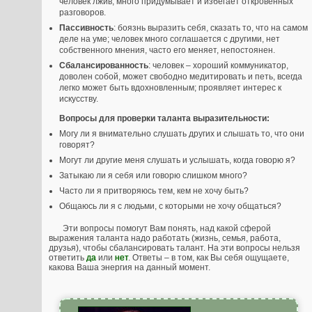
человек лжив, много придумывает и избегает откровенных
разговоров.
Пассивность
: боязнь выразить себя, сказать то, что на самом
деле на уме; человек много соглашается с другими, нет
собственного мнения, часто его меняет, непостоянен.
Сбалансированность
: человек – хороший коммуникатор,
доволен собой, может свободно медитировать и петь, всегда
легко может быть вдохновленным; проявляет интерес к
искусству.
Вопросы для проверки таланта выразительности:
Могу ли я внимательно слушать других и слышать то, что они
говорят?
Могут ли другие меня слушать и услышать, когда говорю я?
Затыкаю ли я себя или говорю слишком много?
Часто ли я притворяюсь тем, кем не хочу быть?
Общаюсь ли я с людьми, с которыми не хочу общаться?
Эти вопросы помогут Вам понять, над какой сферой
выражения таланта надо работать (жизнь, семья, работа,
друзья), чтобы сбалансировать талант. На эти вопросы нельзя
ответить
да
или
нет
. Ответы – в том, как Вы себя ощущаете,
какова Ваша энергия на данный момент.