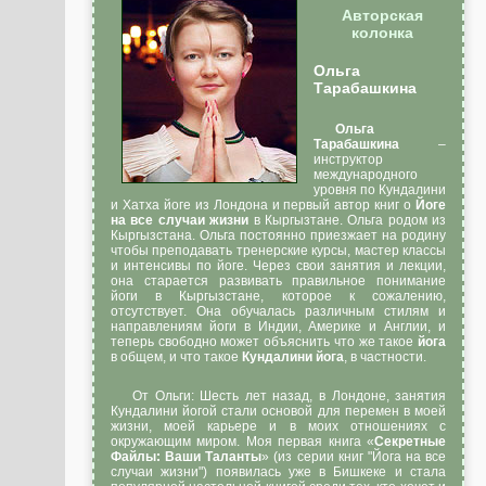
Авторская
колонка
Ольга
Тарабашкина
Ольга
Тарабашкина
–
инструктор
международного
уровня по Кундалини
и Хатха йоге из Лондона и первый автор книг о
Йоге
на все случаи жизни
в Кыргызтане. Ольга родом из
Кыргызстана. Ольга постоянно приезжает на родину
чтобы преподавать тренерские курсы, мастер классы
и интенсивы по йоге. Через свои занятия и лекции,
она старается развивать правильное понимание
йоги в Кыргызстане, которое к сожалению,
отсутствует. Она обучалась различным стилям и
направлениям йоги в Индии, Америке и Англии, и
теперь свободно может объяснить что же такое
йога
в общем, и что такое
Кундалини йога
, в частности.
От Ольги: Шесть лет назад, в Лондоне, занятия
Кундалини йогой стали основой для перемен в моей
жизни, моей карьере и в моих отношениях с
окружающим миром. Моя первая книга «
Секретные
Файлы: Ваши Таланты
» (из серии книг "Йога на все
случаи жизни") появилась уже в Бишкеке и стала