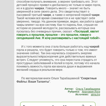
способом получать внимание, а вернее требовать его. Этот
детский процесс привел к дисбалансу не только в чакре горла,
но и в других
чакрах
. Говорить много – значит не быть
уверенной в силе своего дела. Это свидетельствует о
пассивной третьей
чакре
, а также о непрочной первой
чакре
.
Такой человек всё время сомневается и не чувствует себя
уверенно, твердо. На данном примере, видно, как работа одной
чакры влияет на всю систему. Как-то парень Ани, слушая ее
истории из ранней молодости, рассказывать которые она
пускалась без очевидных причин, сказал: «
Послушай, хватит
говорить о прошлом, прошлое – это прошлое, говори о
сегодняшней Ане. Я хочу разговаривать с настоящей тобой!
».
И с того момента она стала больше работать над
чакрой
горла и решила, что будет говорить только о том, что имеет
значение сейчас. Так она научилась сохранять энергию
выразительности/красноречия для действительно важных
встреч. Следует упомянуть, что она перестала страдать от
простудных заболеваний и болей в горле, потому что начала
понимать важность горла как канала души и выражения
желаний сердца в реальном мире.
По материалам книги Ольги Тарабашкиной "
Секретные
Файлы: Ваши Таланты
".
Автор:
Ольга Тарабашкина
Рубрика:
Анатомия Йоги
Источник:
atma.kg