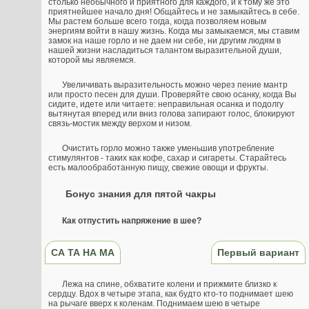
столько необычного и приятного для каждого, и к тому же это
приятнейшее начало дня! Общайтесь и не замыкайтесь в себе.
Мы растем больше всего тогда, когда позволяем новым
энергиям войти в нашу жизнь. Когда мы замыкаемся, мы ставим
замок на наше горло и не даем ни себе, ни другим людям в
нашей жизни насладиться талантом выразительной души,
которой мы являемся.
Увеличивать выразительность можно через пение мантр
или просто песен для души. Проверяйте свою осанку, когда Вы
сидите, идете или читаете: неправильная осанка и подолгу
вытянутая вперед или вниз голова запирают голос, блокируют
связь-мостик между верхом и низом.
Очистить горло можно также уменьшив употребление
стимулянтов - таких как кофе, сахар и сигареты. Старайтесь
есть малообработанную пищу, свежие овощи и фрукты.
Бонус знания для пятой чакры
Как отпустить напряжение в шее?
СА ТА НА МА
Первый вариант
Лежа на спине, обхватите колени и прижмите близко к
сердцу. Вдох в четыре этапа, как будто кто-то поднимает шею
на рычаге вверх к коленам. Поднимаем шею в четыре