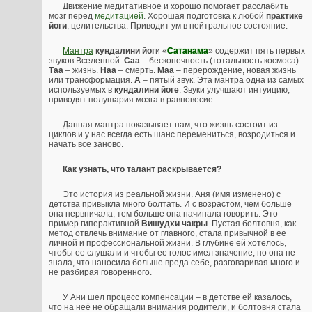
Движение медитативное и хорошо помогает расслабить
мозг перед
медитацией
. Хорошая подготовка к любой
практике
йоги
, целительства. Приводит ум в нейтральное состояние.
Мантра
кундалини йог
и «
Сатанама
» содержит пять первых
звуков Вселенной.
Саа
– бесконечность (тотальность космоса).
Таа
– жизнь.
Наа
– смерть.
Маа
– перерождение, новая жизнь
или трансформация.
А
– пятый звук. Эта мантра одна из самых
используемых в
кундалини йоге
. Звуки улучшают интуицию,
приводят полушария мозга в равновесие.
Данная мантра показывает нам, что жизнь состоит из
циклов и у нас всегда есть шанс перемениться, возродиться и
начать все заново.
Как узнать, что талант раскрывается?
Это история из реальной жизни. Аня (имя изменено) с
детства привыкла много болтать. И с возрастом, чем больше
она нервничала, тем больше она начинала говорить. Это
пример гиперактивной
Вишудхи чакры
. Пустая болтовня, как
метод отвлечь внимание от главного, стала привычной в ее
личной и профессиональной жизни. В глубине ей хотелось,
чтобы ее слушали и чтобы ее голос имел значение, но она не
знала, что наносила больше вреда себе, разговаривая много и
не разбирая говоренного.
У Ани шел процесс компенсации – в детстве ей казалось,
что на неё не обращали внимания родители, и болтовня стала