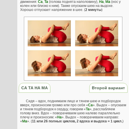
движения:
Са
,
Та
(голова поднята наполовину),
На
,
Ма
(нос у
колен или близко к ним). Также опускаем шею на выдохе.
Хорошо отпускает напряжение в шее. (
2 минуты
)
СА ТА НА МА
Второй вариант
Сидя – вдох, поднимаем лицо и тянем шею и подбородок
вверх, произносим громко или про себя «
Са
». Выдох – опускаем
и тянем подбородок к сердцу, говорим «
Та
», расслабляем
голову вниз. Вдох – поворачиваем шею налево параллельно
плечу и произносим: «
На
». Выдох – поворачиваем направо:
«
Ма
». (
11 или 26 полных циклов, 2 вдоха и выдоха = 1 цикл.
)