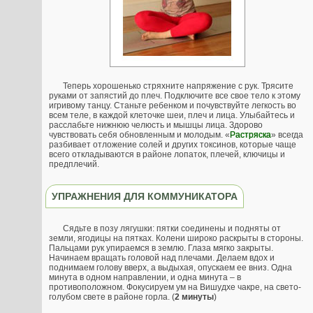
Теперь хорошенько стряхните напряжение с рук. Трясите
руками от запястий до плеч. Подключите все свое тело к этому
игривому танцу. Станьте ребенком и почувствуйте легкость во
всем теле, в каждой клеточке шеи, плеч и лица. Улыбайтесь и
расслабьте нижнюю челюсть и мышцы лица. Здорово
чувствовать себя обновленным и молодым. «
Растряска
» всегда
разбивает отложение солей и других токсинов, которые чаще
всего откладываются в районе лопаток, плечей, ключицы и
предплечий.
УПРАЖНЕНИЯ ДЛЯ КОММУНИКАТОРА
Сядьте в позу лягушки: пятки соединены и подняты от
земли, ягодицы на пятках. Колени широко раскрыты в стороны.
Пальцами рук упираемся в землю. Глаза мягко закрыты.
Начинаем вращать головой над плечами. Делаем вдох и
поднимаем голову вверх, а выдыхая, опускаем ее вниз. Одна
минута в одном направлении, и одна минута – в
противоположном. Фокусируем ум на Вишудхе чакре, на свето-
голубом свете в районе горла. (
2 минуты
)