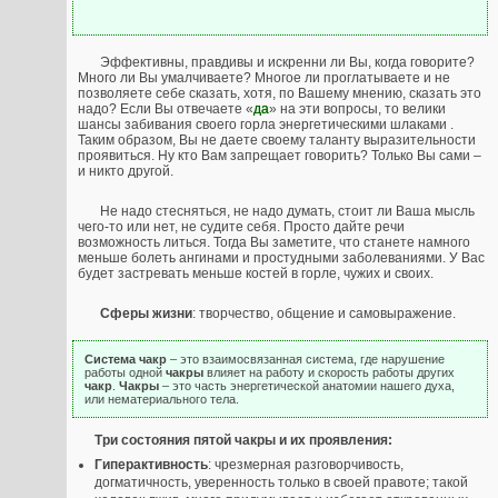
Эффективны, правдивы и искренни ли Вы, когда говорите?
Много ли Вы умалчиваете? Многое ли проглатываете и не
позволяете себе сказать, хотя, по Вашему мнению, сказать это
надо? Если Вы отвечаете «
да
» на эти вопросы, то велики
шансы забивания своего горла энергетическими шлаками .
Таким образом, Вы не даете своему таланту выразительности
проявиться. Ну кто Вам запрещает говорить? Только Вы сами –
и никто другой.
Не надо стесняться, не надо думать, стоит ли Ваша мысль
чего-то или нет, не судите себя. Просто дайте речи
возможность литься. Тогда Вы заметите, что станете намного
меньше болеть ангинами и простудными заболеваниями. У Вас
будет застревать меньше костей в горле, чужих и своих.
Сферы жизни
: творчество, общение и самовыражение.
Система чакр
– это взаимосвязанная система, где нарушение
работы одной
чакры
влияет на работу и скорость работы других
чакр
.
Чакры
– это часть энергетической анатомии нашего духа,
или нематериального тела.
Три состояния пятой чакры и их проявления:
Гиперактивность
: чрезмерная разговорчивость,
догматичность, уверенность только в своей правоте; такой