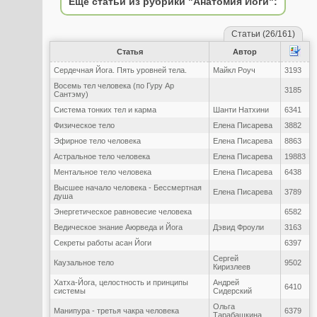
Еще статьи из рубрики "Анатомия Йоги":
Статьи (26/161)
Статья
Автор
Сердечная Йога. Пять уровней тела.
Майкл Роуч
3193
Восемь тел человека (по Гуру Ар
3185
Сантэму)
Система тонких тел и карма
Шанти Натхини
6341
Физическое тело
Елена Писарева
3882
Эфирное тело человека
Елена Писарева
8863
Астральное тело человека
Елена Писарева
19883
Ментальное тело человека
Елена Писарева
6438
Высшее начало человека - Бессмертная
Елена Писарева
3789
душа
Энергетическое равновесие человека
6582
Ведическое знание Аюрведа и Йога
Дэвид Фроули
3163
Секреты работы асан Йоги
6397
Сергей
Каузальное тело
9502
Киризлеев
Хатха-Йога, целостность и принципы
Андрей
6410
системы
Сидерский
Ольга
Манипура - третья чакра человека
6379
Тарабашкина