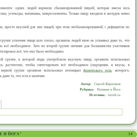
римента: одних людей кормили сбалансированной пищей, которая имела весь
елки, углеводы, витамины, микроэлементы. Только пищу вводили в желудок мимо
, просто вкусной для них пищей, при этом несбалансированной, с дефицитом по
 группе усвоение пищи шло плохо, организм людей явно не усваивал даже то, что
о всё необходимое. Зато во второй группе питание для большинства участников
тезировал всё, что ему было необходимо.
й группе, в которой люди употребляли вкусную пищу, организм использовал
ось достаточно, чтобы синтезировать всё необходимое (ощущения, и вкусы, в
 первой группе организм использовал потенциал
физического тела
, которого,
 даже то, что есть в наличии.
Автор:
Сергей Киризлеев
Рубрика:
Питание и Йога
Источник:
kirizli.ru
Е И ЙОГА"
14