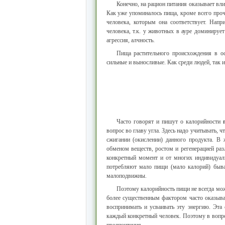
Конечно, на рацион питания оказывает вли
Как уже упоминалось пища, кроме всего проче
человека, которым она соответствует. Нап
человека, т.к. у животных в ауре доминирует
агрессия, алчность.
Пища растительного происхождения в о
сильные и выносливые. Как среди людей, так 
Часто говорят и пишут о калорийности
вопрос во главу угла. Здесь надо учитывать, 
сжигании (окислении) данного продукта. В
обменом веществ, ростом и регенерацией раз
конкретный момент и от многих индивидуаль
потребляют мало пищи (мало калорий) быва
малоподвижны.
Поэтому калорийность пищи не всегда мо
более существенным фактором часто оказыва
воспринимать и усваивать эту энергию. Эта
каждый конкретный человек. Поэтому в воп