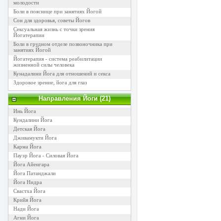
молодости
Боли в пояснице при занятиях Йогой
Сон для здоровья, советы Йогов
Сексуальная жизнь с точки зрения
Йогатерапии
Боли в грудном отделе позвоночника при
занятиях Йогой
Йогатерапия - система реабилитации
жизненной силы человека
Кунадалини Йога для отношений и секса
Здоровое зрение, йога для глаз
Направления Йоги (21)
Инь Йога
Кундалини Йога
Детская Йога
Дживамукти Йога
Карма Йога
Пауэр Йога - Силовая Йога
Йога Айенгара
Йога Патанджали
Йога Нидра
Свастха Йога
Крийя Йога
Нади Йога
Агни Йога