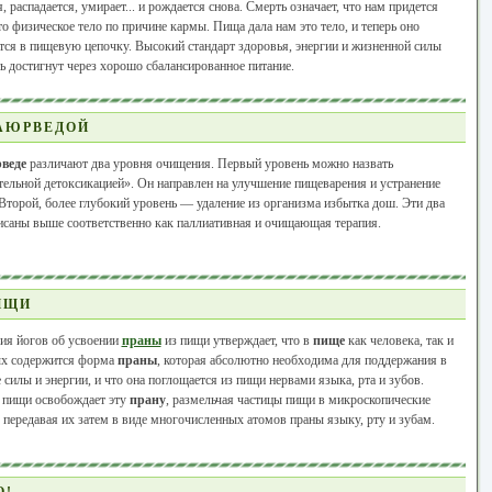
, распадается, умирает... и рождается снова. Смерть означает, что нам придется
то физическое тело по причине кармы. Пища дала нам это тело, и теперь оно
тся в пищевую цепочку. Высокий стандарт здоровья, энергии и жизненной силы
ь достигнут через хорошо сбалансированное питание.
АЮРВЕДОЙ
веде
различают два уровня очищения. Первый уровень можно назвать
тельной детоксикацией». Он направлен на улучшение пищеварения и устранение
Второй, более глубокий уровень — удаление из организма избытка дош. Эти два
исаны выше соответственно как паллиативная и очищающая терапия.
ИЩИ
ия йогов об усвоении
праны
из пищи утверждает, что в
пище
как человека, так и
х содержится форма
праны
, которая абсолютно необходима для поддержания в
 силы и энергии, и что она поглощается из пищи нервами языка, рта и зубов.
 пищи освобождает эту
прану
, размельчая частицы пищи в микроскопические
 передавая их затем в виде многочисленных атомов праны языку, рту и зубам.