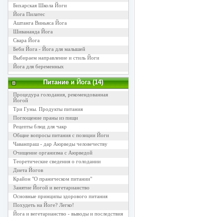
Бихарская Школа Йоги
Йога Пилатес
Аштанга Виньяса Йога
Шивананда Йога
Свара Йога
Беби Йога - Йога для малышей
Выбираем направление и стиль Йоги
Йога для беременных
Питание и Йога (14)
Процедура голодания, рекомендованная
Йогой
Три Гуны. Продукты питания
Поглощение праны из пищи
Рецепты блюд для чакр
Общие вопросы питания с позиции Йоги
Чаванпраш - дар Аюрведы человечеству
Очищение организма с Аюрведой
Теоретические сведения о голодании
Диета Йогов
Крайон "О праническом питании"
Занятие Йогой и вегетарианство
Основные принципы здорового питания
Похудеть на Йоге? Легко!
Йога и вегетарианство - выводы и последствия