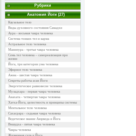
Рубрики
Анатомия Йоги (27)
Каузальное тело
Виды духовного состояния Самадхи
Аура - восьмая чакра человека
Система тонких тел и карма
Астральное тело человека
Манипура - третья чакра человека
Семь тел человека – самореализация при
жизни
Йога, три категории ума человека
Эфирное тело человека
Ажна - шестая чакра человека
Секреты работы асан Йоги
Энергетическое равновесие человека
Муладхара - первая чакра человека
Анахата - четвертая чакра человека
Хатха-Йога, целостность и принципы системы
Ментальное тело человека
Сахасрара - седьмая чакра человека
Ведическое знание Аюрведа и Йога
Вишудха - пятая чакра человека
Чакры человека
Жизненная сила и Йога