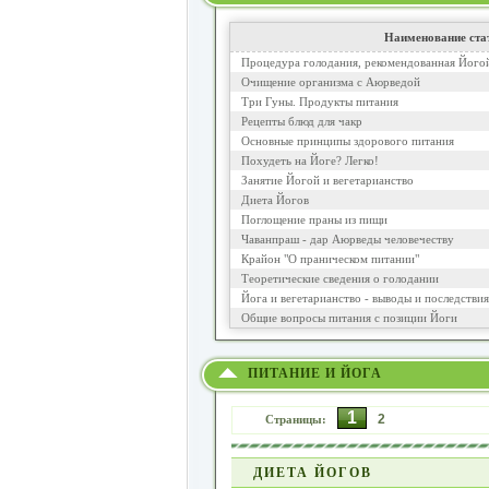
Наименование ста
Процедура голодания, рекомендованная Його
Очищение организма с Аюрведой
Три Гуны. Продукты питания
Рецепты блюд для чакр
Основные принципы здорового питания
Похудеть на Йоге? Легко!
Занятие Йогой и вегетарианство
Диета Йогов
Поглощение праны из пищи
Чаванпраш - дар Аюрведы человечеству
Крайон "О праническом питании"
Теоретические сведения о голодании
Йога и вегетарианство - выводы и последствия
Общие вопросы питания с позиции Йоги
ПИТАНИЕ И ЙОГА
1
2
Страницы:
ДИЕТА ЙОГОВ