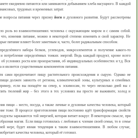
анете ежедневно питаются или занимаются добыванием хлеба насущного. В каждой
инансовых, трудовых и временных затрат.
ие вопросы питания через призму
йоги
и духовного развития. Будут рассмотрены
нную роль во взаимоотношениях человека с окружающим миром и с самим собой.
что, изменив питание, можно в некоторой степени изменить и свой характер. Не
орые питание влияет более заметным и, часто, более радикальным способом.
пределённого набора белков, углеводов, микроэлементов и получение какого-то
и потребление определённых тонких энергий. Ведь каждый продукт, кроме всего
 об условиях роста или произрастания, об индивидуальных особенностях и т.д. Вся
ка и является существенным компонентом питания.
отя сами предпочитают пищу растительного происхождения и сырую. Однако не
пищи должен зависеть от региона, климатической зоны, культурных и семейных
пример, если вы попадёте на север, к эскимосам, то через несколько дней вы с
 пить тюлений жир – без этого в тех условиях вы просто не выживите, холод и
ия пищи – место, посуда, а также личные и духовные качества человека, который
ение тоже. В процессе приготовления пищи постоянно идёт трансформация свойств
родукты заряжаются той энергией, которая витает вокруг. В некотором смысле, при
образная магия. Если пища готовилась с любовью к членам своей семьи, то в семье
йней мере, будет явная тенденция к таким взаимоотношениям. В любом случае,
иобретает качества человека, который её готовил.