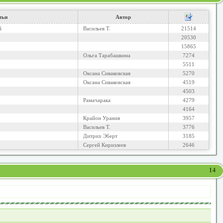
тьи
Автор
й
Васильев Т.
21514
20530
15865
Ольга Тарабашкина
7274
5511
Оксана Сиваковская
5270
Оксана Сиваковская
4519
4503
Рамачарака
4279
4164
Крайон Урания
3957
Васильев Т.
3776
Дитрих Эберт
3185
Сергей Киризлеев
2646
14