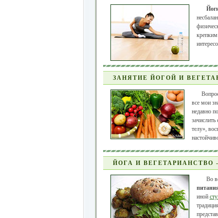
Йог
несбала
физическ
крепким 
интересо
ЗАНЯТИЕ ЙОГОЙ И ВЕГЕТ
Вопрос
все мои зн
недавно по
зачислить 
телу», во
настойчиво
ЙОГА И ВЕГЕТАРИАНСТВО 
Во в
питани
иной
сту
традици
представ