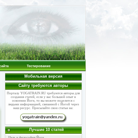
сайта
Тестирование
Мобильная версия
Сайту требуются авторы
Порталу YOGATRAIN.RU требуются авторы для
создания статей, если у вас большой опыт в
освоении Йоги, то вы можете поделится с
людьми информацией, связанной с Йогой через
наш ресурс. Присылайте свои статьи на:
Лучшие 10 статей
Цель и философия Йоги