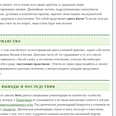
и
считают, что в основе всех наших проблем со здоровьем лежит
нсированное питание. Древнейшая система, подразумевающая совокупность
их, духовных и психических практик, наделяет своих верных последователей
здоровьем и долголетием. Что собой представляет
диета йогов
? Если вас хоть раз
вал ответ на это вопрос, наша статья будет вам полезна.
АРИАНСТВО
 о том способствует ли вегетарианская диета успешной практике, задают себе почти
акомые йогины и йогини. Довольно часто об это спрашивают и те, кто совсем
знакомился с йогой и кому, и это вполне естественно, хотелось бы побыстрее
себя в ряды «
настоящих практиков
». Ответы из серии «прислушайтесь к своему
спринимаются довольно скептично, а интересующиеся граждане продолжают
...
- ВЫВОДЫ И ПОСЛЕДСТВИЯ
сех школах
йоги
даются специальные рекомендации по количеству и качеству
я
, которые у
Патанджали
не упоминаются и их также невозможно отнести к той или
пени восьмеричного пути
. Ряд диетических рекомендаций базируется в основном на
ях
Аюрведы
. Диетическая рекомендация отказа от мяса, восходит к известному
лению о том, что в мясе содержится меньшее количество жизненной энергии.