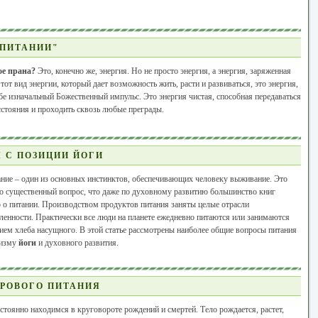
 ПИТАНИИ"
ое прана?
Это, конечно же, энергия. Но не просто энергия, а энергия, заряженная
тот вид энергии, который дает возможность жить, расти и развиваться, это энергия,
бе изначальный Божественный импульс. Это энергия чистая, способная передаваться
стояния и проходить сквозь любые преграды.
 С ПОЗИЦИИ ЙОГИ
ние – один из основных инстинктов, обеспечивающих человеку выживание. Это
о существенный вопрос, что даже по духовному развитию большинство книг
 о питании. Производством продуктов питания заняты целые отрасли
енности. Практически все люди на планете ежедневно питаются или занимаются
ем хлеба насущного. В этой статье рассмотрены наиболее общие вопросы питания
ризму
йоги
и духовного развития.
РОВОГО ПИТАНИЯ
тоянно находимся в круговороте рождений и смертей. Тело рождается, растет,