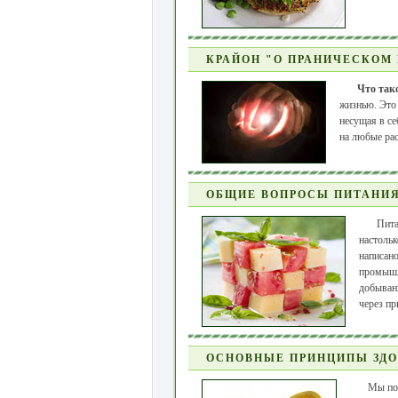
КРАЙОН "О ПРАНИЧЕСКОМ
Что так
жизнью. Это 
несущая в се
на любые рас
ОБЩИЕ ВОПРОСЫ ПИТАНИЯ
Пита
настольк
написано
промышл
добывани
через п
ОСНОВНЫЕ ПРИНЦИПЫ ЗДО
Мы пос