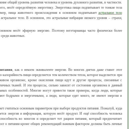
яние общий уровень развития человека и уровень духовного развития, в частности.
го, несёт определённую энергетику. Энергетика пищи подпитывает те тонкие тела
ример, пища животного происхождения в основном подпитывает
астральное тело
 астральное тело. В основном, это астральные вибрации низкого уровня – страхи,
сновном несёт эфирную энергию. Поэтому вегетарианцы часто физически более
и среди животных.
питания
, как о некоем эквиваленте энергии. Во многих диетах даже ставят этот
что калорийность пищи определяется тем количеством тепла, которое выделяется при
 живом организме, кроме окисления пищи идут и другие процессы, связанные с
личных тканей. И эти процессы, сильно зависят от состояния организма в данный
ных особенностей. Многие могут привести такие примеры, когда люди, которые
ют бодрыми и энергичными, а люди, которые едят много, не имеют энергии и
жет считаться основным параметром при выборе продуктов питания. Пожалуй, куда
ется энергия и информация, которую несёт продукт. И ещё способность человека
 способность во многом и определяет тот рацион питания, который предпочитает
росе о питании кроме общих рекомендаций важным фактором должны быть личные