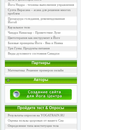
Йога Нидра - техника выполнения упражнения
Супта Вирасана – асана для решения многих
проблем
Процедура голодания, рекомендованная
Йогой
Каузальное тело
Чандра Намаскар - Приветствие Луне
Цветотерапия как инструмент в Йоге
Базовые принципы Йоги - Яма и Нияма
Три Гуны. Продукты питания
Виды духовного состояния Самадхи
Партнеры
Математика: Решение примеров онлайн
Авторы
Пройдите тест & Опросы
Результаты опросов на YOGATRAIN.RU
Оценка пользы здоровью от вашего Сна
Определение типа конституции тела