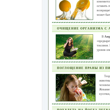
изменяется
оставить э
возвращае
может быт
ОЧИЩЕНИЕ ОРГАНИЗМА С 
В
Аюр
«предвари
токсинов. 
уровня оп
ПОГЛОЩЕНИЕ ПРАНЫ ИЗ П
Теор
животны
человеке
Жевание
кусочки,