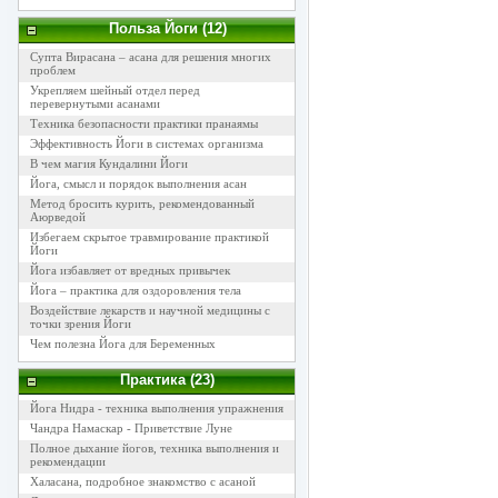
Польза Йоги (12)
Супта Вирасана – асана для решения многих
проблем
Укрепляем шейный отдел перед
перевернутыми асанами
Техника безопасности практики пранаямы
Эффективность Йоги в системах организма
В чем магия Кундалини Йоги
Йога, смысл и порядок выполнения асан
Метод бросить курить, рекомендованный
Аюрведой
Избегаем скрытое травмирование практикой
Йоги
Йога избавляет от вредных привычек
Йога – практика для оздоровления тела
Воздействие лекарств и научной медицины с
точки зрения Йоги
Чем полезна Йога для Беременных
Практика (23)
Йога Нидра - техника выполнения упражнения
Чандра Намаскар - Приветствие Луне
Полное дыхание йогов, техника выполнения и
рекомендации
Халасана, подробное знакомство с асаной