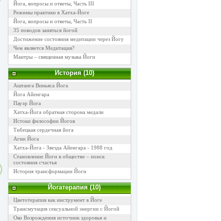
Йога, вопросы и ответы, Часть III
Режимы практики в Хатха-Йоге
Йога, вопросы и ответы, Часть II
35 поводов заняться йогой
Достижение состояния медитации через Йогу
Чем является Медитация?
Мантры – священная музыка Йоги
История (10)
Аштанга Виньяса Йога
Йога Айенгара
Пауэр Йога
Хатха-Йога обратная сторона медали
Истоки философии Йогов
Тибецкая сердечная йога
Агни Йога
Хатха-Йога - Звезда Айенгара - 1988 год
Становление Йоги в обществе – поиск
состояния счастья
История трансформации Йоги
Йогатерапия (10)
Цветотерапия как инструмент в Йоге
Трансмутация сексуальной энергии с Йогой
Око Возрождения источник здоровья и