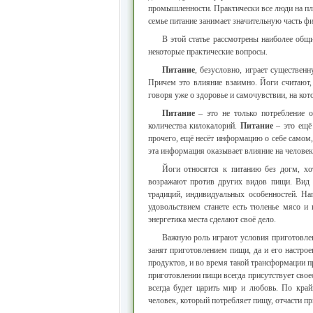
промышленности. Практически все люди на пл
семье питание занимает значительную часть ф
В этой статье рассмотрены наиболее общ
некоторые практические вопросы.
Питание
, безусловно, играет существе
Причем это влияние взаимно. Йоги считают, 
говоря уже о здоровье и самочувствии, на кот
Питание
– это не только потребление о
количества килокалорий.
Питание
– это ещё 
прочего, ещё несёт информацию о себе самом,
эта информация оказывает влияние на челове
Йоги относятся к питанию без догм, х
возражают против других видов пищи. Вид 
традиций, индивидуальных особенностей. На
удовольствием станете есть тюленье мясо и
энергетика места сделают своё дело.
Важную роль играют условия приготовлен
занят приготовлением пищи, да и его настро
продуктов, и во время такой трансформации п
приготовлении пищи всегда присутствует свое
всегда будет царить мир и любовь. По кра
человек, который потребляет пищу, отчасти пр