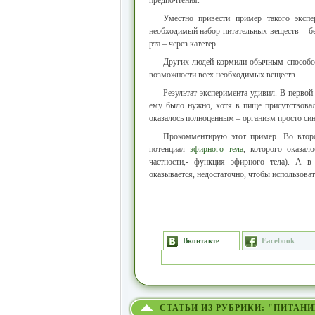
предпочтения.
Уместно привести пример такого экспе
необходимый набор питательных веществ – б
рта – через катетер.
Других людей кормили обычным способом
возможности всех необходимых веществ.
Результат эксперимента удивил. В первой
ему было нужно, хотя в пище присутствовал
оказалось полноценным – организм просто син
Прокомментирую этот пример. Во второ
потенциал
эфирного тела
, которого оказал
частности,- функция эфирного тела). А в
оказывается, недостаточно, чтобы использовать
Вконтакте
Facebook
СТАТЬИ ИЗ РУБРИКИ: "ПИТАНИ