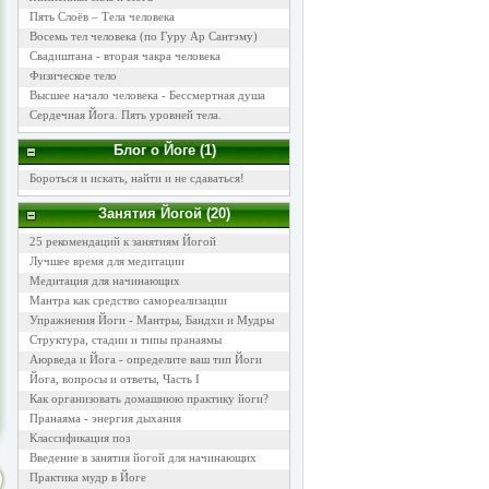
Пять Слоёв – Тела человека
Восемь тел человека (по Гуру Ар Сантэму)
Свадиштана - вторая чакра человека
Физическое тело
Высшее начало человека - Бессмертная душа
Сердечная Йога. Пять уровней тела.
Блог о Йоге (1)
Бороться и искать, найти и не сдаваться!
Занятия Йогой (20)
25 рекомендаций к занятиям Йогой
Лучшее время для медитации
Медитация для начинающих
Мантра как средство самореализации
Упражнения Йоги - Мантры, Бандхи и Мудры
Структура, стадии и типы пранаямы
Аюрведа и Йога - определите ваш тип Йоги
Йога, вопросы и ответы, Часть I
Как организовать домашнюю практику йоги?
Пранаяма - энергия дыхания
Классификация поз
Введение в занятия йогой для начинающих
Практика мудр в Йоге