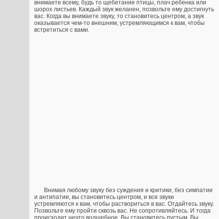
внимаете всему, будь то щебетание птицы, плач ребенка или
шорох листьев. Каждый звук желанен, позвольте ему достигнуть
вас. Когда вы внимаете звуку, то становитесь центром, а звук
оказывается чем-то внешним, устремляющимся к вам, чтобы
встретиться с вами.
Внимая любому звуку без суждения и критики, без симпатии
и антипатии, вы становитесь центром, и все звуки
устремляются к вам, чтобы раствориться в вас. Отдайтесь звуку.
Позвольте ему пройти сквозь вас. Не сопротивляйтесь. И тогда
происходит нечто волшебное. Вы становитесь пустым. Вы