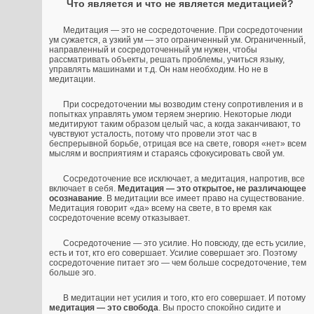
Что является и что не является медитацией?
Медитация — это не сосредоточение. При сосредоточении
ум сужается, а узкий ум — это ограниченный ум. Ограниченный,
направленный и сосредоточенный ум нужен, чтобы
рассматривать объекты, решать проблемы, учиться языку,
управлять машинами и т.д. Он нам необходим. Но не в
медитации.
При сосредоточении мы возводим стену сопротивления и в
попытках управлять умом теряем энергию. Некоторые люди
медитируют таким образом целый час, а когда заканчивают, то
чувствуют усталость, потому что провели этот час в
беспрерывной борьбе, отрицая все на свете, говоря «нет» всем
мыслям и восприятиям и стараясь сфокусировать свой ум.
Сосредоточение все исключает, а медитация, напротив, все
включает в себя.
Медитация — это открытое, не различающее
осознавание
. В медитации все имеет право на существование.
Медитация говорит «да» всему на свете, в то время как
сосредоточение всему отказывает.
Сосредоточение — это усилие. Но повсюду, где есть усилие,
есть и тот, кто его совершает. Усилие совершает эго. Поэтому
сосредоточение питает эго — чем больше сосредоточение, тем
больше эго.
В медитации нет усилия и того, кто его совершает. И потому
медитация — это свобода
. Вы просто спокойно сидите и