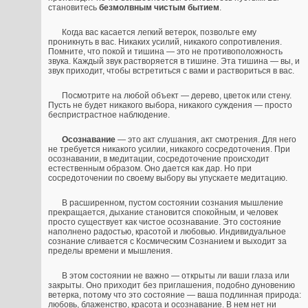
становитесь
безмолвным чистым бытием
.
Когда вас касается легкий ветерок, позвольте ему
проникнуть в вас. Никаких усилий, никакого сопротивления.
Помните, что покой и тишина — это не противоположность
звука. Каждый звук растворяется в тишине. Эта тишина — вы, и
звук приходит, чтобы встретиться с вами и раствориться в вас.
Посмотрите на любой объект — дерево, цветок или стену.
Пусть не будет никакого выбора, никакого суждения — просто
беспристрастное наблюдение.
Осознавание
— это акт слушания, акт смотрения. Для него
не требуется никакого усилии, никакого сосредоточения. При
осознавании, в медитации, сосредоточение происходит
естественным образом. Оно дается как дар. Но при
сосредоточении по своему выбору вы упускаете медитацию.
В расширенном, пустом состоянии сознания мышление
прекращается, дыхание становится спокойным, и человек
просто существует как чистое осознавание. Это состояние
наполнено радостью, красотой и любовью. Индивидуальное
сознание сливается с Космическим Сознанием и выходит за
пределы времени и мышления.
В этом состоянии не важно — открыты ли ваши глаза или
закрыты. Оно приходит без приглашения, подобно дуновению
ветерка, потому что это состояние — ваша подлинная природа:
любовь, блаженство, красота и осознавание. В нем нет ни