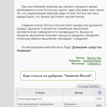
При настойчивой практике вы сможете продлить время
пребывания в позе Лотоса до одного, двух или даже трех часов.
Тот, кто надлежащим образом сидит в позе Лотоса три часа
каждый день, тот вскоре достигнет просветления.
Сидение в позе Лотоса способствует раскрытию духовного
сердца. Дыхание становится спокойным, мышление
автоматически замедляется и прекращается. Выход за
пределы мышления означает выход за пределы страдания,
поскольку именно мышление порождает страдание.
По материалам книги Васанта Лада "
Домашние средства
Аюрведы
".
Автор:
Васант Лад
Рубрика:
Занятия Йогой
Источник:
yogatrain.ru
Еще статьи из рубрики "Занятия Йогой":
Статьи (19/161)
Статья
Автор
Классификация поз
7204
Как организовать домашнюю
Марианна
6985