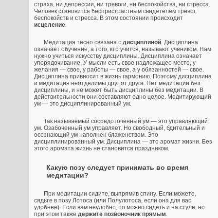
страха, ни депрессии, ни тревоги, ни беспокойства, ни стресса.
Человек становится беспристрастным свидетелем тревог,
беспокойств и стресса. В этом состоянии происходит
исцеление
.
Медитация тесно связана с
дисциплиной
. Дисциплина
означает обучение, а того, кто учится, называют учеником. Нам
нужно учиться искусству дисциплины. Дисциплина означает
упорядочивание. У мысли есть свое надлежащее место, у
желания — свое, у работы — свое, а у обязанностей — свое.
Дисциплина привносит в жизнь гармонию. Поэтому дисциплина
и медитация неотделимы друг от друга. Нет медитации без
дисциплины, и не может быть дисциплины без медитации. В
действительности они составляют одно целое. Медитирующий
ум — это дисциплинированный ум.
Так называемый сосредоточенный ум — это управляющий
ум. Озабоченный ум управляет. Но свободный, бдительный и
осознающий ум наполнен блаженством. Это
дисциплинированный ум. Дисциплина — это аромат жизни. Без
этого аромата жизнь не становится праздником.
Какую позу следует принимать во время
медитации?
При медитации сидите, выпрямив спину. Если можете,
сядьте в позу Лотоса (или Полулотоса, если она для вас
удобнее). Если вам неудобно, то можно сидеть и на стуле, но
при этом также
держите позвоночник прямым
.