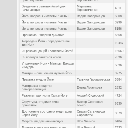
практику йоги?
Горошетченко
Введение в занятия йогой для
Марианна
4611
начинающих
Горошетченко
Йога, вопросы и ответы, Часть I
Вадим Запорожцев
5008
Йога, вопросы и ответы, Часть II
Вадим Запорожцев
3299
Йога, вопросы и ответы, Часть III
Вадим Запорожцев
5156
Пранаяма - энергия дыхания
5668
Аюрведа и Йога - определите ваш
10447
тип Йоги
25 рекомендаций к занятиям Йогой
16660
35 поводов заняться йогой
7036
Упражнения Йоги - Мантры, Бандхи
5836
и Мудры
Мантры – священная музыка Йоги
3275
Практика мудр в Йоге
Татьяна Громаковская
3884
Мантра как средство
Елена Лусникова
2832
самореализации
Режимы практики в Хатха-Йоге
Андрей Сидерский
4724
Структура, стадии и типы
Виктор Сергеевич
6330
пранаямы
Бойко
Достижение состояния медитации
Свами Сатьянанда
3379
через Йогу
Сарасвати
Медитация для начинающих
Шри Чинмой
6484
Лучшее время для медитации
Шри Чинмой
7333