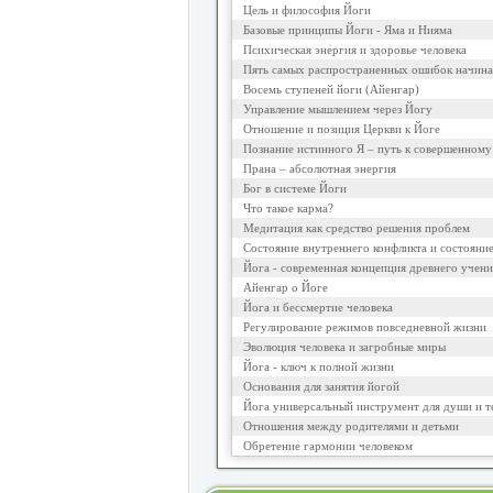
Цель и философия Йоги
Базовые принципы Йоги - Яма и Нияма
Психическая энергия и здоровье человека
Пять самых распространенных ошибок начина
Восемь ступеней йоги (Айенгар)
Управление мышлением через Йогу
Отношение и позиция Церкви к Йоге
Познание истинного Я – путь к совершенному
Прана – абсолютная энергия
Бог в системе Йоги
Что такое карма?
Медитация как средство решения проблем
Состояние внутреннего конфликта и состояни
Йога - современная концепция древнего учени
Айенгар о Йоге
Йога и бессмертие человека
Регулирование режимов повседневной жизни
Эволюция человека и загробные миры
Йога - ключ к полной жизни
Основания для занятия йогой
Йога универсальный инструмент для души и т
Отношения между родителями и детьми
Обретение гармонии человеком