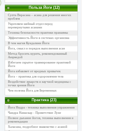
Польза Йоги (12)
Супта Вирасана – асана для решения многих
проблем
Укрепляем шейный отдел перед
перевернутыми асанами
Техника безопасности практики пранаямы
Эффективность Йоги в системах организма
В чем магия Кундалини Йоги
Йога, смысл и порядок выполнения асан
Метод бросить курить, рекомендованный
Аюрведой
Избегаем скрытое травмирование практикой
Йоги
Йога избавляет от вредных привычек
Йога – практика для оздоровления тела
Воздействие лекарств и научной медицины с
точки зрения Йоги
Чем полезна Йога для Беременных
Практика (23)
Йога Нидра - техника выполнения упражнения
Чандра Намаскар - Приветствие Луне
Полное дыхание йогов, техника выполнения и
рекомендации
Халасана, подробное знакомство с асаной