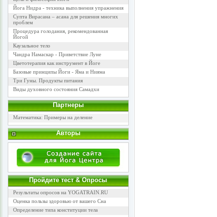
Йога Нидра - техника выполнения упражнения
Супта Вирасана – асана для решения многих
проблем
Процедура голодания, рекомендованная
Йогой
Каузальное тело
Чандра Намаскар - Приветствие Луне
Цветотерапия как инструмент в Йоге
Базовые принципы Йоги - Яма и Нияма
Три Гуны. Продукты питания
Виды духовного состояния Самадхи
Партнеры
Математика: Примеры на деление
Авторы
Пройдите тест & Опросы
Результаты опросов на YOGATRAIN.RU
Оценка пользы здоровью от вашего Сна
Определение типа конституции тела