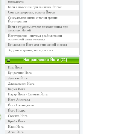
молодости
Боли в пояснице при занятиях Йогой
Сон для здоровья, советы Йогов
Сексуальная жизнь с точки зрения
Йогатерапии
Боли в грудном отделе позвоночника при
занятиях Йогой
Йогатерапия - система реабилитации
жизненной силы человека
Кунадалини Йога для отношений и секса
Здоровое зрение, йога для глаз
Направления Йоги (21)
Инь Йога
Кундалини Йога
Детская Йога
Дживамукти Йога
Карма Йога
Пауэр Йога - Силовая Йога
Йога Айенгара
Йога Патанджали
Йога Нидра
Свастха Йога
Крийя Йога
Нади Йога
Агни Йога