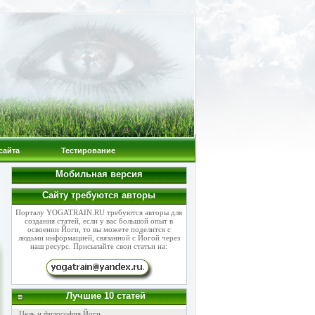
сайта
Тестирование
Мобильная версия
Сайту требуются авторы
Порталу YOGATRAIN.RU требуются авторы для
создания статей, если у вас большой опыт в
освоении Йоги, то вы можете поделится с
людьми информацией, связанной с Йогой через
наш ресурс. Присылайте свои статьи на:
Лучшие 10 статей
Цель и философия Йоги