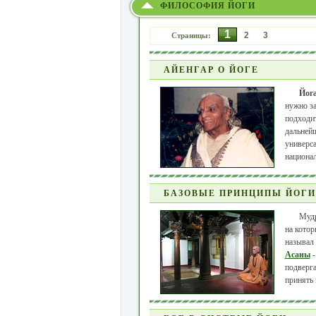
ФИЛОСОФИЯ ЙОГИ
1
2
3
Страницы:
АЙЕНГАР О ЙОГЕ
Йог
нужно за
подходит
дальнейш
универса
национа
БАЗОВЫЕ ПРИНЦИПЫ ЙОГИ
Муд
на котор
называл 
Асаны
-
подверга
принять 