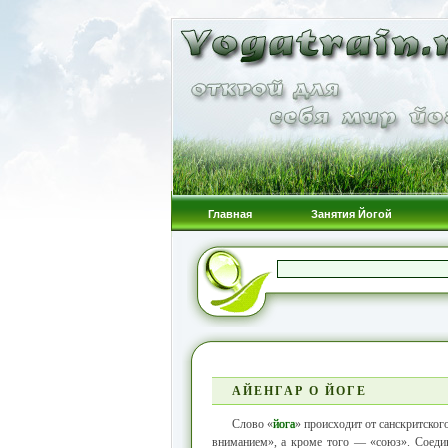
Главная
Занятия Йогой
АЙЕНГАР О ЙОГЕ
Слово «
йога
» происходит от санскритског
вниманием», а кроме того — «союз». Соедин