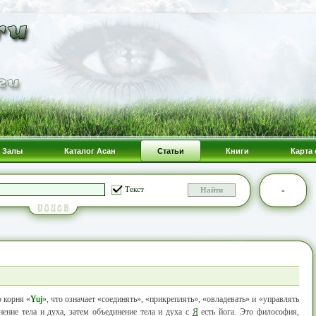
Залы
Каталог Асан
Статьи
Книги
Карта 
-
Текст
о корня «
Yuj
», что означает «соединять», «прикреплять», «овладевать» и «управлять
ение тела и духа, затем объединение тела и духа с
Я
есть йога. Это философия,