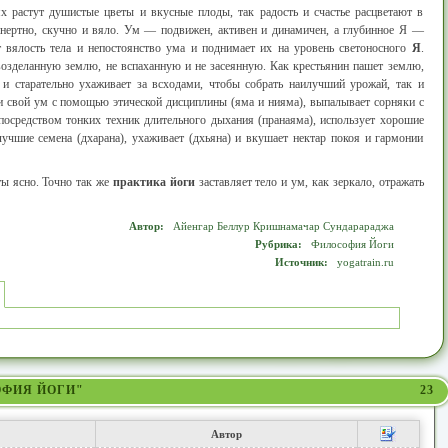
х растут душистые цветы и вкусные плоды, так радость и счастье расцветают в
инертно, скучно и вяло. Ум — подвижен, активен и динамичен, а глубинное Я —
 вялость тела и непостоянство ума и поднимает их на уровень светоносного
Я
.
возделанную землю, не вспаханную и не засеянную. Как крестьянин пашет землю,
а и старательно ухаживает за всходами, чтобы собрать наилучший урожай, так и
и свой ум с помощью этической дисциплины (яма и нияма), выпалывает сорняки с
посредством тонких техник длительного дыхания (пранаяма), использует хорошие
лучшие семена (дхарана), ухаживает (дхьяна) и вкушает нектар покоя и гармонии
ты ясно. Точно так же
практика йоги
заставляет тело и ум, как зеркало, отражать
Автор:
Айенгар Беллур Кришнамачар Сундарараджа
Рубрика:
Философия Йоги
Источник:
yogatrain.ru
ОФИЯ ЙОГИ"
23
Автор