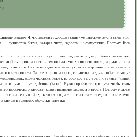
94)
5)
подлинным храмом
Я
, что позволяет хорошо узнать уже известное тело, а затем учит
ым — сущностью бытия, которая чиста, здорова и незамутненна. Поэтому йога
ны. Эти три части соответствуют слову, мудрости и делу. Голова нужна для
ляет любовь, привязанность и эмоциональную уравновешенность, а руки и ноги
заимодополняющи. Работа или действие не могут быть совершенными без знания и
ия и привязанности. Так же и привязанность, сочувствие и дружелюбие не могут
ункциональных отдела человека: голова, которой соответствует путь знания (jnana),
akti), и руки — путь действия (karma). Нужно пройти все три пути, чтобы стать
 или психического здоровья влияет на знание, мудрость и работу. Поэтому мудрые
— восьмичленную йогу, которая создает и связывает воедино физическую,
туальную и духовную оболочки человека.
шо организованное образование. Оно обладает даром приспособления даже тогда,