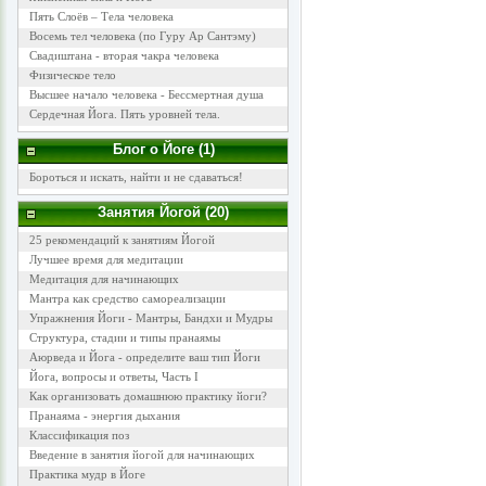
Пять Слоёв – Тела человека
Восемь тел человека (по Гуру Ар Сантэму)
Свадиштана - вторая чакра человека
Физическое тело
Высшее начало человека - Бессмертная душа
Сердечная Йога. Пять уровней тела.
Блог о Йоге (1)
Бороться и искать, найти и не сдаваться!
Занятия Йогой (20)
25 рекомендаций к занятиям Йогой
Лучшее время для медитации
Медитация для начинающих
Мантра как средство самореализации
Упражнения Йоги - Мантры, Бандхи и Мудры
Структура, стадии и типы пранаямы
Аюрведа и Йога - определите ваш тип Йоги
Йога, вопросы и ответы, Часть I
Как организовать домашнюю практику йоги?
Пранаяма - энергия дыхания
Классификация поз
Введение в занятия йогой для начинающих
Практика мудр в Йоге