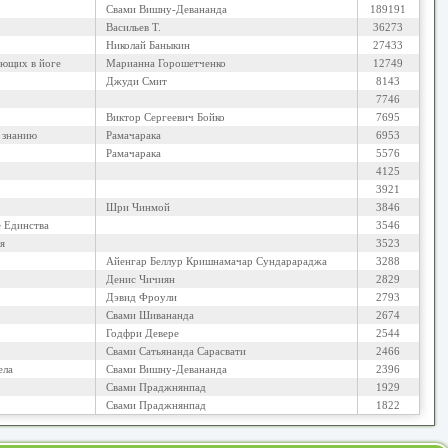
Свами Вишну-Девананда
189191
Васильев Т.
36273
Николай Баныкин
27433
ющих в йоге
Марианна Горошетченко
12749
Джуди Смит
8143
7746
Виктор Сергеевич Бойко
7695
 знанию
Рамачарака
6953
Рамачарака
5576
4125
3921
Шри Чинмой
3846
е Единства
3546
я
3523
Айенгар Беллур Кришнамачар Сундарараджа
3288
Денис Чичиян
2829
Дэвид Фроули
2793
Свами Шивананда
2674
Годфри Девере
2544
Свами Сатьянанда Сарасвати
2466
ела
Свами Вишну-Девананда
2396
Свами Праджнянпад
1929
Свами Праджнянпад
1822