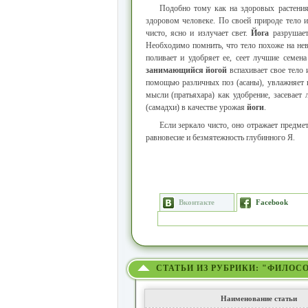
Подобно тому как на здоровых растения
здоровом человеке. По своей природе тело 
чисто, ясно и излучает свет.
Йога
разрушает
Необходимо помнить, что тело похоже на не
поливает и удобряет ее, сеет лучшие семен
занимающийся йогой
вспахивает свое тело 
помощью различных поз (асаны), увлажняет 
мысли (пратьяхара) как удобрение, засевает 
(самадхи) в качестве урожая
йоги
.
Если зеркало чисто, оно отражает предме
равновесие и безмятежность глубинного Я.
Вконтакте
Facebook
СТАТЬИ ИЗ РУБРИКИ: "ФИЛОС
Наименование статьи