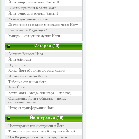
Йога, вопросы и ответы, Часть III
Режимы практики в Хатха-Йоге
Йога, вопросы и ответы, Часть II
35 поводов заняться йогой
Достижение состояния медитации через Йогу
Чем является Медитация?
Мантры – священная музыка Йоги
История (10)
Аштанга Виньяса Йога
Йога Айенгара
Пауэр Йога
Хатха-Йога обратная сторона медали
Истоки философии Йогов
Тибецкая сердечная йога
Агни Йога
Хатха-Йога - Звезда Айенгара - 1988 год
Становление Йоги в обществе – поиск
состояния счастья
История трансформации Йоги
Йогатерапия (10)
Цветотерапия как инструмент в Йоге
Трансмутация сексуальной энергии с Йогой
Око Возрождения источник здоровья и