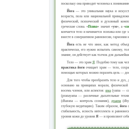
поскольку она приводит человека к пониманию 
Йога
— это уникальная наука и искусст
возраста, пола или национальной принадлежн
физический, психический и духовный компо
греческие слова. «
Психо
» значит «
ум
», а «
со
кончается тело и начинается психика или где 
вместе в совершенном равновесии, гармонии и
Йога
есть не что иное, как метод объе
практически, его нужно испытать самому, тол
знание, он действует как толчок для дальнейш
Тело — это храм
Я
. Подобно тому как чел
практика йоги
очищает храм — тело, сохра
помощью которых можно поразить цель — дост
Для того чтобы преобразить тело и дух,
основано на принципах морали, физической
восемь членов, или аспектов:
яма
(yama — со
(pranayama — различные дыхательные техн
(dharana — контроль сознания),
дхьяна
(dhy
глубокую медитацию). Таким образом,
йога
о
стабильность, ясность интеллекта и равнове
уровня кожи до уровня
Я
— и проявляют себя