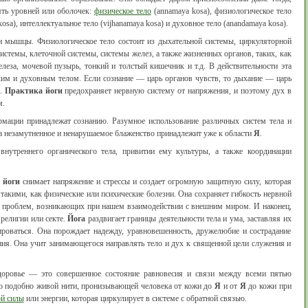
ять уровней или оболочек:
физическое тело
(annamaya kosa), физиологическое тело
sa), интеллектуальное тело (vijhanamaya kosa) и духовное тело (anandamaya kosa).
и мышцы. Физиологическое тело состоит из дыхательной системы, циркуляторной
истемы, клеточной системы, системы желез, а также жизненных органов, таких, как
елеза, мочевой пузырь, тонкий и толстый кишечник и т.д. В действительности эта
ким и духовным телом. Если сознание — царь органов чувств, то дыхание — царь
а.
Практика йоги
предохраняет нервную систему от напряжения, и поэтому дух в
м.
рмации принадлежат сознанию. Разумное использование различных систем тела и
 а незамутненное и ненарушаемое блаженство принадлежит уже к области
Я
.
нутреннего органического тела, привитии ему культуры, а также координации
 йоги
снимает напряжение и стрессы и создает огромную защитную силу, которая
такими, как физические или психические болезни. Она сохраняет гибкость нервной
х проблем, возникающих при нашем взаимодействии с внешним миром. И наконец,
 религии или секте.
Йога
раздвигает границы деятельности тела и ума, заставляя их
ироваться. Она порождает надежду, уравновешенность, дружелюбие и сострадание
ния. Она учит занимающегося направлять тело и дух к священной цели служения и
Здоровье — это совершенное состояние равновесия и связи между всеми пятью
но подобно живой нити, пронизывающей человека от кожи до
Я
и от
Я
до кожи при
й силы
или энергии, которая циркулирует в системе с обратной связью.