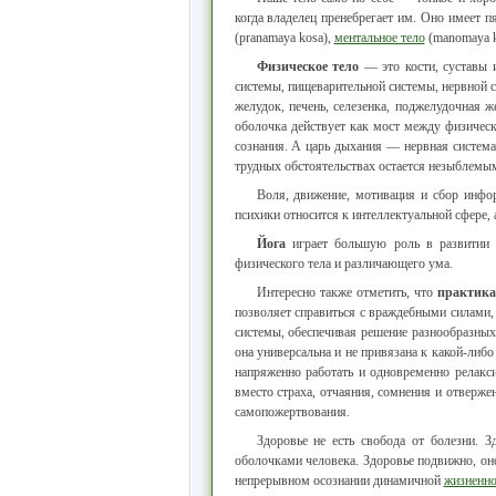
когда владелец пренебрегает им. Оно имеет п
(рrаnаmaуа kosa),
ментальное тело
(manomaya ko
Физическое тело
— это кости, суставы 
системы, пищеварительной системы, нервной с
желудок, печень, селезенка, поджелудочная ж
оболочка действует как мост между физичес
сознания. А царь дыхания — нервная систем
трудных обстоятельствах остается незыблемы
Воля, движение, мотивация и сбор инфо
психики относится к интеллектуальной сфере,
Йога
играет большую роль в развитии в
физического тела и различающего ума.
Интересно также отметить, что
практика
позволяет справиться с враждебными силами, 
системы, обеспечивая решение разнообразны
она универсальна и не привязана к какой-либо
напряженно работать и одновременно релакс
вместо страха, отчаяния, сомнения и отверже
самопожертвования.
Здоровье не есть свобода от болезни. 
оболочками человека. Здоровье подвижно, о
непрерывном осознании динамичной
жизненно