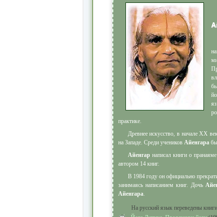
А
на
м
Пр
вл
бы
йо
яз
ро
практике.
Древнее искусство, в начале ХХ ве
на Западе. Среди учеников
Айенгара
бы
Айенгар
написал книги о пранаяме
автором 14 книг.
В 1984 году он официально прекра
занимаясь написанием книг. Дочь
Айе
Айенгара
.
На русский язык переведены книг