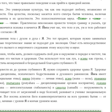
того, что такое правильное поведение и как прийти к праведной жизни.
во. Это универсальная культура, так как она подходит любому, независимо от
ости. Она целостна, поскольку касается всего спектра бытия человека, включая
ненты в их целостности. Это психосоматическая наука. «
Психо
» и «
сома
» —
ма
» — «
тело
». Практически невозможно провести точную границу и указать, где
закончится психика и начнется
Я
.
Йога
учит нас, что тело и ум, ум и тело работают
 согласии с
Я
.
динения тела с духом и духа с
Я
. Это тот предмет, которым нужно заниматься
ько теоретическое знание не подходит для эволюции. Опыт есть непосредственное
его пылкого и энергичного следования этому искусству и науке.
овек, чтобы жить, должен содержать свой дом и окружение в порядке и чистоте, так
няя его чистым и здоровым. Она использует тело как лук, а
асаны
как стрелы, с
ичь неомраченной и безраздельной благодати глубинного Я.
 довести их до уровня глубинного
Я
, нужно сохранять здоровье храма Я. Здоровье
 дисциплины, психического бодрствования и духовного равновесия.
Йога
имеет
циальная этика),
нияма
(niyama — личная этика),
асана
(asana — позы),
пранаяма
ики),
пратьяхара
(pratyahara — дисциплинирование органов восприятия),
дхарана
ana — интеллектуальная стабильность) и
самадхи
(samadhi — погруженность в
чищает тело от загрязнений в виде болезней, развивает в ученике эмоциональную
сие. Все восемь аспектов йоги взаимопереплетаются на всех уровнях бытия — от
, начиная с уровня
Я
и кончая уровнем кожи.