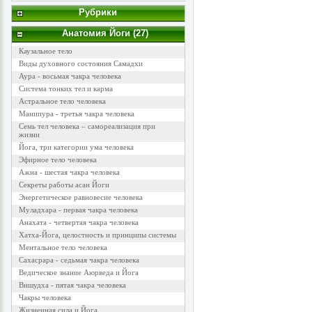
Рубрики
Анатомия Йоги (27)
Каузальное тело
Виды духовного состояния Самадхи
Аура - восьмая чакра человека
Система тонких тел и карма
Астральное тело человека
Манипура - третья чакра человека
Семь тел человека – самореализация при
жизни
Йога, три категории ума человека
Эфирное тело человека
Ажна - шестая чакра человека
Секреты работы асан Йоги
Энергетическое равновесие человека
Муладхара - первая чакра человека
Анахата - четвертая чакра человека
Хатха-Йога, целостность и принципы системы
Ментальное тело человека
Сахасрара - седьмая чакра человека
Ведическое знание Аюрведа и Йога
Вишудха - пятая чакра человека
Чакры человека
Жизненная сила и Йога