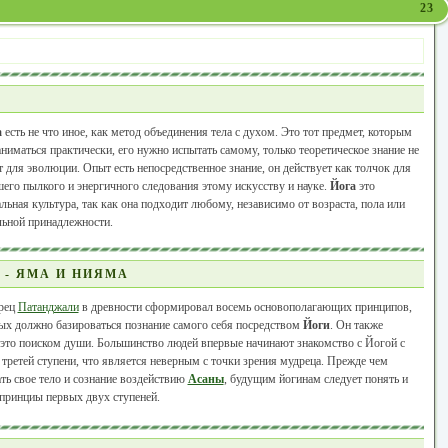
23
а
есть не что иное, как метод объединения тела с духом. Это тот предмет, которым
ниматься практически, его нужно испытать самому, только теоретическое знание не
 для эволюции. Опыт есть непосредственное знание, он действует как толчок для
его пылкого и энергичного следования этому искусству и науке.
Йога
это
льная культура, так как она подходит любому, независимо от возраста, пола или
льной принадлежности.
 - ЯМА И НИЯМА
рец
Патанджали
в древности сформировал восемь основополагающих принципов,
ых должно базироваться познание самого себя посредством
Йоги
. Он также
это поиском души. Большинство людей впервые начинают знакомство с Йогой с
 третей ступени, что является неверным с точки зрения мудреца. Прежде чем
ть свое тело и сознание воздействию
Асаны
, будущим йогинам следует понять и
принциы первых двух ступеней.