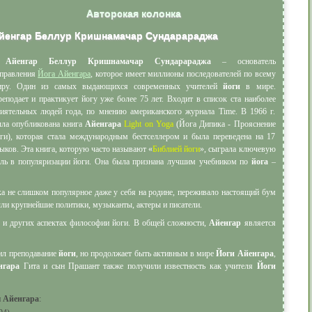
Авторская колонка
йенгар Беллур Кришнамачар Сундарараджа
Айенгар Беллур Кришнамачар Сундарараджа
– основатель
правления
Йога Айенгара
, которое имеет миллионы последователей по всему
иру. Один из самых выдающихся современных учителей
йоги
в мире.
еподает и практикует йогу уже более 75 лет. Входит в список ста наиболее
иятельных людей года, по мнению американского журнала Time. В 1966 г.
ла опубликована книга
Айенгара
Light on Yoga
(Йога Дипика - Прояснение
ги), которая стала международным бестселлером и была переведена на 17
ыков. Эта книга, которую часто называют «
Библией йоги
», сыграла ключевую
ль в популяризации йоги. Она была признана лучшим учебником по
йога
–
ка не слишком популярное даже у себя на родине, переживало настоящий бум
ли крупнейшие политики, музыканты, актеры и писатели.
 и других аспектах философии йоги. В общей сложности,
Айенгар
является
тил преподавание
йоги
, но продолжает быть активным в мире
Йоги Айенгара
,
нгара
Гита и сын Прашант также получили известность как учителя
Йоги
и
Айенгара
: