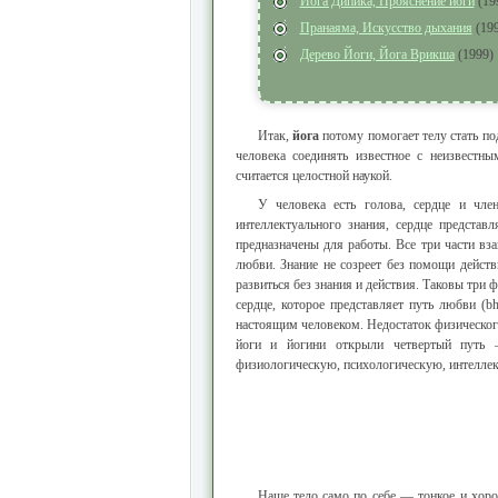
Йога Дипика, Прояснение йоги
(19
Пранаяма, Искусство дыхания
(199
Дерево Йоги, Йога Врикша
(1999)
Итак,
йога
потому помогает телу стать 
человека соединять известное с неизвестн
считается целостной наукой.
У человека есть голова, сердце и чле
интеллектуального знания, сердце представ
предназначены для работы. Все три части в
любви. Знание не созреет без помощи действ
развиться без знания и действия. Таковы три ф
сердце, которое представляет путь любви (bh
настоящим человеком. Недостаток физического
йоги и йогини открыли четвертый путь 
физиологическую, психологическую, интеллек
Наше тело само по себе — тонкое и хоро