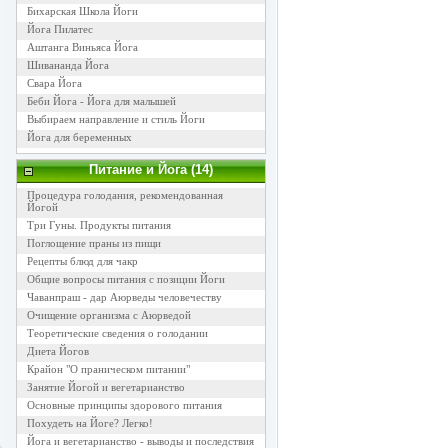
Бихарская Школа Йоги
Йога Пилатес
Аштанга Виньяса Йога
Шивананда Йога
Свара Йога
Беби Йога - Йога для малышей
Выбираем направление и стиль Йоги
Йога для беременных
Питание и Йога (14)
Процедура голодания, рекомендованная
Йогой
Три Гуны. Продукты питания
Поглощение праны из пищи
Рецепты блюд для чакр
Общие вопросы питания с позиции Йоги
Чаванпраш - дар Аюрведы человечеству
Очищение организма с Аюрведой
Теоретические сведения о голодании
Диета Йогов
Крайон "О праническом питании"
Занятие Йогой и вегетарианство
Основные принципы здорового питания
Похудеть на Йоге? Легко!
Йога и вегетарианство - выводы и последствия