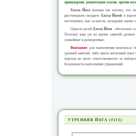
принуждение
,
решительное усилие
,
против вол
Хатха Йога
названа так потому, что он
рассчитывать овладеть
Хатха Йогой
в корот
постепенное, шаг за шагом, овладение самим с
Одна из целей
Хатха Йоги
- обеспечить с
Поэтому ваш ум во время занятий должен б
спокойные и размеренные.
Внимание
: для выполнения комплекса 
уровней занятий, либо иметь месячный опыт
портала не несет ответственности за небла
безопасность выполнения упражнений.
УТРЕННЯЯ ЙОГА (#115)