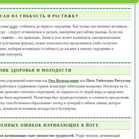
САН НА ГИБКОСТЬ И РАСТЯЖКУ
олняя
асану
, сгибаемся до первого ощущения. Как только оно начинает возникать –
где – следует остановиться и застыть, намеренно расслабляя мышцы. Если оно
 «
таять
» – это правильно. Затем в теле может возникнуть самопроизвольное
 (улучшение формы), нужно позволить ему продолжаться (либо согнуться
льно, выбирая возникшую «слабину») до касания к новому ощущению и
ние повторить.
НИК ЗДОРОВЬЯ И МОЛОДОСТИ
ема упражнений известная как
Око Возрождения
или
Пять Тибетских Ритуалов
,
работана в уединенном горном монастыре тибетскими монахами. Несмотря на то,
ые практики считались секретными, их закрытость от людей мира за пределами
ря была надуманной. Монастырь был труднодоступным, и сложность преодоления
ему способствовала образованию легенд и суеверий о тайном знании, которое
, называли источником молодости и бессмертия.
НЕННЫХ ОШИБОК НАЧИНАЮЩИХ В ЙОГЕ
ля начинающих таит множество трудностей
. Редко человек, начинающий