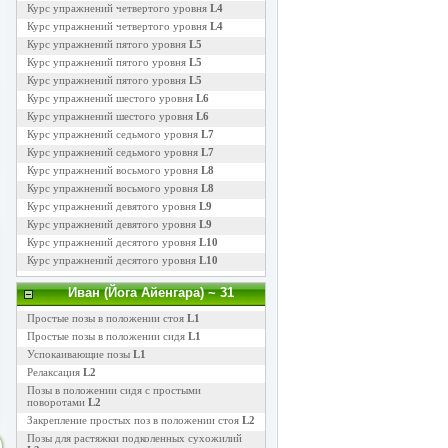
Курс упражнений четвертого уровня
L4
Курс упражнений четвертого уровня
L4
Курс упражнений пятого уровня
L5
Курс упражнений пятого уровня
L5
Курс упражнений пятого уровня
L5
Курс упражнений шестого уровня
L6
Курс упражнений шестого уровня
L6
Курс упражнений седьмого уровня
L7
Курс упражнений седьмого уровня
L7
Курс упражнений восьмого уровня
L8
Курс упражнений восьмого уровня
L8
Курс упражнений девятого уровня
L9
Курс упражнений девятого уровня
L9
Курс упражнений десятого уровня
L10
Курс упражнений десятого уровня
L10
Иван (Йога Айенгара)
~ 31
Простые позы в положении стоя
L1
Простые позы в положении сидя
L1
Успокаивающие позы
L1
Релаксация
L2
Позы в положении сидя с простыми
поворотами
L2
Закрепление простых поз в положении стоя
L2
Позы для растяжки подколенных сухожилий