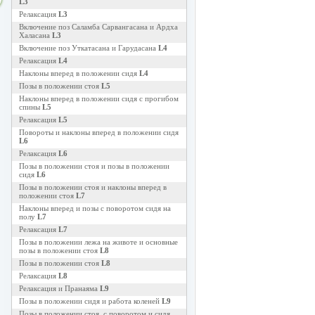
L3
Релаксация
L3
Включение поз Саламба Сарвангасана и Ардха
Халасана
L3
Включение поз Уткатасана и Гарудасана
L4
Релаксация
L4
Наклоны вперед в положении сидя
L4
Позы в положении стоя
L5
Наклоны вперед в положении сидя с прогибом
спины
L5
Релаксация
L5
Повороты и наклоны вперед в положении сидя
L6
Релаксация
L6
Позы в положении стоя и позы в положении
сидя
L6
Позы в положении стоя и наклоны вперед в
положении стоя
L7
Наклоны вперед и позы с поворотом сидя на
полу
L7
Релаксация
L7
Позы в положении лежа на животе и основные
позы в положении стоя
L8
Позы в положении стоя
L8
Релаксация
L8
Релаксация и Пранаяма
L9
Позы в положении сидя и работа коленей
L9
Позы в положении стоя, с поворотом и сидя