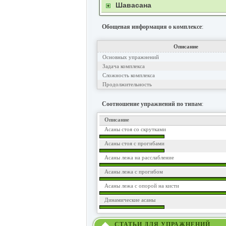
Шавасана
Обощеная информация о комплексе
:
Описание
Основных упражнений
Задача комплекса
Сложность комплекса
Продолжительность
Соотношение упражнений по типам
:
Описание
Асаны стоя со скрутками
Асаны стоя с прогибами
Асаны лежа на расслабление
Асаны лежа с прогибом
Асаны лежа с опорой на кисти
Динамические асаны
СТАТЬИ ДЛЯ УПРАЖНЕНИЙ