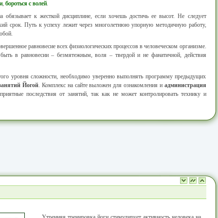
и
,
бороться с волей
.
а обязывает к жесткой дисциплине, если хочешь достичь ее высот. Не следует
кий срок. Путь к успеху лежит через многолетнюю упорную методичную работу,
обой.
овершенное равновесие всех физиологических процессов в человеческом организме.
ыть в равновесии – безмятежным, воля – твердой и не фанатичной, действия
этого уровня сложности, необходимо уверенно выполнять программу предыдущих
занятий Йогой
. Комплекс на сайте выложен для ознакомления и
администрация
гоприятные последствия от занятий, так как не может контролировать технику и
Утренняя тренировка йоги стимулирует активность человека на