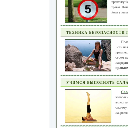
практику й
травм. Поп
йоги у нач
ТЕХНИКА БЕЗОПАСНОСТИ 
Прав
Если чел
практик
своем ак
навредит
праная
УЧИМСЯ ВЫПОЛНЯТЬ САЛА
Сал
которая 
аллергии
систему
напряжен