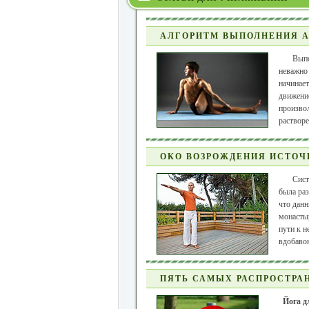
АЛГОРИТМ ВЫПОЛНЕНИЯ А
Вып
неважно 
начинает
движение
произво
растворе
ОКО ВОЗРОЖДЕНИЯ ИСТОЧ
Сист
была раз
что данн
монасты
пути к н
вдобавок
ПЯТЬ САМЫХ РАСПРОСТРА
Йога д