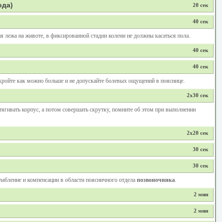
ода)
20 сек
40 сек
 лежа на животе, в фиксированной стадии колени не должны касаться пола.
40 сек
40 сек
скройте как можно больше и не допускайте болевых ощущений в пояснице.
2x30 сек
тягивать корпус, а потом совершать скрутку, помните об этом при выполнении
2x20 сек
30 сек
30 сек
лабление и компенсации в области поясничного отдела
позвоночника
.
2 мин
2 мин