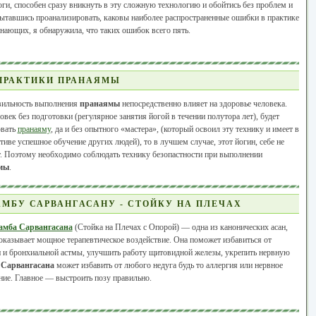
оги, способен сразу вникнуть в эту сложную технологию и обойтись без проблем и
ытавшись проанализировать, каковы наиболее распространенные ошибки в практике
инающих, я обнаружила, что таких ошибок всего пять.
ПРАКТИКИ ПРАНАЯМЫ
ильность выполнения
пранаямы
непосредственно влияет на здоровье человека.
овек без подготовки (регулярное занятия йогой в течении полутора лет), будет
овать
пранаяму
, да и без опытного «мастера», (который освоил эту технику и имеет в
тиве успешное обучение других людей), то в лучшем случае, этот йогин, себе не
. Поэтому необходимо соблюдать технику безопастности при выполнении
мы
.
МБУ САРВАНГАСАНУ - СТОЙКУ НА ПЛЕЧАХ
амба Сарвангасана
(Стойка на Плечах с Опорой) — одна из канонических асан,
оказывает мощное терапевтическое воздействие. Она поможет избавиться от
 и бронхиальной астмы, улучшить работу щитовидной железы, укрепить нервную
.
Сарвангасана
может избавить от любого недуга будь то аллергия или нервное
ие. Главное — выстроить позу правильно.