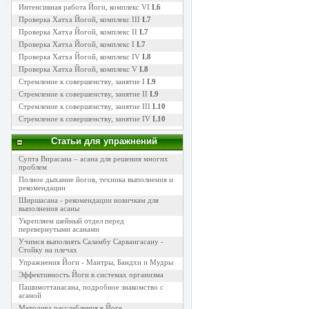
Интенсивная работа Йоги, комплекс VI
L6
Проверка Хатха Йогой, комплекс III
L7
Проверка Хатха Йогой, комплекс II
L7
Проверка Хатха Йогой, комплекс I
L7
Проверка Хатха Йогой, комплекс IV
L8
Проверка Хатха Йогой, комплекс V
L8
Стремление к совершенству, занятие I
L9
Стремление к совершенству, занятие II
L9
Стремление к совершенству, занятие III
L10
Стремление к совершенству, занятие IV
L10
Статьи для упражнений
Супта Вирасана – асана для решения многих
проблем
Полное дыхание йогов, техника выполнения и
рекомендации
Ширшасана - рекомендации новичкам для
выполнения асаны
Укрепляем шейный отдел перед
перевернутыми асанами
Учимся выполнять Саламбу Сарвангасану -
Стойку на плечах
Упражнения Йоги - Мантры, Бандхи и Мудры
Эффективность Йоги в системах организма
Пашимоттанасана, подробное знакомство с
асаной
Методика расслабления в Йоге