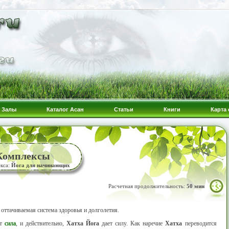
Залы
Каталог Асан
Статьи
Книги
Карта 
 Комплексы
екса:
Йога для начинающих
Расчетная продолжительность:
50 мин
оттачиваемая система здоровья и долголетия.
ит
сила
, и действительно,
Хатха Йога
дает силу. Как наречие
Хатха
переводится