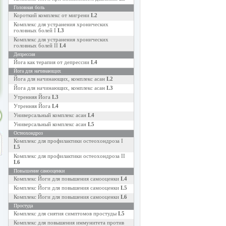
Головная боль
Короткий комплекс от мигрени
L2
Комплекс для устранения хронических
головных болей I
L3
Комплекс для устранения хронических
головных болей II
L4
Депрессия
Йога как терапия от депрессии
L4
Йога для начинающих
Йога для начинающих, комплекс асан
L2
Йога для начинающих, комплекс асан
L3
Утренняя Йога
L3
Утренняя Йога
L4
Универсальный комплекс асан
L4
Универсальный комплекс асан
L5
Остеохондроз
Комплекс для профилактики остеохондроза I
L5
Комплекс для профилактики остеохондроза II
L6
Повышение самооценки
Комплекс Йоги для повышения самооценки
L4
Комплекс Йоги для повышения самооценки
L5
Комплекс Йоги для повышения самооценки
L6
Простуда
Комплекс для снятия симптомов простуды
L5
Комплекс для повышения иммунитета против