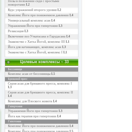
Позы в положении сидя с простыми
поворотами
L2
Курс упражнений второго уровня
L2
Комплекс Йоги при пониженном давлении
L4
Универсальный комплекс асан
L4
Упражнения Йоги при гипертонии
L3
Релаксация
L3
Включение поз Уткатасана и Гарудасана
L4
Знакомство с Хатха Йогой, комплекс III
L1
Йога для начинающих, комплекс асан
L3
Знакомство с Хатха Йогой, комплекс I
L1
Целевые комплексы
~ 33
Бессонница
Комплекс асан от бессонницы
L5
Брюшной пресс
Серия асан для брюшного пресса, комплекс I
L3
Серия асан для брюшного пресса, комплекс II
L4
Комплекс для Плоского живота
L4
Гипертония
Упражнения Йоги при гипертонии
L3
Йога как терапия при гипертонии
L4
Гипотония
Комплекс Йоги при пониженном давлении
L4
Комплекс Йоги при пониженном давлении
L5