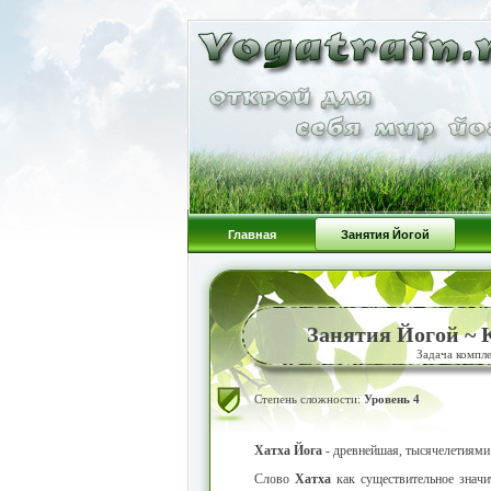
Главная
Занятия Йогой
Занятия Йогой ~
Задача компл
Степень сложности:
Уровень 4
Хатха Йога
- древнейшая, тысячелетиями 
Слово
Хатха
как существительное знач