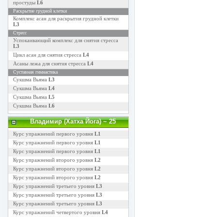
простуды
L6
Раскрытие грудной клетки
Комплекс асан для раскрытия грудной клетки
L3
Стресс
Успокаивающий комплекс для снятия стресса
L3
Цикл асан для снятия стресса
L4
Асаны лежа для снятия стресса
L4
Суставная гимнастика
Сукшма Вьяма
L3
Сукшма Вьяма
L4
Сукшма Вьяма
L5
Сукшма Вьяма
L6
Владимир (Хатха Йога)
~ 25
Курс упражнений первого уровня
L1
Курс упражнений первого уровня
L1
Курс упражнений первого уровня
L1
Курс упражнений второго уровня
L2
Курс упражнений второго уровня
L2
Курс упражнений второго уровня
L2
Курс упражнений третьего уровня
L3
Курс упражнений третьего уровня
L3
Курс упражнений третьего уровня
L3
Курс упражнений четвертого уровня
L4