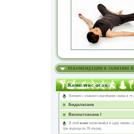
РЕКОМЕНДАЦИИ К ЗАНЯТИЮ 
Комплекс асан
Начните с плавного выгибания спины в ту 
Бидаласана
Васиштхасана I
В этой
асане
вытягивайся в одну линию, с
три подхода по 20 секунд.