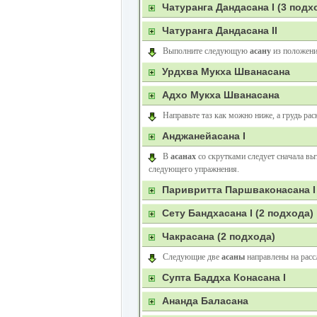
Чатуранга Дандасана I
(3 подх
Чатуранга Дандасана II
Выполните следующую
асану
из положения
Урдхва Мукха Шванасана
Адхо Мукха Шванасана
Направьте таз как можно ниже, а грудь ра
Анджанейасана I
В
асанах
со скрутками следует сначала вы
следующего упражнения.
Паривритта Паршваконасана I
Сету Бандхасана I
(2 подхода)
Чакрасана
(2 подхода)
Следующие две
асаны
направлены на расс
Супта Баддха Конасана I
Ананда Баласана