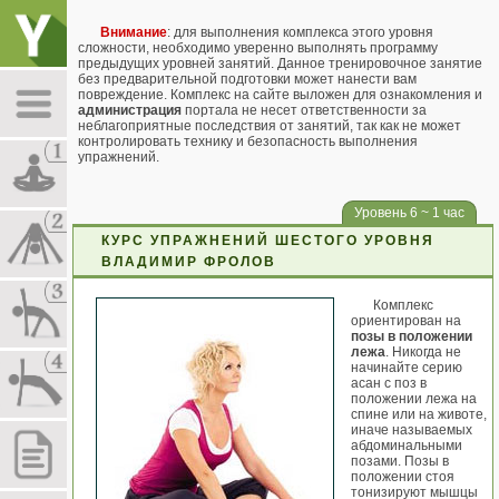
Внимание
: для выполнения комплекса этого уровня
сложности, необходимо уверенно выполнять программу
предыдущих уровней занятий. Данное тренировочное занятие
без предварительной подготовки может нанести вам
повреждение. Комплекс на сайте выложен для ознакомления и
администрация
портала не несет ответственности за
неблагоприятные последствия от занятий, так как не может
контролировать технику и безопасность выполнения
упражнений.
Уровень 6 ~ 1 час
КУРС УПРАЖНЕНИЙ ШЕСТОГО УРОВНЯ
ВЛАДИМИР ФРОЛОВ
Комплекс
ориентирован на
позы в положении
лежа
. Никогда не
начинайте серию
асан с поз в
положении лежа на
спине или на животе,
иначе называемых
абдоминальными
позами. Позы в
положении стоя
тонизируют мышцы