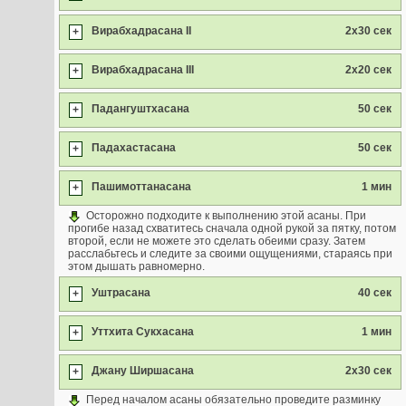
Вирабхадрасана II
2x30 сек
+
Вирабхадрасана III
2x20 сек
+
Падангуштхасана
50 сек
+
Падахастасана
50 сек
+
Пашимоттанасана
1 мин
+
Осторожно подходите к выполнению этой асаны. При
прогибе назад схватитесь сначала одной рукой за пятку, потом
второй, если не можете это сделать обеими сразу. Затем
расслабьтесь и следите за своими ощущениями, стараясь при
этом дышать равномерно.
Уштрасана
40 сек
+
Уттхита Сукхасана
1 мин
+
Джану Ширшасана
2x30 сек
+
Перед началом асаны обязательно проведите разминку