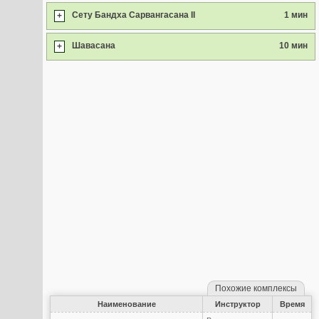
Сету Бандха Сарвангасана II
1 мин
+
Шавасана
10 мин
+
Похожие комплексы
Наименование
Инструктор
Время