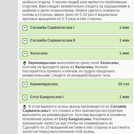
шейного отдела. У многих людей шея является проблемным
отделом, Вам следует внимательно следить за ощущениями в
шейном отделе позвоночника. Можно сделать повороты
головы в стороны, вверх, вниз по 5-10 раз и медленные
круговые вращения по 2-3 раза в обе стороны.
Саламба Сарвангасана I
1 мин
+
Саламба Сарвангасана II
1 мин
+
Халасана
1 мин
+
Карнапидасана
выполняется сразу поле
Халасаны
,
поэтому не выходите сразу из
Халасаны
. Колени
постарайтесь прижать к плечам, но будьте предельно
внимательными, следите за реакцией Вашего тела.
Карнапидасана
20 сек
+
Сету Бандхасана I
1 мин
+
В этом варианте асаны выход производится из
Саламба
Сарвангасаны I
, это сложно и без присмотра инструктора
выполнять не рекомендуется, поэтому выходите в основное
положение асаны из
Сету Бандхасаны
. Разомните
хорошенько запястья рук, чтобы не травмировать их.
Сделайте по 10 вращений кистями в обе стороны и растяните
запястья перед выполнением этой асаны.