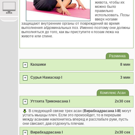
живота, чтобы их
можно было
правильно
использовать. Позы
вверх ногами
защищают внутренние органы от повреждений во время
выполнения абдоминальных поз. Именно поэтому они должны
выполняться до того, как вы приступите к позам лежа на
животе или спине.
Разминка
Каошики
8 мин
+
Сурья Намаскар I
3 мин
+
Комплекс Асан
Уттхита Триконасана I
2x30 сек
+
В следующей связке трех асан (
Вирабхадрасана I-III
) могут
устать мышцы плеч. Если это произойдет, то в перерыве
между асанами наклонитесь вперед и расслабьте руки, пусть
они свисают, дав отдохнуть плечам.
Вирабхадрасана I
2x30 сек
+