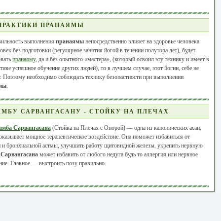
ПРАКТИКИ ПРАНАЯМЫ
ильность выполнения
пранаямы
непосредственно влияет на здоровье человека.
овек без подготовки (регулярное занятия йогой в течении полутора лет), будет
овать
пранаяму
, да и без опытного «мастера», (который освоил эту технику и имеет в
тиве успешное обучение других людей), то в лучшем случае, этот йогин, себе не
. Поэтому необходимо соблюдать технику безопастности при выполнении
мы
.
МБУ САРВАНГАСАНУ - СТОЙКУ НА ПЛЕЧАХ
амба Сарвангасана
(Стойка на Плечах с Опорой) — одна из канонических асан,
оказывает мощное терапевтическое воздействие. Она поможет избавиться от
 и бронхиальной астмы, улучшить работу щитовидной железы, укрепить нервную
.
Сарвангасана
может избавить от любого недуга будь то аллергия или нервное
ие. Главное — выстроить позу правильно.