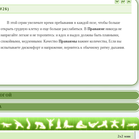
#26)
В этой серии увеличьте время пребывания в каждой позе, чтобы больше
открыть грудную клетку и еще больше расслабиться. В
Пранаяме
никогда не
напрягайте легкие и не торопитесь: и вдох и выдох должны быть плавными,
спокойными, медленными. Качество
Пранаямы
важнее количества, Если вы
испытываете дискомфорт и напряжение, вернитесь к обычному ритму дыхания.
ЙОГОЙ
А
2x2 мин