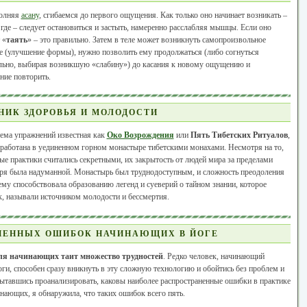
олняя
асану
, сгибаемся до первого ощущения. Как только оно начинает возникать –
где – следует остановиться и застыть, намеренно расслабляя мышцы. Если оно
 «
таять
» – это правильно. Затем в теле может возникнуть самопроизвольное
 (улучшение формы), нужно позволить ему продолжаться (либо согнуться
льно, выбирая возникшую «слабину») до касания к новому ощущению и
ние повторить.
НИК ЗДОРОВЬЯ И МОЛОДОСТИ
ема упражнений известная как
Око Возрождения
или
Пять Тибетских Ритуалов
,
работана в уединенном горном монастыре тибетскими монахами. Несмотря на то,
ые практики считались секретными, их закрытость от людей мира за пределами
ря была надуманной. Монастырь был труднодоступным, и сложность преодоления
ему способствовала образованию легенд и суеверий о тайном знании, которое
, называли источником молодости и бессмертия.
НЕННЫХ ОШИБОК НАЧИНАЮЩИХ В ЙОГЕ
ля начинающих таит множество трудностей
. Редко человек, начинающий
оги, способен сразу вникнуть в эту сложную технологию и обойтись без проблем и
ытавшись проанализировать, каковы наиболее распространенные ошибки в практике
инающих, я обнаружила, что таких ошибок всего пять.