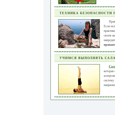
ТЕХНИКА БЕЗОПАСНОСТИ 
Прав
Если чел
практик
своем ак
навредит
праная
УЧИМСЯ ВЫПОЛНЯТЬ САЛА
Сал
которая 
аллергии
систему
напряжен