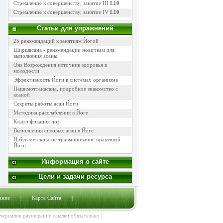
Стремление к совершенству, занятие III
L10
Стремление к совершенству, занятие IV
L10
Статьи для упражнений
25 рекомендаций к занятиям Йогой
Ширшасана - рекомендации новичкам для
выполнения асаны
Око Возрождения источник здоровья и
молодости
Эффективность Йоги в системах организма
Пашимоттанасана, подробное знакомство с
асаной
Секреты работы асан Йоги
Методика расслабления в Йоге
Классификация поз
Выполнения силовых асан в Йоге
Избегаем скрытое травмирование практикой
Йоги
Информация о сайте
Цели и задачи ресурса
ание
|
Карта Сайта
|
атериалов размещение ссылки обязательно |