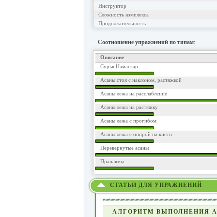
Инструктор
Сложность комплекса
Продолжительность
Соотношение упражнений по типам
:
Описание
Сурья Намаскар
Асаны стоя с наклоном, растяжкой
Асаны лежа на расслабление
Асаны лежа на растяжку
Асаны лежа с прогибом
Асаны лежа с опорой на кисти
Перевернутые асаны
Пранаямы
СТАТЬИ ДЛЯ УПРАЖНЕНИЙ
АЛГОРИТМ ВЫПОЛНЕНИЯ А