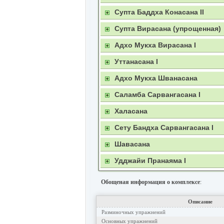
Супта Баддха Конасана II
Супта Вирасана (упрощенная)
Адхо Мукха Вирасана I
Уттанасана I
Адхо Мукха Шванасана
Саламба Сарвангасана I
Халасана
Сету Бандха Сарвангасана I
Шавасана
Удджайи Пранаяма I
Обощеная информация о комплексе
:
Описание
Разминочных упражнений
Основных упражнений