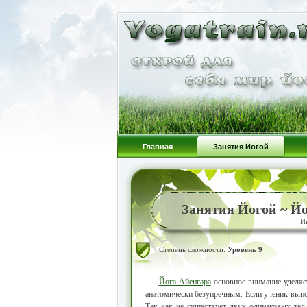
Главная
Занятия Йогой
Занятия Йогой ~ Й
И
Степень сложности:
Уровень 9
Йога Айенгара
основное внимание уделяе
анатомически безупречным. Если ученик выпо
Так как не существует двух одинаковых тел