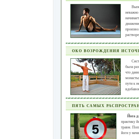
Вып
неважно 
начинает
движение
произво
растворе
ОКО ВОЗРОЖДЕНИЯ ИСТОЧ
Сист
была раз
что данн
монасты
пути к н
вдобавок
ПЯТЬ САМЫХ РАСПРОСТРА
Йога д
практику й
травм. Поп
йоги у нач