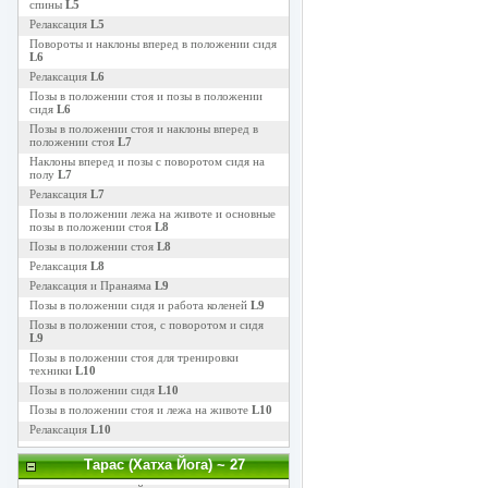
спины
L5
Релаксация
L5
Повороты и наклоны вперед в положении сидя
L6
Релаксация
L6
Позы в положении стоя и позы в положении
сидя
L6
Позы в положении стоя и наклоны вперед в
положении стоя
L7
Наклоны вперед и позы с поворотом сидя на
полу
L7
Релаксация
L7
Позы в положении лежа на животе и основные
позы в положении стоя
L8
Позы в положении стоя
L8
Релаксация
L8
Релаксация и Пранаяма
L9
Позы в положении сидя и работа коленей
L9
Позы в положении стоя, с поворотом и сидя
L9
Позы в положении стоя для тренировки
техники
L10
Позы в положении сидя
L10
Позы в положении стоя и лежа на животе
L10
Релаксация
L10
Тарас (Хатха Йога)
~ 27