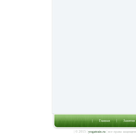
|
Главная
|
Занятия
| © 2015 |
yogatrain.ru
| все права защищен