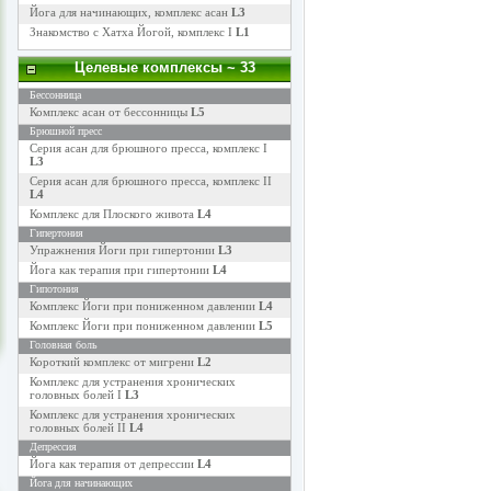
Йога для начинающих, комплекс асан
L3
Знакомство с Хатха Йогой, комплекс I
L1
Целевые комплексы
~ 33
Бессонница
Комплекс асан от бессонницы
L5
Брюшной пресс
Серия асан для брюшного пресса, комплекс I
L3
Серия асан для брюшного пресса, комплекс II
L4
Комплекс для Плоского живота
L4
Гипертония
Упражнения Йоги при гипертонии
L3
Йога как терапия при гипертонии
L4
Гипотония
Комплекс Йоги при пониженном давлении
L4
Комплекс Йоги при пониженном давлении
L5
Головная боль
Короткий комплекс от мигрени
L2
Комплекс для устранения хронических
головных болей I
L3
Комплекс для устранения хронических
головных болей II
L4
Депрессия
Йога как терапия от депрессии
L4
Йога для начинающих