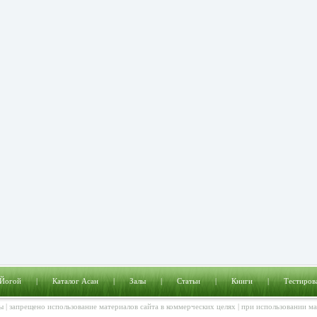
 Йогой
|
Каталог Асан
|
Залы
|
Статьи
|
Книги
|
Тестиров
ы | запрещено использование материалов сайта в коммерческих целях | при использовании м