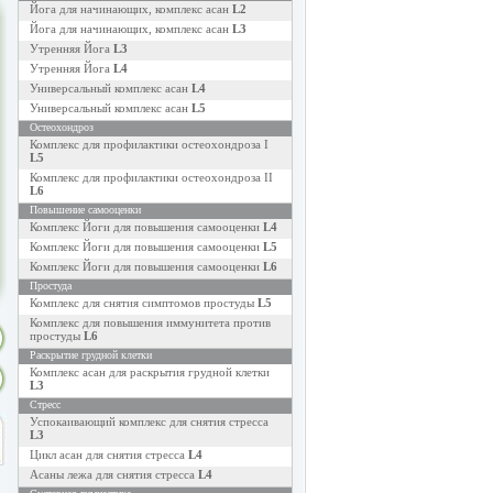
Йога для начинающих, комплекс асан
L2
Йога для начинающих, комплекс асан
L3
Утренняя Йога
L3
Утренняя Йога
L4
Универсальный комплекс асан
L4
Универсальный комплекс асан
L5
Остеохондроз
Комплекс для профилактики остеохондроза I
L5
Комплекс для профилактики остеохондроза II
L6
Повышение самооценки
Комплекс Йоги для повышения самооценки
L4
Комплекс Йоги для повышения самооценки
L5
Комплекс Йоги для повышения самооценки
L6
Простуда
Комплекс для снятия симптомов простуды
L5
Комплекс для повышения иммунитета против
простуды
L6
Раскрытие грудной клетки
Комплекс асан для раскрытия грудной клетки
L3
Стресс
Успокаивающий комплекс для снятия стресса
L3
Цикл асан для снятия стресса
L4
Асаны лежа для снятия стресса
L4