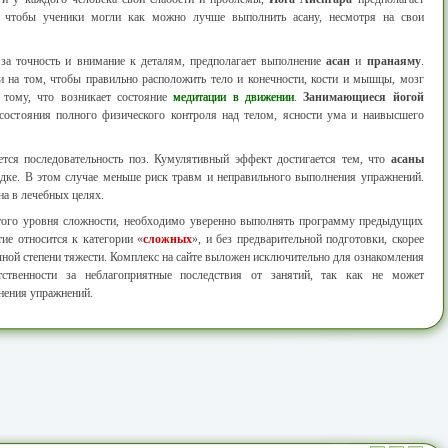
й, чтобы ученики могли как можно лучше выполнить асану, несмотря на свои
 за точность и внимание к деталям, предполагает выполнение
асан
и
пранаяму
.
и на том, чтобы правильно расположить тело и конечности, кости и мышцы, мозг
 тому, что возникает состояние
медитации в движении
.
Занимающиеся йогой
 состояния полного физического контроля над телом, ясности ума и наивысшего
тся последовательность поз. Кумулятивный эффект достигается тем, что
асаны
ядке. В этом случае меньше риск травм и неправильного выполнения упражнений.
а в лечебных целях.
этого уровня сложности, необходимо уверенно выполнять программу предыдущих
тие относится к категории «
сложных
», и без предварительной подготовки, скорее
чной степени тяжести. Комплекс на сайте выложен исключительно для ознакомления
ственности за неблагоприятные последствия от занятий, так как не может
нения упражнений.