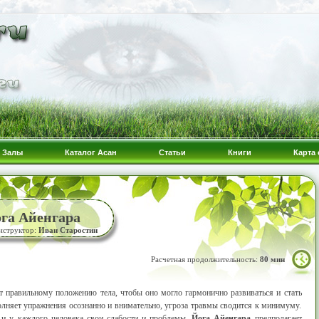
Залы
Каталог Асан
Статьи
Книги
Карта 
ога Айенгара
нструктор:
Иван Старостин
Расчетная продолжительность:
80 мин
т правильному положению тела, чтобы оно могло гармонично развиваться и стать
лняет упражнения осознанно и внимательно, угроза травмы сводится к минимуму.
 и у каждого человека свои слабости и проблемы,
Йога Айенгара
предполагает