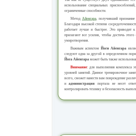
использование специальных приспособлени
ограниченные способности.
Метод
Айенгара
, получивший признание
Благодаря высокой степени сосредоточенност
работает лучше и быстрее. Это приводит к
прилагают все усилия, чтобы достичь этого
умиротворения.
Важным аспектом
Йоги Айенгара
являе
следуют одна за другой в определенном пор
Йога Айенгара
может быть также использован
Внимание
: для выполнения комплекса 
уровней занятий. Данное тренировочное заня
всего, сможет нанести вам повреждение разли
и
администрация
портала не несет ответ
контролировать технику и безопасность выпол