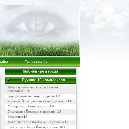
сайта
Тестирование
Мобильная версия
Лучшие 10 комплексов
Позы в положении сидя с простыми
поворотами
L2
Курс упражнений второго уровня
L2
Комплекс Йоги при пониженном давлении
L4
Универсальный комплекс асан
L4
Упражнения Йоги при гипертонии
L3
Релаксация
L3
Включение поз Уткатасана и Гарудасана
L4
Знакомство с Хатха Йогой, комплекс III
L1