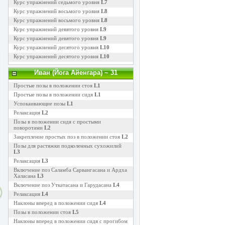
Курс упражнений седьмого уровня
L7
Курс упражнений восьмого уровня
L8
Курс упражнений восьмого уровня
L8
Курс упражнений девятого уровня
L9
Курс упражнений девятого уровня
L9
Курс упражнений десятого уровня
L10
Курс упражнений десятого уровня
L10
Иван (Йога Айенгара)
~ 31
Простые позы в положении стоя
L1
Простые позы в положении сидя
L1
Успокаивающие позы
L1
Релаксация
L2
Позы в положении сидя с простыми
поворотами
L2
Закрепление простых поз в положении стоя
L2
Позы для растяжки подколенных сухожилий
L3
Релаксация
L3
Включение поз Саламба Сарвангасана и Ардха
Халасана
L3
Включение поз Уткатасана и Гарудасана
L4
Релаксация
L4
Наклоны вперед в положении сидя
L4
Позы в положении стоя
L5
Наклоны вперед в положении сидя с прогибом