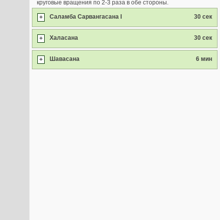
круговые вращения по 2-3 раза в обе стороны.
Саламба Сарвангасана I
30 сек
+
Халасана
30 сек
+
Шавасана
6 мин
+