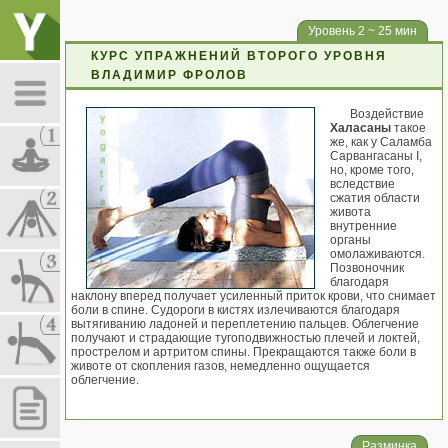
Уровень 2 ~ 25 мин
КУРС УПРАЖНЕНИЙ ВТОРОГО УРОВНЯ
ВЛАДИМИР ФРОЛОВ
Воздействие
Халасаны
такое
же, как у Саламба
Сарвангасаны I,
но, кроме того,
вследствие
сжатия области
живота
внутренние
органы
омолаживаются.
Позвоночник
благодаря
наклону вперед получает усиленный приток крови, что снимает
боли в спине. Судороги в кистях излечиваются благодаря
вытягиванию ладоней и переплетению пальцев. Облегчение
получают и страдающие тугоподвижностью плечей и локтей,
прострелом и артритом спины. Прекращаются также боли в
животе от скопления газов, немедленно ощущается
облегчение.
Разминка