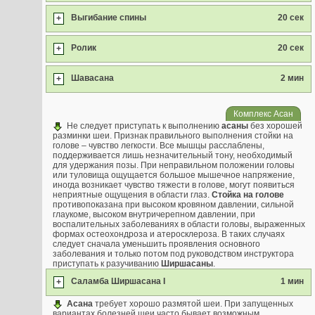
Выгибание спины
20 сек
+
Ролик
20 сек
+
Шавасана
2 мин
+
Комплекс Асан
Не следует приступать к выполнению
асаны
без хорошей
разминки шеи. Признак правильного выполнения стойки на
голове – чувство легкости. Все мышцы расслаблены,
поддерживается лишь незначительный тону, необходимый
для удержания позы. При неправильном положении головы
или туловища ощущается большое мышечное напряжение,
иногда возникает чувство тяжести в голове, могут появиться
неприятные ощущения в области глаз.
Стойка на голове
противопоказана при высоком кровяном давлении, сильной
глаукоме, высоком внутричерепном давлении, при
воспалительных заболеваниях в области головы, выраженных
формах остеохондроза и атеросклероза. В таких случаях
следует сначала уменьшить проявления основного
заболевания и только потом под руководством инструктора
приступать к разучиванию
Ширшасаны
.
Саламба Ширшасана I
1 мин
+
Асана
требует хорошо размятой шеи. При запущенных
вариантах болезней шеи часто бывает возможным