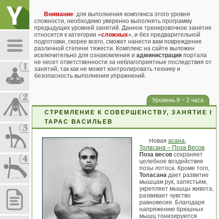
Внимание
: для выполнения комплекса этого уровня
сложности, необходимо уверенно выполнять программу
предыдущих уровней занятий. Данное тренировочное занятие
относится к категории «
сложных
», и без предварительной
подготовки, скорее всего, сможет нанести вам повреждение
различной степени тяжести. Комплекс на сайте выложен
исключительно для ознакомления и
администрация
портала
не несет ответственности за неблагоприятные последствия от
занятий, так как не может контролировать технику и
безопасность выполнения упражнений.
Уровень 9 ~ 2 часа
СТРЕМЛЕНИЕ К СОВЕРШЕНСТВУ, ЗАНЯТИЕ I
ТАРАС ВАСИЛЬЕВ
Новая
асана
,
Толасана – Поза Весов
.
Поза весов
сохраняет
целебное воздействие
позы лотоса. Кроме того,
Толасана
дает развитие
мышцам рук, запястьям,
укрепляет мышцы живота,
развивает чувство
равновесия. Благодаря
напряжению брюшных
мышц тонизируются