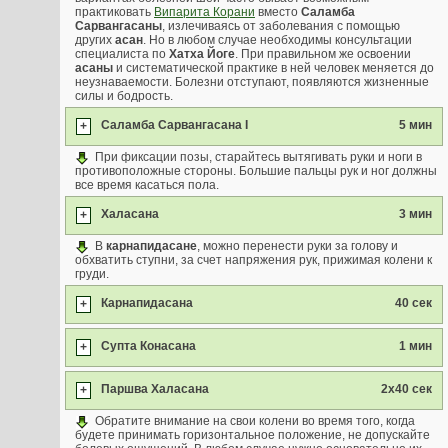
практиковать
Випарита Корани
вместо
Саламба
Сарвангасаны
, излечиваясь от заболевания с помощью
других
асан
. Но в любом случае необходимы консультации
специалиста по
Хатха Йоге
. При правильном же освоении
асаны
и систематической практике в ней человек меняется до
неузнаваемости. Болезни отступают, появляются жизненные
силы и бодрость.
Саламба Сарвангасана I
5 мин
+
При фиксации позы, старайтесь вытягивать руки и ноги в
противоположные стороны. Большие пальцы рук и ног должны
все время касаться пола.
Халасана
3 мин
+
В
карнапидасане
, можно перенести руки за голову и
обхватить ступни, за счет напряжения рук, прижимая колени к
груди.
Карнапидасана
40 сек
+
Супта Конасана
1 мин
+
Паршва Халасана
2х40 сек
+
Обратите внимание на свои колени во время того, когда
будете принимать горизонтальное положение, не допускайте