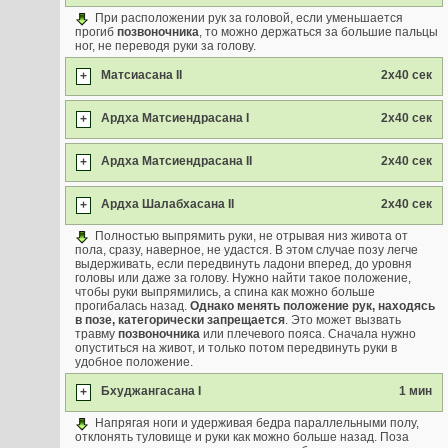
При расположении рук за головой, если уменьшается
прогиб
позвоночника
, то можно держаться за большие пальцы
ног, не переводя руки за голову.
Матсиасана II
2х40 сек
+
Ардха Матсиендрасана I
2х40 сек
+
Ардха Матсиендрасана II
2х40 сек
+
Ардха Шалабхасана II
2х40 сек
+
Полностью выпрямить руки, не отрывая низ живота от
пола, сразу, наверное, не удастся. В этом случае позу легче
выдерживать, если передвинуть ладони вперед, до уровня
головы или даже за голову. Нужно найти такое положение,
чтобы руки выпрямились, а спина как можно больше
прогибалась назад.
Однако менять положение рук, находясь
в позе, категорически запрещается
. Это может вызвать
травму
позвоночника
или плечевого пояса. Сначала нужно
опуститься на живот, и только потом передвинуть руки в
удобное положение.
Бхуджангасана I
1 мин
+
Напрягая ноги и удерживая бедра параллельными полу,
отклонять туловище и руки как можно больше назад. Поза