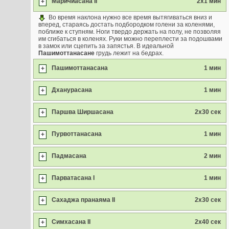
Маричиасана II
2х1 мин
+
Во время наклона нужно все время вытягиваться вниз и
вперед, стараясь достать подбородком голени за коленями,
поближе к ступням. Ноги твердо держать на полу, не позволяя
им сгибаться в коленях. Руки можно переплести за подошвами
в замок или сцепить за запястья. В идеальной
Пашимоттанасане
грудь лежит на бедрах.
Пашимоттанасана
1 мин
+
Дханурасана
1 мин
+
Паршва Ширшасана
2x30 сек
+
Пурвоттанасана
1 мин
+
Падмасана
2 мин
+
Парватасана I
1 мин
+
Сахаджа пранаяма II
2x30 сек
+
Симхасана II
2x40 сек
+