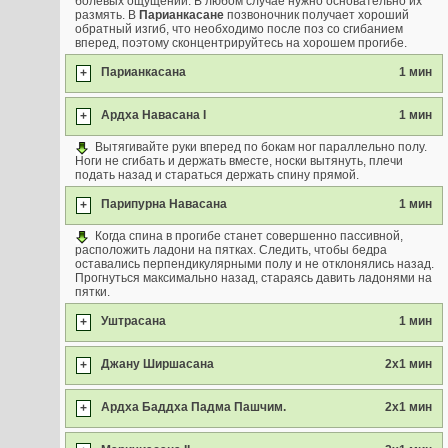
болевых ощущений. В любом случае нужно основательно их
размять. В
Парианкасане
позвоночник получает хороший
обратный изгиб, что необходимо после поз со сгибанием
вперед, поэтому сконцентрируйтесь на хорошем прогибе.
Парианкасана
1 мин
+
Ардха Навасана I
1 мин
+
Вытягивайте руки вперед по бокам ног параллельно полу.
Ноги не сгибать и держать вместе, носки вытянуть, плечи
подать назад и стараться держать спину прямой.
Парипурна Навасана
1 мин
+
Когда спина в прогибе станет совершенно пассивной,
расположить ладони на пятках. Следить, чтобы бедра
оставались перпендикулярными полу и не отклонялись назад.
Прогнуться максимально назад, стараясь давить ладонями на
пятки.
Уштрасана
1 мин
+
Джану Ширшасана
2х1 мин
+
Ардха Баддха Падма Пашчим.
2х1 мин
+