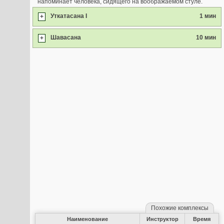
напоминает человека, сидящего на воображаемом стуле.
Уткатасана I
1 мин
+
Шавасана
10 мин
+
Похожие комплексы
Наименование
Инструктор
Время