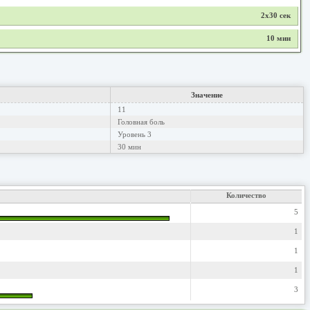
2х30 сек
10 мин
Значение
11
Головная боль
Уровень 3
30 мин
Количество
5
1
1
1
3