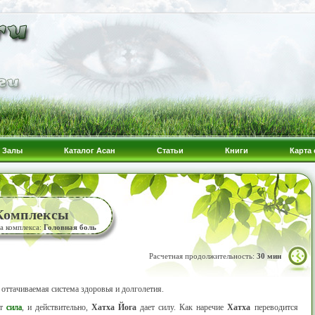
Залы
Каталог Асан
Статьи
Книги
Карта 
 Комплексы
а комплекса:
Головная боль
Расчетная продолжительность:
30 мин
оттачиваемая система здоровья и долголетия.
ит
сила
, и действительно,
Хатха Йога
дает силу. Как наречие
Хатха
переводится