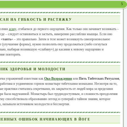
5
САН НА ГИБКОСТЬ И РАСТЯЖКУ
олняя
асану
, сгибаемся до первого ощущения. Как только оно начинает возникать –
где – следует остановиться и застыть, намеренно расслабляя мышцы. Если оно
 «
таять
» – это правильно. Затем в теле может возникнуть самопроизвольное
 (улучшение формы), нужно позволить ему продолжаться (либо согнуться
льно, выбирая возникшую «слабину») до касания к новому ощущению и
ние повторить.
НИК ЗДОРОВЬЯ И МОЛОДОСТИ
ема упражнений известная как
Око Возрождения
или
Пять Тибетских Ритуалов
,
работана в уединенном горном монастыре тибетскими монахами. Несмотря на то,
ые практики считались секретными, их закрытость от людей мира за пределами
ря была надуманной. Монастырь был труднодоступным, и сложность преодоления
ему способствовала образованию легенд и суеверий о тайном знании, которое
, называли источником молодости и бессмертия.
НЕННЫХ ОШИБОК НАЧИНАЮЩИХ В ЙОГЕ