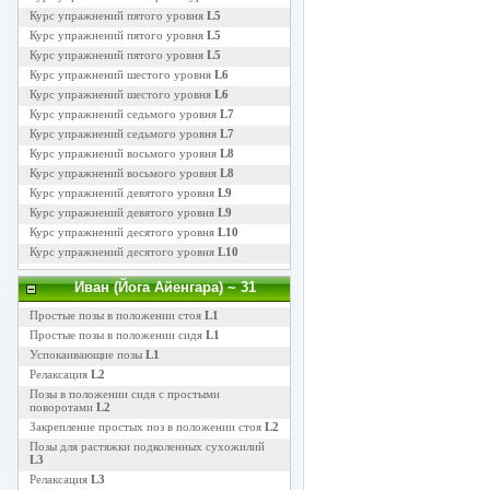
Курс упражнений пятого уровня
L5
Курс упражнений пятого уровня
L5
Курс упражнений пятого уровня
L5
Курс упражнений шестого уровня
L6
Курс упражнений шестого уровня
L6
Курс упражнений седьмого уровня
L7
Курс упражнений седьмого уровня
L7
Курс упражнений восьмого уровня
L8
Курс упражнений восьмого уровня
L8
Курс упражнений девятого уровня
L9
Курс упражнений девятого уровня
L9
Курс упражнений десятого уровня
L10
Курс упражнений десятого уровня
L10
Иван (Йога Айенгара)
~ 31
Простые позы в положении стоя
L1
Простые позы в положении сидя
L1
Успокаивающие позы
L1
Релаксация
L2
Позы в положении сидя с простыми
поворотами
L2
Закрепление простых поз в положении стоя
L2
Позы для растяжки подколенных сухожилий
L3
Релаксация
L3