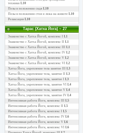
техники
L10
Позы в положении сидя
L10
Позы в положении стоя и лежа на животе
L10
Релаксация
L10
Тарас (Хатха Йога)
~ 27
Знакомство с Хатха Йогой, комплекс I
L1
Знакомство с Хатха Йогой, комплекс II
L1
Знакомство с Хатха Йогой, комплекс III
L1
Знакомство с Хатха Йогой, комплекс IV
L2
Знакомство с Хатха Йогой, комплекс V
L2
Знакомство с Хатха Йогой, комплекс VI
L2
Хатха Йога, укрепление тела занятие III
L3
Хатха Йога, укрепление тела, занятие II
L3
Хатха Йога, укрепление тела, занятие I
L3
Хатха Йога, укрепление тела, занятие VI
L4
Хатха Йога, укрепление тела, занятие V
L4
Хатха Йога, укрепление тела, занятие IV
L4
Интенсивная работа Йоги, комплекс III
L5
Интенсивная работа Йоги, комплекс II
L5
Интенсивная работа Йоги, комплекс I
L5
Интенсивная работа Йоги, комплекс IV
L6
Интенсивная работа Йоги, комплекс V
L6
Интенсивная работа Йоги, комплекс VI
L6
Проверка Хатха Йогой, комплекс III
L7