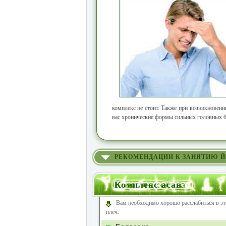
комплекс не стоит. Также при возникновени
вас хронические формы сильных головных бо
РЕКОМЕНДАЦИИ К ЗАНЯТИЮ 
Комплекс асан
Вам необходимо хорошо расслабиться в эт
плеч.