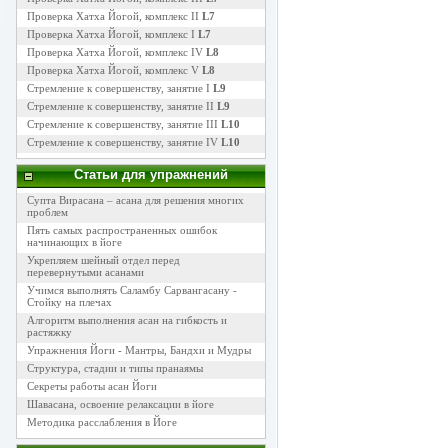
Проверка Хатха Йогой, комплекс II
L7
Проверка Хатха Йогой, комплекс I
L7
Проверка Хатха Йогой, комплекс IV
L8
Проверка Хатха Йогой, комплекс V
L8
Стремление к совершенству, занятие I
L9
Стремление к совершенству, занятие II
L9
Стремление к совершенству, занятие III
L10
Стремление к совершенству, занятие IV
L10
Статьи для упражнений
Супта Вирасана – асана для решения многих
проблем
Пять самых распространенных ошибок
начинающих в йоге
Укрепляем шейный отдел перед
перевернутыми асанами
Учимся выполнять Саламбу Сарвангасану -
Стойку на плечах
Алгоритм выполнения асан на гибкость и
растяжку
Упражнения Йоги - Мантры, Бандхи и Мудры
Структура, стадии и типы пранаямы
Секреты работы асан Йоги
Шавасана, освоение релаксации в йоге
Методика расслабления в Йоге