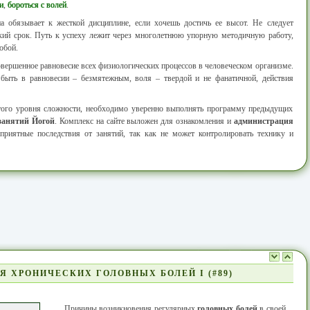
и
,
бороться с волей
.
а обязывает к жесткой дисциплине, если хочешь достичь ее высот. Не следует
кий срок. Путь к успеху лежит через многолетнюю упорную методичную работу,
обой.
овершенное равновесие всех физиологических процессов в человеческом организме.
ыть в равновесии – безмятежным, воля – твердой и не фанатичной, действия
этого уровня сложности, необходимо уверенно выполнять программу предыдущих
занятий Йогой
. Комплекс на сайте выложен для ознакомления и
администрация
гоприятные последствия от занятий, так как не может контролировать технику и
 ХРОНИЧЕСКИХ ГОЛОВНЫХ БОЛЕЙ I (#89)
Причины возникновения регулярных
головных болей
в своей