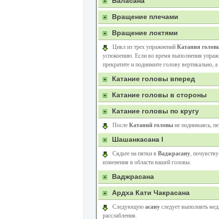
Баласана
Вращение плечами
Вращение локтями
Цикл из трех упражнений
Катания голов
успокоению. Если во время выполнения упражн
прекратите и поднимите голову вертикально, а
Катание головы вперед
Катание головы в стороны
Катание головы по кругу
После
Катаний головы
не поднимаясь, п
Шашанкасана I
Сядьте на пятки в
Ваджрасану
, почувств
изменения в области вашей головы.
Ваджрасана
Ардха Кати Чакрасана
Следующую
асану
следует выполнять мед
расслабления.