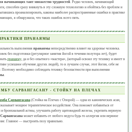
ля начинающих таит множество трудностей
. Редко человек, начинающий
оги, способен сразу вникнуть в эту сложную технологию и обойтись без проблем и
ытавшись проанализировать, каковы наиболее распространенные ошибки в практике
инающих, я обнаружила, что таких ошибок всего пять.
ПРАКТИКИ ПРАНАЯМЫ
ильность выполнения
пранаямы
непосредственно влияет на здоровье человека.
овек без подготовки (регулярное занятия йогой в течении полутора лет), будет
овать
пранаяму
, да и без опытного «мастера», (который освоил эту технику и имеет в
тиве успешное обучение других людей), то в лучшем случае, этот йогин, себе не
. Поэтому необходимо соблюдать технику безопастности при выполнении
мы
.
МБУ САРВАНГАСАНУ - СТОЙКУ НА ПЛЕЧАХ
амба Сарвангасана
(Стойка на Плечах с Опорой) — одна из канонических асан,
оказывает мощное терапевтическое воздействие. Она поможет избавиться от
 и бронхиальной астмы, улучшить работу щитовидной железы, укрепить нервную
.
Сарвангасана
может избавить от любого недуга будь то аллергия или нервное
ие. Главное — выстроить позу правильно.