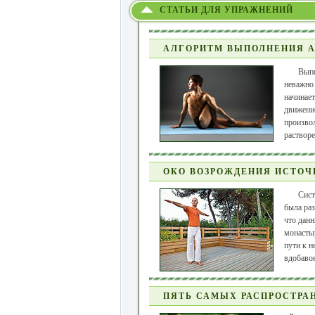
СТАТЬИ ДЛЯ УПРАЖНЕНИЙ
АЛГОРИТМ ВЫПОЛНЕНИЯ А
Вып
неважно 
начинает
движение
произво
растворе
ОКО ВОЗРОЖДЕНИЯ ИСТОЧ
Сист
была раз
что данн
монасты
пути к н
вдобавок
ПЯТЬ САМЫХ РАСПРОСТРА