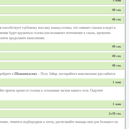
3 мин
40 сек
40 сек
ы
способствует глубокому массажу мышц головы, что снимает спазмы и ведет к
ения будет кружиться голова или возникнет потемнение в глазах, временно
 затем продолжите выполнение.
40 сек
40 сек
40 сек
ерейдите в
Шашанкасану
– Позу Зайца, постарайтесь максимально расслабится.
1 мин
уйте приток крови от головы к остальным частям вашего тела. Ощутите
1 мин
2х30 сек
ленно, тянитесь подбородком к плечу, растягивайте мышцы шеи для большего их