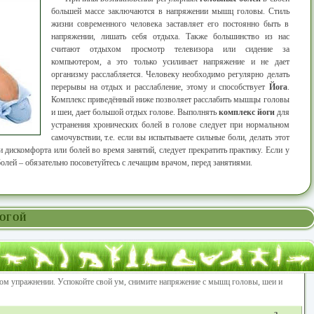
большей массе заключаются в напряжении мышц головы. Стиль
жизни современного человека заставляет его постоянно быть в
напряжении, лишать себя отдыха. Также большинство из нас
считают отдыхом просмотр телевизора или сидение за
компьютером, а это только усиливает напряжение и не дает
организму расслабляется. Человеку необходимо регулярно делать
перерывы на отдых и расслабление, этому и способствует
Йога
.
Комплекс приведённый ниже позволяет расслабить мышцы головы
и шеи, дает большой отдых голове. Выполнять
комплекс йоги
для
устранения хронических болей в голове следует при нормальном
самочувствии, т.е. если вы испытываете сильные боли, делать этот
и дискомфорта или болей во время занятий, следует прекратить практику. Если у
лей – обязательно посоветуйтесь с лечащим врачом, перед занятиями.
ЙОГОЙ
ом упражнении. Успокойте свой ум, снимите напряжение с мышц головы, шеи и