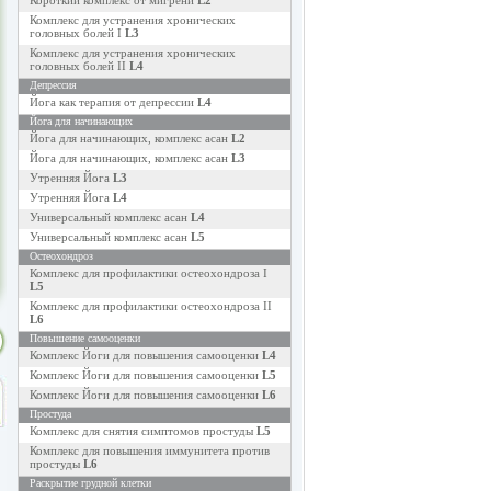
Короткий комплекс от мигрени
L2
Комплекс для устранения хронических
головных болей I
L3
Комплекс для устранения хронических
головных болей II
L4
Депрессия
Йога как терапия от депрессии
L4
Йога для начинающих
Йога для начинающих, комплекс асан
L2
Йога для начинающих, комплекс асан
L3
Утренняя Йога
L3
Утренняя Йога
L4
Универсальный комплекс асан
L4
Универсальный комплекс асан
L5
Остеохондроз
Комплекс для профилактики остеохондроза I
L5
Комплекс для профилактики остеохондроза II
L6
Повышение самооценки
Комплекс Йоги для повышения самооценки
L4
Комплекс Йоги для повышения самооценки
L5
Комплекс Йоги для повышения самооценки
L6
Простуда
Комплекс для снятия симптомов простуды
L5
Комплекс для повышения иммунитета против
простуды
L6
Раскрытие грудной клетки