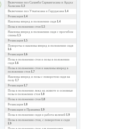
Включение поз Саламба Сарвангасана и Ардха
Халасана
L3
Включение поз Уткатасана и Гарудасана
L4
Релаксация
L4
Наклоны вперед в положении сидя
L4
Позы в положении стоя
L5
Наклоны вперед в положении сидя с прогибом
спины
L5
Релаксация
L5
Повороты и наклоны вперед в положении сидя
L6
Релаксация
L6
Позы в положении стоя и позы в положении
сидя
L6
Позы в положении стоя и наклоны вперед в
положении стоя
L7
Наклоны вперед и позы с поворотом сидя на
полу
L7
Релаксация
L7
Позы в положении лежа на животе и основные
позы в положении стоя
L8
Позы в положении стоя
L8
Релаксация
L8
Релаксация и Пранаяма
L9
Позы в положении сидя и работа коленей
L9
Позы в положении стоя, с поворотом и сидя
L9
Позы в положении стоя для тренировки