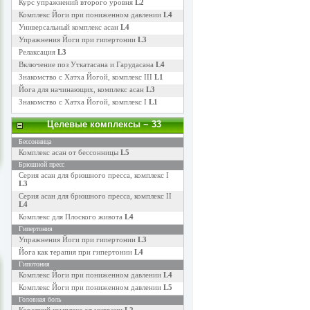
Курс упражнений второго уровня
L2
Комплекс Йоги при пониженном давлении
L4
Универсальный комплекс асан
L4
Упражнения Йоги при гипертонии
L3
Релаксация
L3
Включение поз Уткатасана и Гарудасана
L4
Знакомство с Хатха Йогой, комплекс III
L1
Йога для начинающих, комплекс асан
L3
Знакомство с Хатха Йогой, комплекс I
L1
Целевые комплексы
~ 33
Бессонница
Комплекс асан от бессонницы
L5
Брюшной пресс
Серия асан для брюшного пресса, комплекс I
L3
Серия асан для брюшного пресса, комплекс II
L4
Комплекс для Плоского живота
L4
Гипертония
Упражнения Йоги при гипертонии
L3
Йога как терапия при гипертонии
L4
Гипотония
Комплекс Йоги при пониженном давлении
L4
Комплекс Йоги при пониженном давлении
L5
Головная боль