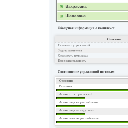
Вакрасана
Шавасана
Обощеная информация о комплексе
:
Описание
Основных упражнений
Задача комплекса
Сложность комплекса
Продолжительность
Соотношение упражнений по типам
:
Описание
Разминки
Асаны стоя с растяжкой
Асаны сидя на расслабление
Асаны сидя со скрутками
Асаны лежа на расслабление