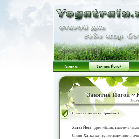
Главная
Занятия Йогой
Занятия Йогой ~
Задач
Степень сложности:
Уровень 3
Хатха Йога
- древнейшая, тысячелетиями 
Слово
Хатха
как существительное знач