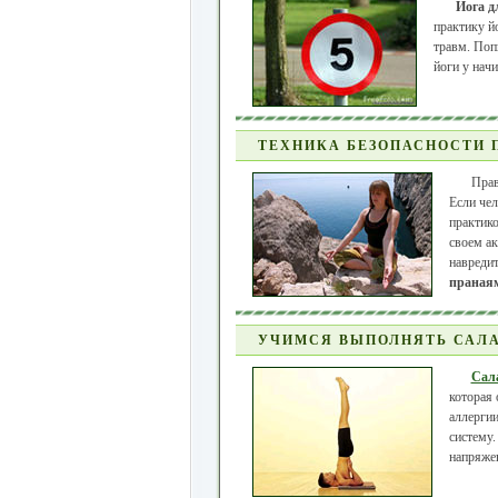
Йога д
практику й
травм. Поп
йоги у нач
ТЕХНИКА БЕЗОПАСНОСТИ 
Прав
Если чел
практик
своем ак
навредит
праная
УЧИМСЯ ВЫПОЛНЯТЬ САЛА
Сал
которая 
аллергии
систему
напряжен