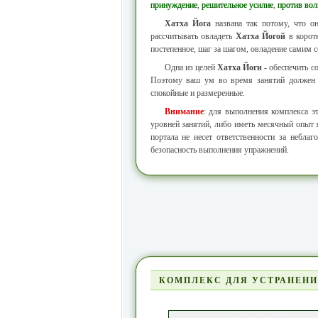
принуждение
,
решительное усилие
,
против вол
Хатха Йога
названа так потому, что он
рассчитывать овладеть
Хатха Йогой
в корот
постепенное, шаг за шагом, овладение самим с
Одна из целей
Хатха Йоги
- обеспечить с
Поэтому ваш ум во время занятий должен б
спокойные и размеренные.
Внимание
: для выполнения комплекса 
уровней занятий, либо иметь месячный опыт
портала не несет ответственности за небла
безопасность выполнения упражнений.
КОМПЛЕКС ДЛЯ УСТРАНЕНИЯ