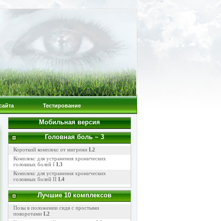
сайта
Тестирование
Мобильная версия
Головная боль
~ 3
Короткий комплекс от мигрени
L2
Комплекс для устранения хронических
головных болей I
L3
Комплекс для устранения хронических
головных болей II
L4
Лучшие 10 комплексов
Позы в положении сидя с простыми
поворотами
L2