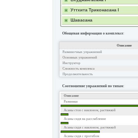
Уттхита Триконасана I
Шавасана
Обощеная информация о комплексе
:
Описание
Разминочных упражнений
Основных упражнений
Инструктор
Сложность комплекса
Продолжительность
Соотношение упражнений по типам
:
Описание
Разминки
Асаны стоя с наклоном, растяжкой
Асаны сидя на расслабление
Асаны сидя с наклоном, растяжкой
Асаны сидя с прогибом