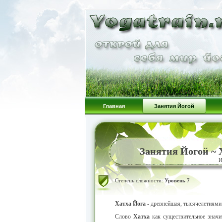
Главная
Занятия Йогой
Занятия Йогой ~ 
И
Степень сложности:
Уровень 7
Хатха Йога
- древнейшая, тысячелетиями 
Слово
Хатха
как существительное знач