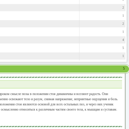
2
1
2
1
4
5
1
5
роком смысле позы в положении стоя динамичны и вселяют радость. Они
енно освежают тело и разум, снимая напряжение, неприятные ощущения и боль.
оложении стоя являются основой для всех остальных поз, и через них ученик
 осмысленно относиться к различным частям своего тела, к мышцам и суставам.