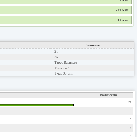
2х1 мин
10 мин
Значение
21
25
Тарас Васильев
Уровень 7
1 час 30 мин
Количество
20
1
1
5
3