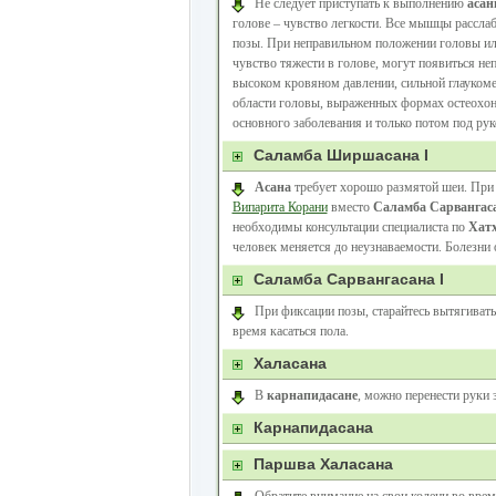
Не следует приступать к выполнению
асан
голове – чувство легкости. Все мышцы рассла
позы. При неправильном положении головы ил
чувство тяжести в голове, могут появиться не
высоком кровяном давлении, сильной глаукоме
области головы, выраженных формах остеохонд
основного заболевания и только потом под ру
Саламба Ширшасана I
Асана
требует хорошо размятой шеи. При 
Випарита Корани
вместо
Саламба Сарвангас
необходимы консультации специалиста по
Хатх
человек меняется до неузнаваемости. Болезни
Саламба Сарвангасана I
При фиксации позы, старайтесь вытягиват
время касаться пола.
Халасана
В
карнапидасане
, можно перенести руки 
Карнапидасана
Паршва Халасана