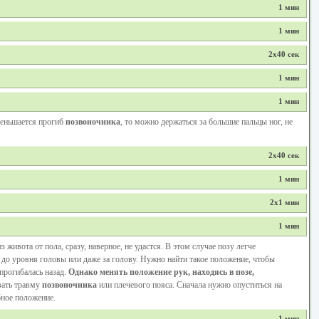
1 мин
1 мин
2х40 сек
1 мин
1 мин
меньшается прогиб
позвоночника
, то можно держаться за большие пальцы ног, не
2х40 сек
1 мин
2х1 мин
1 мин
живота от пола, сразу, наверное, не удастся. В этом случае позу легче
 до уровня головы или даже за голову. Нужно найти такое положение, чтобы
прогибалась назад.
Однако менять положение рук, находясь в позе,
вать травму
позвоночника
или плечевого пояса. Сначала нужно опуститься на
бное положение.
1 мин