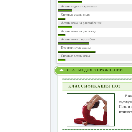
Асаны сидя со скрутками
Силовые асаны сидя
Асаны лежа на расслабление
Асаны лежа на растяжку
Асаны лежа с прогибом
Перевернутые асаны
Силовые асаны лежа
СТАТЬИ ДЛЯ УПРАЖНЕНИЙ
КЛАССИФИКАЦИЯ ПОЗ
В ши
одноврем
Позы в п
начинает