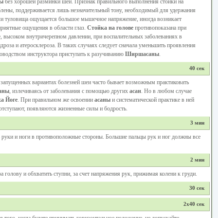
ы
без хорошей разминки шеи. Признак правильного выполнения стойки на
блены, поддерживается лишь незначительный тону, необходимый для удержания
и туловища ощущается большое мышечное напряжение, иногда возникает
приятные ощущения в области глаз.
Стойка на голове
противопоказана при
, высоком внутричерепном давлении, при воспалительных заболеваниях в
роза и атеросклероза. В таких случаях следует сначала уменьшить проявления
ководством инструктора приступать к разучиванию
Ширшасаны
.
40 сек
запущенных вариантах болезней шеи часто бывает возможным практиковать
аны
, излечиваясь от заболевания с помощью других
асан
. Но в любом случае
а Йоге
. При правильном же освоении
асаны
и систематической практике в ней
 отступают, появляются жизненные силы и бодрость.
3 мин
ь руки и ноги в противоположные стороны. Большие пальцы рук и ног должны все
2 мин
за голову и обхватить ступни, за счет напряжения рук, прижимая колени к груди.
30 сек
2х40 сек