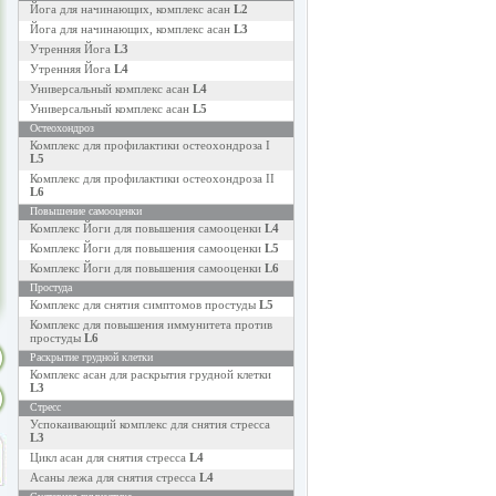
Йога для начинающих, комплекс асан
L2
Йога для начинающих, комплекс асан
L3
Утренняя Йога
L3
Утренняя Йога
L4
Универсальный комплекс асан
L4
Универсальный комплекс асан
L5
Остеохондроз
Комплекс для профилактики остеохондроза I
L5
Комплекс для профилактики остеохондроза II
L6
Повышение самооценки
Комплекс Йоги для повышения самооценки
L4
Комплекс Йоги для повышения самооценки
L5
Комплекс Йоги для повышения самооценки
L6
Простуда
Комплекс для снятия симптомов простуды
L5
Комплекс для повышения иммунитета против
простуды
L6
Раскрытие грудной клетки
Комплекс асан для раскрытия грудной клетки
L3
Стресс
Успокаивающий комплекс для снятия стресса
L3
Цикл асан для снятия стресса
L4
Асаны лежа для снятия стресса
L4