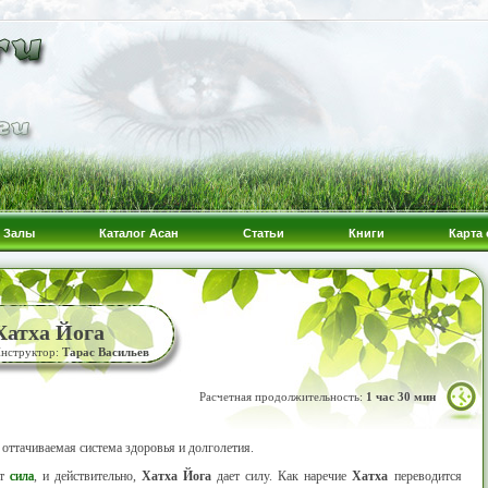
Залы
Каталог Асан
Статьи
Книги
Карта 
Хатха Йога
нструктор:
Тарас Васильев
Расчетная продолжительность:
1 час 30 мин
оттачиваемая система здоровья и долголетия.
ит
сила
, и действительно,
Хатха Йога
дает силу. Как наречие
Хатха
переводится