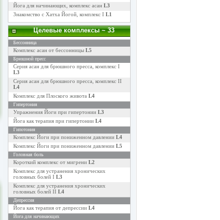
Йога для начинающих, комплекс асан
L3
Знакомство с Хатха Йогой, комплекс I
L1
Целевые комплексы
~ 33
Бессонница
Комплекс асан от бессонницы
L5
Брюшной пресс
Серия асан для брюшного пресса, комплекс I
L3
Серия асан для брюшного пресса, комплекс II
L4
Комплекс для Плоского живота
L4
Гипертония
Упражнения Йоги при гипертонии
L3
Йога как терапия при гипертонии
L4
Гипотония
Комплекс Йоги при пониженном давлении
L4
Комплекс Йоги при пониженном давлении
L5
Головная боль
Короткий комплекс от мигрени
L2
Комплекс для устранения хронических
головных болей I
L3
Комплекс для устранения хронических
головных болей II
L4
Депрессия
Йога как терапия от депрессии
L4
Йога для начинающих