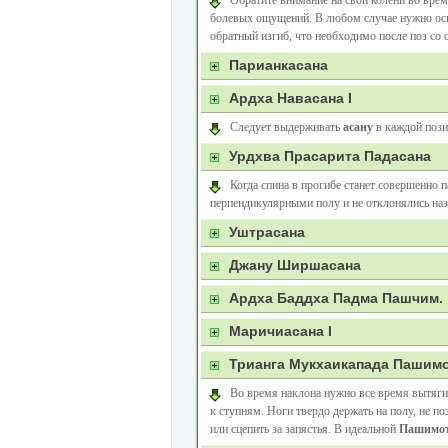
Обратите внимание на свои колени во время
болевых ощущений. В любом случае нужно осн
обратный изгиб, что необходимо после поз со 
Парианкасана
Ардха Навасана I
Следует выдерживать
асану
в каждой позиц
Урдхва Прасарита Падасана
Когда спина в прогибе станет совершенно п
перпендикулярными полу и не отклонялись наза
Уштрасана
Джану Ширшасана
Ардха Баддха Падма Пашчим.
Маричиасана I
Трианга Мукхаикапада Пашимо
Во время наклона нужно все время вытягив
к ступням. Ноги твердо держать на полу, не п
или сцепить за запястья. В идеальной
Пашимот