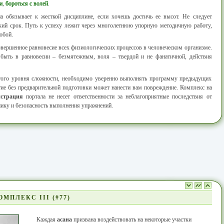
и
,
бороться с волей
.
а обязывает к жесткой дисциплине, если хочешь достичь ее высот. Не следует
кий срок. Путь к успеху лежит через многолетнюю упорную методичную работу,
обой.
овершенное равновесие всех физиологических процессов в человеческом организме.
ыть в равновесии – безмятежным, воля – твердой и не фанатичной, действия
этого уровня сложности, необходимо уверенно выполнять программу предыдущих
тие без предварительной подготовки может нанести вам повреждение. Комплекс на
страция
портала не несет ответственности за неблагоприятные последствия от
нику и безопасность выполнения упражнений.
МПЛЕКС III (#77)
Каждая
асана
призвана воздействовать на некоторые участки