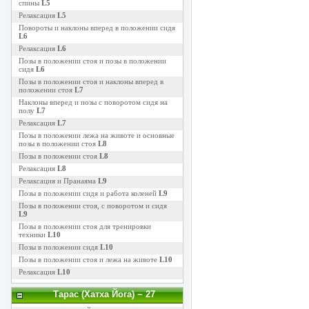
спины
L5
Релаксация
L5
Повороты и наклоны вперед в положении сидя
L6
Релаксация
L6
Позы в положении стоя и позы в положении
сидя
L6
Позы в положении стоя и наклоны вперед в
положении стоя
L7
Наклоны вперед и позы с поворотом сидя на
полу
L7
Релаксация
L7
Позы в положении лежа на животе и основные
позы в положении стоя
L8
Позы в положении стоя
L8
Релаксация
L8
Релаксация и Пранаяма
L9
Позы в положении сидя и работа коленей
L9
Позы в положении стоя, с поворотом и сидя
L9
Позы в положении стоя для тренировки
техники
L10
Позы в положении сидя
L10
Позы в положении стоя и лежа на животе
L10
Релаксация
L10
Тарас (Хатха Йога)
~ 27