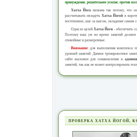
принуждение
,
решительное усилие
,
против вол
Хатха Йога
названа так потому, что он
рассчитывать овладеть
Хатха Йогой
в корот
постепенное, шаг за шагом, овладение самим с
Одна из целей
Хатха Йоги
- обеспечить с
Поэтому ваш ум во время занятий должен б
спокойные и размеренные.
Внимание
: для выполнения комплекса 
уровней занятий. Данное тренировочное заня
сайте выложен для ознакомления и
админи
занятий, так как не может контролировать тех
ПРОВЕРКА ХАТХА ЙОГОЙ, КО