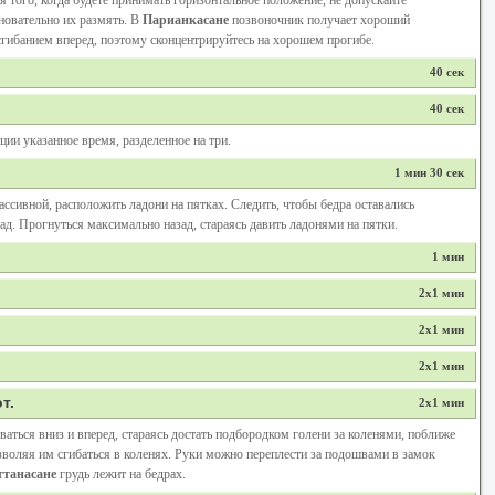
 того, когда будете принимать горизонтальное положение, не допускайте
овательно их размять. В
Парианкасане
позвоночник получает хороший
сгибанием вперед, поэтому сконцентрируйтесь на хорошем прогибе.
40 сек
40 сек
ии указанное время, разделенное на три.
1 мин 30 сек
ассивной, расположить ладони на пятках. Следить, чтобы бедра оставались
д. Прогнуться максимально назад, стараясь давить ладонями на пятки.
1 мин
2х1 мин
2х1 мин
2х1 мин
т.
2х1 мин
аться вниз и вперед, стараясь достать подбородком голени за коленями, поближе
озволяя им сгибаться в коленях. Руки можно переплести за подошвами в замок
танасане
грудь лежит на бедрах.