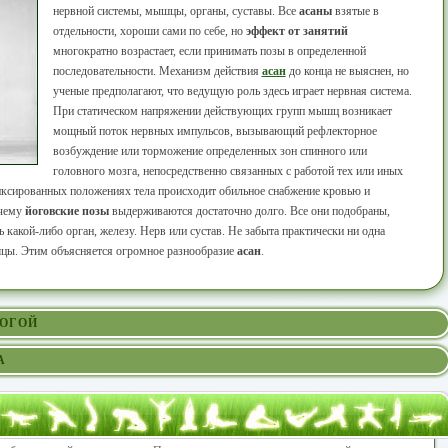
нервной системы, мышцы, органы, суставы. Все
асаны
взятые в
отдельности, хороши сами по себе, но
эффект от занятий
многократно возрастает, если принимать позы в определенной
последовательности. Механизм действия
асан
до конца не выяснен, но
ученые предполагают, что ведущую роль здесь играет нервная система.
При статическом напряжении действующих групп мышц возникает
мощный поток нервных импульсов, вызывающий рефлекторное
возбуждение или торможение определенных зон спинного или
головного мозга, непосредственно связанных с работой тех или иных
иксированных положениях тела происходит обильное снабжение кровью и
очему
йоговские позы
выдерживаются достаточно долго. Все они подобраны,
 какой-либо орган, железу. Нерв или сустав. Не забыта практически ни одна
шцы. Этим объясняется огромное разнообразие
асан
.
ЙОГОЙ
А