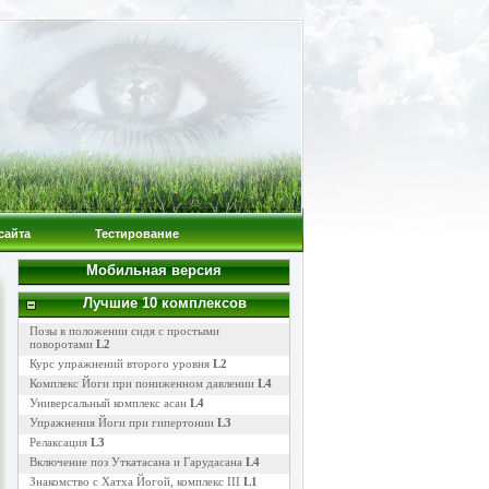
сайта
Тестирование
Мобильная версия
Лучшие 10 комплексов
Позы в положении сидя с простыми
поворотами
L2
Курс упражнений второго уровня
L2
Комплекс Йоги при пониженном давлении
L4
Универсальный комплекс асан
L4
Упражнения Йоги при гипертонии
L3
Релаксация
L3
Включение поз Уткатасана и Гарудасана
L4
Знакомство с Хатха Йогой, комплекс III
L1