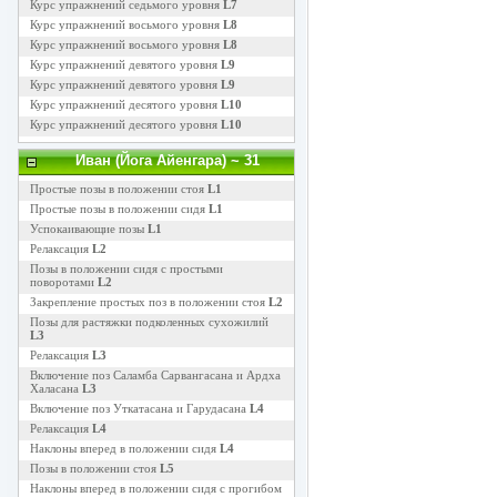
Курс упражнений седьмого уровня
L7
Курс упражнений восьмого уровня
L8
Курс упражнений восьмого уровня
L8
Курс упражнений девятого уровня
L9
Курс упражнений девятого уровня
L9
Курс упражнений десятого уровня
L10
Курс упражнений десятого уровня
L10
Иван (Йога Айенгара)
~ 31
Простые позы в положении стоя
L1
Простые позы в положении сидя
L1
Успокаивающие позы
L1
Релаксация
L2
Позы в положении сидя с простыми
поворотами
L2
Закрепление простых поз в положении стоя
L2
Позы для растяжки подколенных сухожилий
L3
Релаксация
L3
Включение поз Саламба Сарвангасана и Ардха
Халасана
L3
Включение поз Уткатасана и Гарудасана
L4
Релаксация
L4
Наклоны вперед в положении сидя
L4
Позы в положении стоя
L5
Наклоны вперед в положении сидя с прогибом