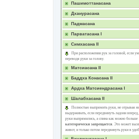
Пашимоттанасана
Дханурасана
Падмасана
Парватасана I
Симхасана II
При расположении рук за головой, если у
переводя руки за голову.
Матсиасана II
Баддха Конасана II
Ардха Матсиендрасана I
Шалабхасана II
Полностью выпрямить руки, не отрывая низ 
выдерживать, если передвинуть ладони вперед,
руки выпрямились, а спина как можно больше 
категорически запрещается
. Это может выз
живот, и только потом передвинуть руки в удо
Бхуджангасана I