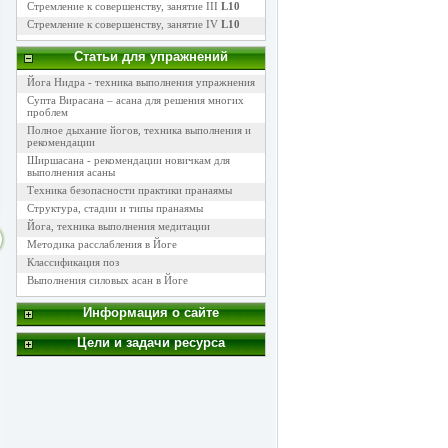
Стремление к совершенству, занятие III
L10
Стремление к совершенству, занятие IV
L10
Статьи для упражнений
Йога Нидра - техника выполнения упражнения
Супта Вирасана – асана для решения многих
проблем
Полное дыхание йогов, техника выполнения и
рекомендации
Ширшасана - рекомендации новичкам для
выполнения асаны
Техника безопасности практики пранаямы
Структура, стадии и типы пранаямы
Йога, техника выполнения медитации
Методика расслабления в Йоге
Классификация поз
Выполнения силовых асан в Йоге
Информация о сайте
Цели и задачи ресурса