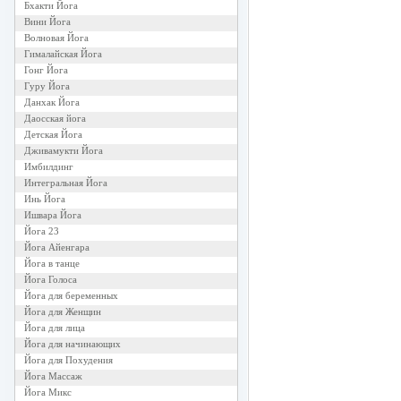
Бхакти Йога
Вини Йога
Волновая Йога
Гималайская Йога
Гонг Йога
Гуру Йога
Данхак Йога
Даосская йога
Детская Йога
Дживамукти Йога
Имбилдинг
Интегральная Йога
Инь Йога
Ишвара Йога
Йога 23
Йога Айенгара
Йога в танце
Йога Голоса
Йога для беременных
Йога для Женщин
Йога для лица
Йога для начинающих
Йога для Похудения
Йога Массаж
Йога Микс