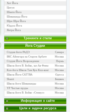
Хот Йога
Цигун
Шакти Йога
Шивананда Йога
Шри Шри Йога
Юддха Йога
Янтра Йога
Тренинги и стили
Йога Cтудии
Студия йоги РАДЭ
Самара
БКС Айенгара на Старом Арбате
Москва
Студия Йоги Возрождение
Пермь
Школа йоги В. Бойко, зал Ав Флекс
Москва
Кхи-йога Школа Там Куи Кхи-конг
Москва
Школа Йоги САТТВА
Одесса
Shanti
Бишкек
Школа йоги Шивананды
Москва
YP Чистые пруды
Москва
Школа йоги В. Бойко «Стимул»
Москва
Информация о сайте
Цели и задачи ресурса