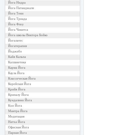
Йога Нидра
Йога Патанджали
Йога Тени
Йога Триада
Йога Флоу
Йога Чикитса
Йога школы Виктора Бойко
Йогалатес
Йогатерапия
Йоджибо
Кайя Кальпа
Калланетика
Карма Йога
Каула Йога
Классическая Йога
Корейская Йога
Крийя Йога
Крипалу Йога
Кундалини Йога
Кхи Йога
Мантра Йога
Медитация
Натха Йога
Офисная Йога
Парная Йога