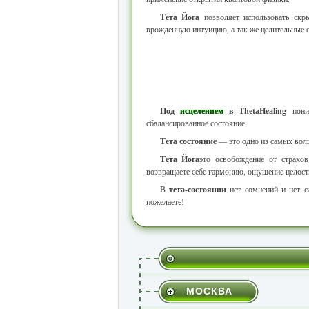
Тета Йога
позволяет использовать скр
врожденную интуицию, а так же целительные с
Под
исцелением
в
ThetaHealing
поним
сбалансированное состояние.
Тета состояние
— это одно из самых волш
Тета Йога
это освобождение от страхо
возвращаете себе гармонию, ощущение целостно
В
тета-состоянии
нет сомнений и нет 
пожелаете!
МОСКВА