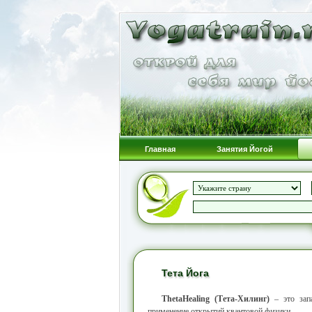
Главная
Занятия Йогой
Тета Йога
ТhetaHealing
(Тета-Хилинг)
– это запа
применение открытий квантовой физики.