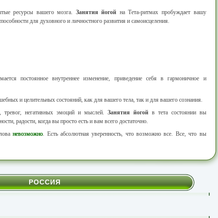
ытые ресурсы вашего мозга.
Занятия йогой
на Тета-ритмах пробуждает вашу
пособности для духовного и личностного развития и самоисцеления.
ается постоянное внутреннее изменение, приведение себя в гармоничное и
ебных и целительных состояний, как для вашего тела, так и для вашего сознания.
в, тревог, негативных эмоций и мыслей.
Занятия йогой
в тета состоянии вы
сти, радости, когда вы просто есть и вам всего достаточно.
слова
невозможно
. Есть абсолютная уверенность, что возможно все. Все, что вы
РОССИЯ