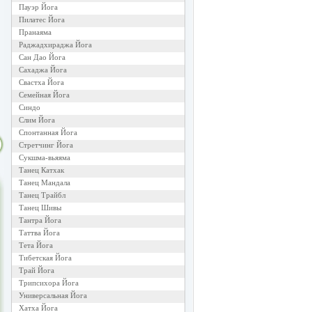
Пауэр Йога
Пилатес Йога
Пранаяма
Раджадхираджа Йога
Сан Дао Йога
Сахаджа Йога
Свастха Йога
Семейная Йога
Синдо
Слим Йога
Спонтанная Йога
Стретчинг Йога
Сукшма-вьяяма
Танец Катхак
Танец Мандала
Танец Трайбл
Танец Шивы
Тантра Йога
Таттва Йога
Тета Йога
Тибетская Йога
Трай Йога
Трипсихора Йога
Универсальная Йога
Хатха Йога