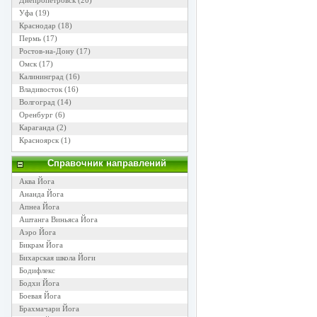
Днепропетровск
(20)
Уфа
(19)
Краснодар
(18)
Пермь
(17)
Ростов-на-Дону
(17)
Омск
(17)
Калининград
(16)
Владивосток
(16)
Волгоград
(14)
Оренбург
(6)
Караганда
(2)
Красноярск
(1)
Справочник направлений
Аква Йога
Ананда Йога
Апнеа Йога
Аштанга Виньяса Йога
Аэро Йога
Бикрам Йога
Бихарская школа Йоги
Бодифлекс
Бодхи Йога
Боевая Йога
Брахмачари Йога