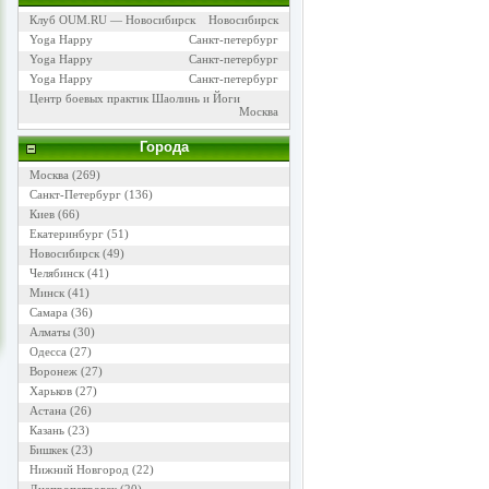
Клуб OUM.RU — Новосибирск
Новосибирск
Yoga Happy
Санкт-петербург
Yoga Happy
Санкт-петербург
Yoga Happy
Санкт-петербург
Центр боевых практик Шаолинь и Йоги
Москва
Города
Москва
(269)
Санкт-Петербург
(136)
Киев
(66)
Екатеринбург
(51)
Новосибирск
(49)
Челябинск
(41)
Минск
(41)
Самара
(36)
Алматы
(30)
Одесса
(27)
Воронеж
(27)
Харьков
(27)
Астана
(26)
Казань
(23)
Бишкек
(23)
Нижний Новгород
(22)