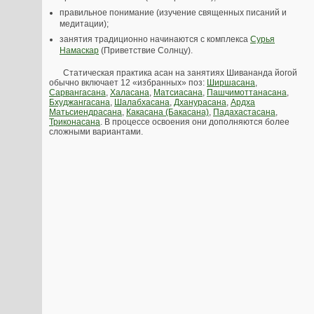
правильное понимание (изучение священных писаний и
медитации);
занятия традиционно начинаются c комплекса
Сурья
Намаскар
(Приветствие Солнцу).
Статическая практика асан на занятиях Шивананда йогой
обычно включает 12 «избранных» поз:
Ширшасана
,
Сарвангасана
,
Халасана
,
Матсиасана
,
Пашчимоттанасана
,
Бхуджангасана
,
Шалабхасана
,
Дханурасана
,
Ардха
Матьсиендрасана
,
Какасана (Бакасана)
,
Падахастасана
,
Триконасана
. В процессе освоения они дополняются более
сложными вариантами.