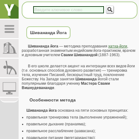
Шивананда Йога
Шивананда йога
— методика преподавания
хатха-йоги
,
разработанная знаменитым индийским йога-практиком, врачом
и духовным учителем
Свами Шиванандой
(1887-1963).
В его школе делается акцент на интеграции всех видов йоги
(т.е. основных способов духовного развития) — тренировка
тела, изучение Писаний, бескорыстный труд, поклонение
Божеству. На Западе занятия
Шивананда
йогой стали
популярными благодаря ученику
Мастера Свами
Вишнудевананде
.
Особенности метода
Шивананда йога
основана на пяти основных принципах:
правильная тренировка тела (выполнение упражнений);
правильное дыхание (пранаяма);
правильное расслабление (шавасана);
правильное питание (вегетарианство);