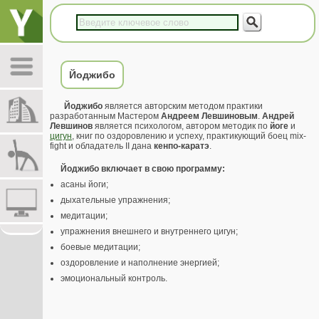
Йоджибо
Йоджибо
является авторским методом практики
разработанным Мастером
Андреем Левшиновым
.
Андрей
Левшинов
является психологом, автором методик по
йоге
и
цигун
, книг по оздоровлению и успеху, практикующий боец mix-
fight и обладатель II дана
кенпо-каратэ
.
Йоджибо включает в свою программу:
асаны йоги;
дыхательные упражнения;
медитации;
упражнения внешнего и внутреннего цигун;
боевые медитации;
оздоровление и наполнение энергией;
эмоциональный контроль.