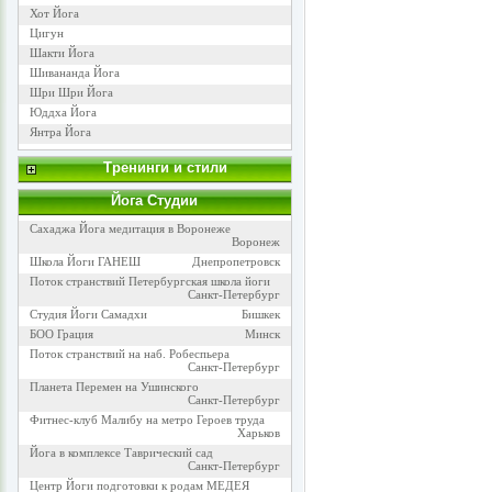
Хот Йога
Цигун
Шакти Йога
Шивананда Йога
Шри Шри Йога
Юддха Йога
Янтра Йога
Тренинги и стили
Йога Cтудии
Сахаджа Йога медитация в Воронеже
Воронеж
Школа Йоги ГАНЕШ
Днепропетровск
Поток странствий Петербургская школа йоги
Санкт-Петербург
Студия Йоги Самадхи
Бишкек
БОО Грация
Минск
Поток странствий на наб. Робеспьера
Санкт-Петербург
Планета Перемен на Ушинского
Санкт-Петербург
Фитнес-клуб Малибу на метро Героев труда
Харьков
Йога в комплексе Таврический сад
Санкт-Петербург
Центр Йоги подготовки к родам МЕДЕЯ