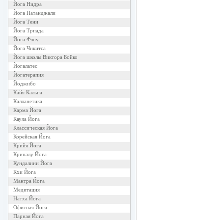
Йога Нидра
Йога Патанджали
Йога Тени
Йога Триада
Йога Флоу
Йога Чикитса
Йога школы Виктора Бойко
Йогалатес
Йогатерапия
Йоджибо
Кайя Кальпа
Калланетика
Карма Йога
Каула Йога
Классическая Йога
Корейская Йога
Крийя Йога
Крипалу Йога
Кундалини Йога
Кхи Йога
Мантра Йога
Медитация
Натха Йога
Офисная Йога
Парная Йога