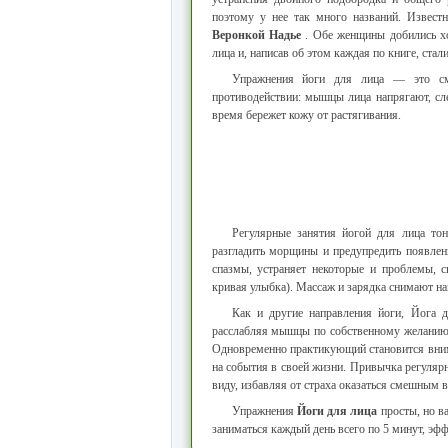
поэтому у нее так много названий. Извест
Веронкой Надье
. Обе женщины добились хо
лица и, написав об этом каждая по книге, ста
Упражнения йоги для лица — это см
противодействии: мышцы лица напрягают, сл
время бережет кожу от растягивания.
Регулярные занятия йогой для лица т
разгладить морщины и предупредить появле
спазмы, устраняет некоторые и проблемы,
кривая улыбка). Массаж и зарядка снимают на
Как и другие направления йоги, Йога д
расслабляя мышцы по собственному желанию,
Одновременно практикующий становится внима
на события в своей жизни. Привычка регуляр
виду, избавляя от страха оказаться смешным в
Упражнения
Йоги для лица
просты, но в
заниматься каждый день всего по 5 минут, эфф