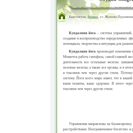
Кыргызстан,
Бишкек
, ул. Жукеева-Пудовкина
Кундалини йога
– система упражнений,
создание и воспроизводство определенных эфф
потенциала, творчества и интуиции для развит
Кундалини йога
производит изменения в
Меняется работа гипофиза, самой главной же
деятельность все остальные железы: шишков
половые железы; а также все органы, и в итог
и токсинов чем через другие стили. Потом
систему. Йоги всего мира знают, что в вашей
ваши таланты, ваше здоровье. В итоге чер
токсинов чем через другие стили.
Упражнения направлены на балансировку 
расстройствами. Неограниченное богатство и