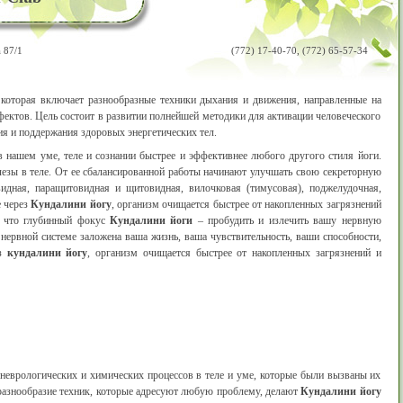
 87/1
(772) 17-40-70, (772) 65-57-34
 которая включает разнообразные техники дыхания и движения, направленные на
ектов. Цель состоит в развитии полнейшей методики для активации человеческого
ия и поддержания здоровых энергетических тел.
 нашем уме, теле и сознании быстрее и эффективнее любого другого стиля йоги.
лезы в теле. От ее сбалансированной работы начинают улучшать свою секреторную
идная, паращитовидная и щитовидная, вилочковая (тимусовая), поджелудочная,
е через
Кундалини йогу
, организм очищается быстрее от накопленных загрязнений
у что глубинный фокус
Кундалини йоги
– пробудить и излечить вашу нервную
 нервной системе заложена ваша жизнь, ваша чувствительность, ваши способности,
ез
кундалини йогу
, организм очищается быстрее от накопленных загрязнений и
неврологических и химических процессов в теле и уме, которые были вызваны их
 разнообразие техник, которые адресуют любую проблему, делают
Кундалини йогу