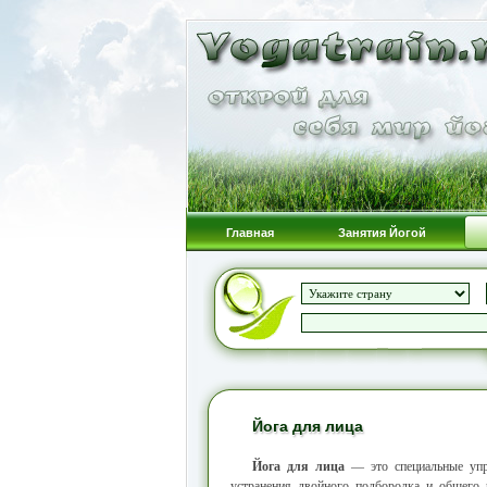
Главная
Занятия Йогой
Йога для лица
Йога для лица
— это специальные упра
устранения двойного подбородка и общего 