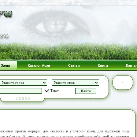
Залы
Каталог Асан
Статьи
Книги
Карта 
-
Текст
жнения против морщин, для свежести и упругости кожи, для подтяжки лица,
расслабления. В мире существует множество «изобретателей» этой гимнастики,