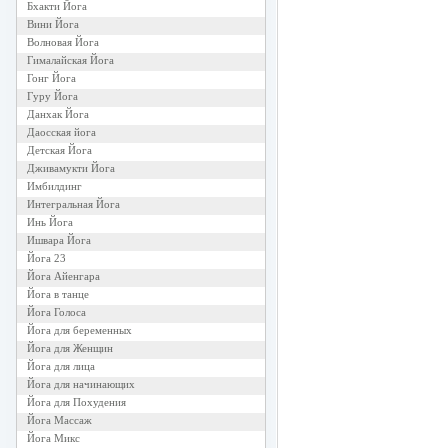
Бхакти Йога
Вини Йога
Волновая Йога
Гималайская Йога
Гонг Йога
Гуру Йога
Данхак Йога
Даосская йога
Детская Йога
Дживамукти Йога
Имбилдинг
Интегральная Йога
Инь Йога
Ишвара Йога
Йога 23
Йога Айенгара
Йога в танце
Йога Голоса
Йога для беременных
Йога для Женщин
Йога для лица
Йога для начинающих
Йога для Похудения
Йога Массаж
Йога Микс