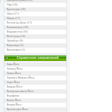
Днепропетровск
(20)
Уфа
(19)
Краснодар
(18)
Омск
(17)
Пермь
(17)
Ростов-на-Дону
(17)
Калининград
(16)
Владивосток
(16)
Волгоград
(14)
Оренбург
(6)
Караганда
(2)
Красноярск
(1)
Справочник направлений
Аква Йога
Ананда Йога
Апнеа Йога
Аштанга Виньяса Йога
Аэро Йога
Бикрам Йога
Бихарская школа Йоги
Бодифлекс
Бодхи Йога
Боевая Йога
Брахмачари Йога