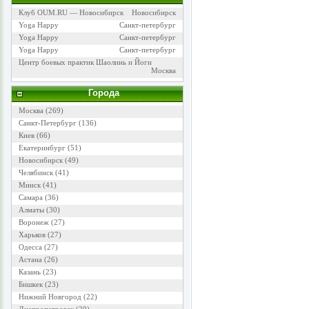
Клуб OUM.RU — Новосибирск
Новосибирск
Yoga Happy
Санкт-петербург
Yoga Happy
Санкт-петербург
Yoga Happy
Санкт-петербург
Центр боевых практик Шаолинь и Йоги
Москва
Города
Москва
(269)
Санкт-Петербург
(136)
Киев
(66)
Екатеринбург
(51)
Новосибирск
(49)
Челябинск
(41)
Минск
(41)
Самара
(36)
Алматы
(30)
Воронеж
(27)
Харьков
(27)
Одесса
(27)
Астана
(26)
Казань
(23)
Бишкек
(23)
Нижний Новгород
(22)