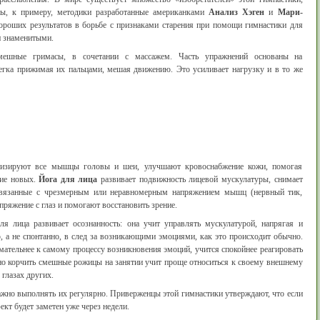
ны, к примеру, методики разработанные американками
Анализ Хэген
и
Мари-
роших результатов в борьбе с признаками старения при помощи гимнастики для
ли знаменитыми.
ешные гримасы, в сочетании с массажем. Часть упражнений основаны на
егка прижимая их пальцами, мешая движению. Это усиливает нагрузку и в то же
онизируют все мышцы головы и шеи, улучшают кровоснабжение кожи, помогая
ние новых.
Йога для лица
развивает подвижность лицевой мускулатуры, снимает
 связанные с чрезмерным или неравномерным напряжением мышц (нервный тик,
пряжение с глаз и помогают восстановить зрение.
ля лица развивает осознанность: она учит управлять мускулатурой, напрягая и
 а не спонтанно, в след за возникающими эмоциями, как это происходит обычно.
тельнее к самому процессу возникновения эмоций, учится спокойнее реагировать
но корчить смешные рожицы на занятии учит проще относиться к своему внешнему
 глазах других.
ажно выполнять их регулярно. Приверженцы этой гимнастики утверждают, что если
ект будет заметен уже через недели.