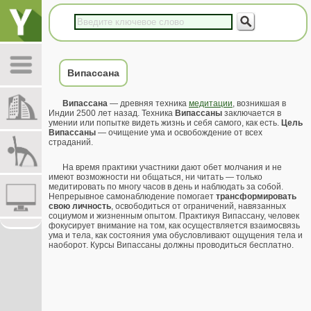
Випассана
Випассана
— древняя техника
медитации
, возникшая в
Индии 2500 лет назад. Техника
Випассаны
заключается в
умении или попытке видеть жизнь и себя самого, как есть.
Цель
Випассаны
— очищение ума и освобождение от всех
страданий.
На время практики участники дают обет молчания и не
имеют возможности ни общаться, ни читать — только
медитировать по многу часов в день и наблюдать за собой.
Непрерывное самонаблюдение помогает
трансформировать
свою личность
, освободиться от ограничений, навязанных
социумом и жизненным опытом. Практикуя Випассану, человек
фокусирует внимание на том, как осуществляется взаимосвязь
ума и тела, как состояния ума обусловливают ощущения тела и
наоборот. Курсы Випассаны должны проводиться бесплатно.