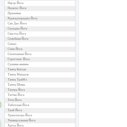
Пауэр Йога
Пилатес Йога
Пранаяма
Раджадхираджа Йога
Сан Дао Йога
Сахаджа Йога
Свастха Йога
Семейная Йога
Синдо
Слим Йога
Спонтанная Йога
Стретчинг Йога
Сукшма-вьяяма
Танец Катхак
Танец Мандала
Танец Трайбл
Танец Шивы
Тантра Йога
Таттва Йога
Тета Йога
Тибетская Йога
Трай Йога
Трипсихора Йога
Универсальная Йога
Хатха Йога