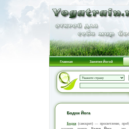
Главная
Занятия Йогой
Бодхи Йога
Бодхи
(санскрит) — просветление, пробу
осознать, понять.
Бодхи Йога
— это тех