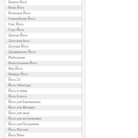
Бхакти Йога
Вини Йога
Волновая Йога
Гималайская Йога
Гонг Йога
Гуру Йога
Данхак Йога
Даосская йога
Детская Йога
Дживамукти Йога
Имбилдинг
Интегральная Йога
Инь Йога
Ишвара Йога
Йога 23
Йога Айенгара
Йога в танце
Йога Голоса
Йога для беременных
Йога для Женщин
Йога для лица
Йога для начинающих
Йога для Похудения
Йога Массаж
Йога Микс