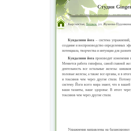
Студия Ginge
Кыргызстан,
Бишкек
, ул. Жукеева-Пудовкина
Кундалини йога
– система упражнений,
создание и воспроизводство определенных эфф
потенциала, творчества и интуиции для развит
Кундалини йога
производит изменения в
Меняется работа гипофиза, самой главной же
деятельность все остальные железы: шишков
половые железы; а также все органы, и в итог
и токсинов чем через другие стили. Потом
систему. Йоги всего мира знают, что в вашей
ваши таланты, ваше здоровье. В итоге чер
токсинов чем через другие стили.
Упражнения направлены на балансировку 