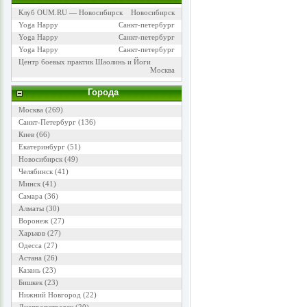
Клуб OUM.RU — Новосибирск
Новосибирск
Yoga Happy
Санкт-петербург
Yoga Happy
Санкт-петербург
Yoga Happy
Санкт-петербург
Центр боевых практик Шаолинь и Йоги
Москва
Города
Москва
(269)
Санкт-Петербург
(136)
Киев
(66)
Екатеринбург
(51)
Новосибирск
(49)
Челябинск
(41)
Минск
(41)
Самара
(36)
Алматы
(30)
Воронеж
(27)
Харьков
(27)
Одесса
(27)
Астана
(26)
Казань
(23)
Бишкек
(23)
Нижний Новгород
(22)