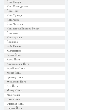
Йога Нидра
Йога Патанджали
Йога Тени
Йога Триада
Йога Флоу
Йога Чикитса
Йога школы Виктора Бойко
Йогалатес
Йогатерапия
Йоджибо
Кайя Кальпа
Калланетика
Карма Йога
Каула Йога
Классическая Йога
Корейская Йога
Крийя Йога
Крипалу Йога
Кундалини Йога
Кхи Йога
Мантра Йога
Медитация
Натха Йога
Офисная Йога
Парная Йога