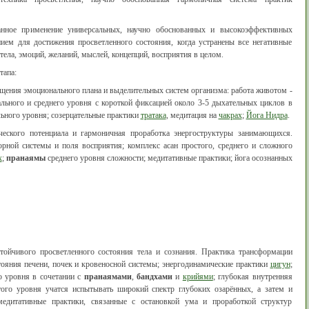
анное применение универсальных, научно обоснованных и высокоэффективных
ием для достижения просветленного состояния, когда устранены все негативные
тела, эмоций, желаний, мыслей, концепций, восприятия в целом.
тапа:
щения эмоционального плана и выделительных систем организма: работа животом -
льного и среднего уровня с короткой фиксацией около 3-5 дыхательных циклов в
ьного уровня; созерцательные практики
тратака
, медитация на
чакрах
;
Йога Нидра
.
еского потенциала и гармоничная проработка энергоструктуры занимающихся.
рной системы и поля восприятия; комплекс асан простого, среднего и сложного
х
;
пранаямы
среднего уровня сложности; медитативные практики; йога осознанных
стойчивого просветленного состояния тела и сознания. Практика трансформации
ояния печени, почек и кровеносной системы; энергодинамические практики
цигун
;
о уровня в сочетании с
пранаямами
,
бандхами
и
крийями
; глубокая внутренняя
того уровня учатся испытывать широкий спектр глубоких озарённых, а затем и
медитативные практики, связанные с остановкой ума и проработкой структур