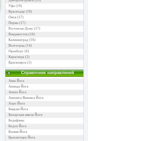
Днепропетровск
(20)
Уфа
(19)
Краснодар
(18)
Омск
(17)
Пермь
(17)
Ростов-на-Дону
(17)
Владивосток
(16)
Калининград
(16)
Волгоград
(14)
Оренбург
(6)
Караганда
(2)
Красноярск
(1)
Справочник направлений
Аква Йога
Ананда Йога
Апнеа Йога
Аштанга Виньяса Йога
Аэро Йога
Бикрам Йога
Бихарская школа Йоги
Бодифлекс
Бодхи Йога
Боевая Йога
Брахмачари Йога