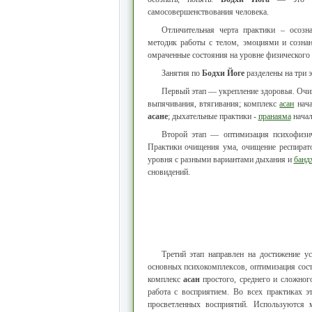
самосовершенствования человека.
Отличительная черта практики – осозн
методик работы с телом, эмоциями и сознан
омраченные состояния на уровне физического 
Занятия по
Бодхи Йоге
разделены на три э
Первый этап — укрепление здоровья. Очи
выпячивания, втягивания; комплекс
асан
нача
асане
; дыхательные практики -
пранаяма
начал
Второй этап — оптимизация психофизич
Практики очищения ума, очищение респирато
уровня с разными вариантами дыхания и
банд
сновидений.
Третий этап направлен на достижение у
основных психокомплексов, оптимизация сост
комплекс
асан
простого, среднего и сложног
работа с восприятием. Во всех практиках э
просветленных восприятий. Используются 