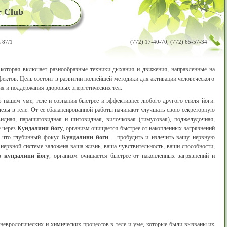
r Club
 87/1
(772) 17-40-70, (772) 65-57-34
 которая включает разнообразные техники дыхания и движения, направленные на
ектов. Цель состоит в развитии полнейшей методики для активации человеческого
ия и поддержания здоровых энергетических тел.
 нашем уме, теле и сознании быстрее и эффективнее любого другого стиля йоги.
лезы в теле. От ее сбалансированной работы начинают улучшать свою секреторную
идная, паращитовидная и щитовидная, вилочковая (тимусовая), поджелудочная,
е через
Кундалини йогу
, организм очищается быстрее от накопленных загрязнений
у что глубинный фокус
Кундалини йоги
– пробудить и излечить вашу нервную
 нервной системе заложена ваша жизнь, ваша чувствительность, ваши способности,
ез
кундалини йогу
, организм очищается быстрее от накопленных загрязнений и
неврологических и химических процессов в теле и уме, которые были вызваны их