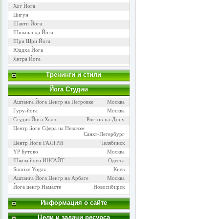
Хот Йога
Цигун
Шакти Йога
Шивананда Йога
Шри Шри Йога
Юддха Йога
Янтра Йога
Тренинги и стили
Йога Cтудии
Аштанга Йога Центр на Петровке
Москва
Гуру-йога
Москва
Студия Йога Холл
Ростов-на-Дону
Центр йоги Сфера на Невском
Санкт-Петербург
Центр Йоги ГАЯТРИ
Челябинск
YP Бутово
Москва
Школа йоги ИНСАЙТ
Одесса
Sunrize Yogaz
Киев
Аштанга Йога Центр на Арбате
Москва
Йога центр Намасте
Новосибирск
Информация о сайте
Цели и задачи ресурса