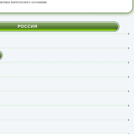
рактики внетелесного осознания.
РОССИЯ