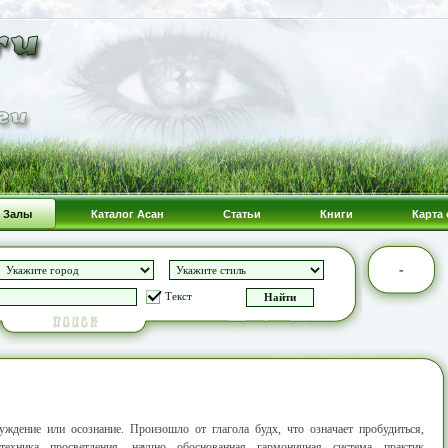
Залы
Каталог Асан
Статьи
Книги
Карта 
-
Текст
ждение или осознание. Произошло от глагола будх, что означает пробудиться,
ника просветления, научно обоснованная гармоничная система практик