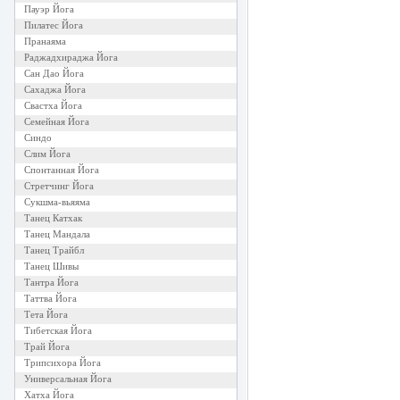
Пауэр Йога
Пилатес Йога
Пранаяма
Раджадхираджа Йога
Сан Дао Йога
Сахаджа Йога
Свастха Йога
Семейная Йога
Синдо
Слим Йога
Спонтанная Йога
Стретчинг Йога
Сукшма-вьяяма
Танец Катхак
Танец Мандала
Танец Трайбл
Танец Шивы
Тантра Йога
Таттва Йога
Тета Йога
Тибетская Йога
Трай Йога
Трипсихора Йога
Универсальная Йога
Хатха Йога