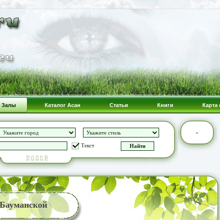
Залы
Каталог Асан
Статьи
Книги
Карта 
-
Текст
 Бауманской