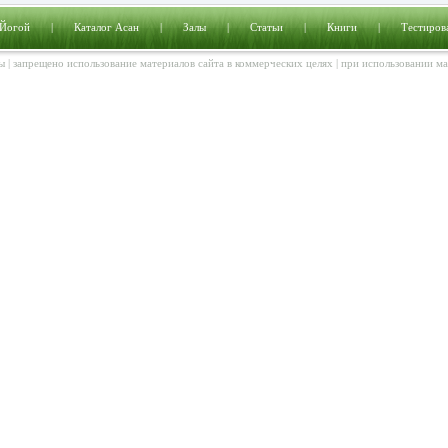
 Йогой
|
Каталог Асан
|
Залы
|
Статьи
|
Книги
|
Тестиров
ы | запрещено использование материалов сайта в коммерческих целях | при использовании м