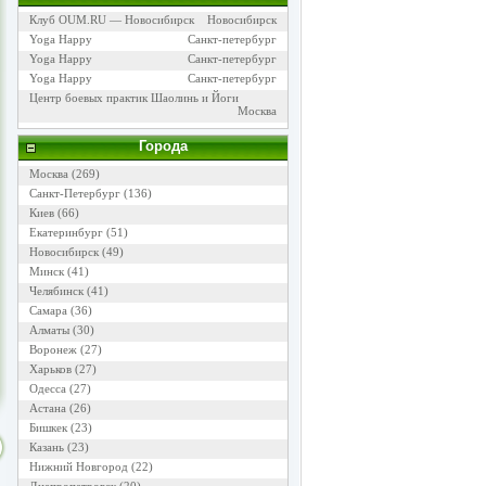
Клуб OUM.RU — Новосибирск
Новосибирск
Yoga Happy
Санкт-петербург
Yoga Happy
Санкт-петербург
Yoga Happy
Санкт-петербург
Центр боевых практик Шаолинь и Йоги
Москва
Города
Москва
(269)
Санкт-Петербург
(136)
Киев
(66)
Екатеринбург
(51)
Новосибирск
(49)
Минск
(41)
Челябинск
(41)
Самара
(36)
Алматы
(30)
Воронеж
(27)
Харьков
(27)
Одесса
(27)
Астана
(26)
Бишкек
(23)
Казань
(23)
Нижний Новгород
(22)