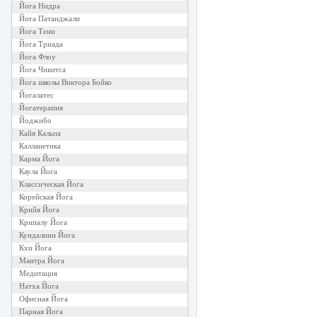
Йога Нидра
Йога Патанджали
Йога Тени
Йога Триада
Йога Флоу
Йога Чикитса
Йога школы Виктора Бойко
Йогалатес
Йогатерапия
Йоджибо
Кайя Кальпа
Калланетика
Карма Йога
Каула Йога
Классическая Йога
Корейская Йога
Крийя Йога
Крипалу Йога
Кундалини Йога
Кхи Йога
Мантра Йога
Медитация
Натха Йога
Офисная Йога
Парная Йога