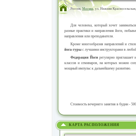
Россия,
Москва
, ул. Нижняя Красносельская,
Для человека, который хочет заниматьс
разные практики и направления йоги, побыват
направления или преподавателя.
Кроме многообразия направлений и стиле
йога-туры
с лучшими инструкторами в любой,
Федерация Йоги
регулярно приглашает и
классов и семинаров, на которых можно соп
мощный импульс к дальнейшему развитию.
Стоимость вечернего занятия в будни - 500
КАРТА РАСПОЛОЖЕНИЯ