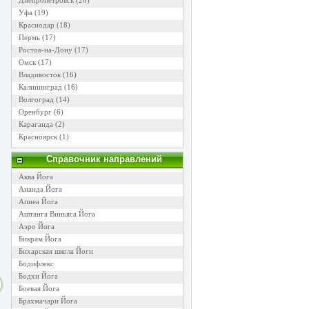
Днепропетровск
(20)
Уфа
(19)
Краснодар
(18)
Пермь
(17)
Ростов-на-Дону
(17)
Омск
(17)
Владивосток
(16)
Калининград
(16)
Волгоград
(14)
Оренбург
(6)
Караганда
(2)
Красноярск
(1)
Справочник направлений
Аква Йога
Ананда Йога
Апнеа Йога
Аштанга Виньяса Йога
Аэро Йога
Бикрам Йога
Бихарская школа Йоги
Бодифлекс
Бодхи Йога
Боевая Йога
Брахмачари Йога