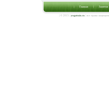
|
Главная
|
Занятия
| © 2015 |
yogatrain.ru
| все права защищен