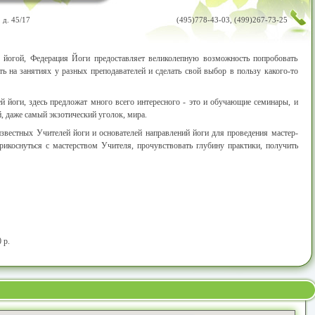
 д. 45/17
(495)778-43-03, (499)267-73-25
я йогой, Федерация Йоги предоставляет великолепную возможность попробовать
ь на занятиях у разных преподавателей и сделать свой выбор в пользу какого-то
й йоги, здесь предложат много всего интересного - это и обучающие семинары, и
 даже самый экзотический уголок, мира.
звестных Учителей йоги и основателей направлений йоги для проведения мастер-
рикоснуться с мастерством Учителя, прочувствовать глубину практики, получить
 р.