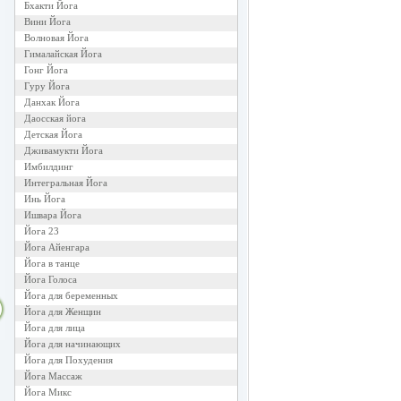
Бхакти Йога
Вини Йога
Волновая Йога
Гималайская Йога
Гонг Йога
Гуру Йога
Данхак Йога
Даосская йога
Детская Йога
Дживамукти Йога
Имбилдинг
Интегральная Йога
Инь Йога
Ишвара Йога
Йога 23
Йога Айенгара
Йога в танце
Йога Голоса
Йога для беременных
Йога для Женщин
Йога для лица
Йога для начинающих
Йога для Похудения
Йога Массаж
Йога Микс