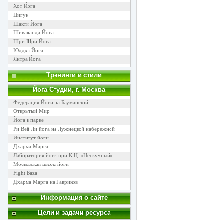
Хот Йога
Цигун
Шакти Йога
Шивананда Йога
Шри Шри Йога
Юддха Йога
Янтра Йога
Тренинги и стили
Йога Cтудии, г. Москва
Федерация Йоги на Бауманской
Открытый Мир
Йога в парке
Ри Вей Ли йога на Лужнецкой набережной
Институт йоги
Дхарма Марга
Лаборатория йоги при К.Ц. «Нескучный»
Московская школа йоги
Fight Baza
Дхарма Марга на Гавриков
Информация о сайте
Цели и задачи ресурса